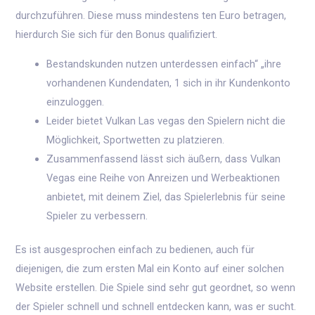
durchzuführen. Diese muss mindestens ten Euro betragen,
hierdurch Sie sich für den Bonus qualifiziert.
Bestandskunden nutzen unterdessen einfach“ „ihre
vorhandenen Kundendaten, 1 sich in ihr Kundenkonto
einzuloggen.
Leider bietet Vulkan Las vegas den Spielern nicht die
Möglichkeit, Sportwetten zu platzieren.
Zusammenfassend lässt sich äußern, dass Vulkan
Vegas eine Reihe von Anreizen und Werbeaktionen
anbietet, mit deinem Ziel, das Spielerlebnis für seine
Spieler zu verbessern.
Es ist ausgesprochen einfach zu bedienen, auch für
diejenigen, die zum ersten Mal ein Konto auf einer solchen
Website erstellen. Die Spiele sind sehr gut geordnet, so wenn
der Spieler schnell und schnell entdecken kann, was er sucht.