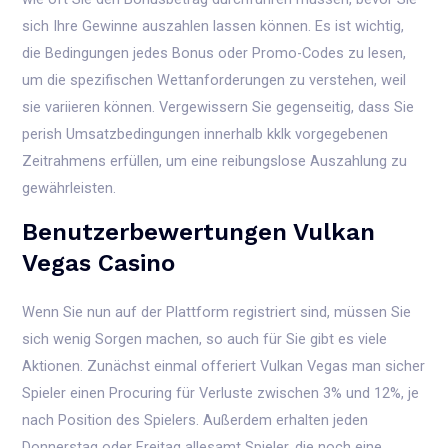
sich Ihre Gewinne auszahlen lassen können. Es ist wichtig,
die Bedingungen jedes Bonus oder Promo-Codes zu lesen,
um die spezifischen Wettanforderungen zu verstehen, weil
sie variieren können. Vergewissern Sie gegenseitig, dass Sie
perish Umsatzbedingungen innerhalb kklk vorgegebenen
Zeitrahmens erfüllen, um eine reibungslose Auszahlung zu
gewährleisten.
Benutzerbewertungen Vulkan
Vegas Casino
Wenn Sie nun auf der Plattform registriert sind, müssen Sie
sich wenig Sorgen machen, so auch für Sie gibt es viele
Aktionen. Zunächst einmal offeriert Vulkan Vegas man sicher
Spieler einen Procuring für Verluste zwischen 3% und 12%, je
nach Position des Spielers. Außerdem erhalten jeden
Donnerstag oder Freitag allesamt Spieler, die noch eine