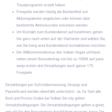
Treueprogramm erzielt haben.
Freispiele werden häufig als Bestandteil von
Aktionspaketen angeboten oder können über
bestimmte Aktionscodes erworben werden.
Um Kontakt zum Kundendienst aufzunehmen, gehen
Sie ganz nach unten auf der Startseite und wählen Sie,
wie Sie living area Kundendienst kontaktieren möchten.
Der Willkommensbonus des Vulkan Vegas umfasst
neben einem Bonusbetrag von bis zu 1000€ auf pass
away ersten drei Einzahlungen auch ganze 175
Freispiele.
Einzahlungen per Sofortüberweisung, Giropay und
Paysafecard werden ebenfalls unterstützt. Ja, für fast alle
Boni und Promo-Codes bei Vulkan Sin city gelten
Umsatzbedingungen. Die Umsatzbedingungen geben a great,
wie oft Sie den Bonusbetrag durchführen müssen, bevor Sie