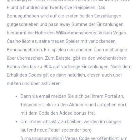
€ und a hundred and twenty-five Freispielen. Das
Bonusguthaben wird auf die ersten beiden Einzahlungen
gutgeschrieben und pass away Summe der Einzahlungen
bestimmt die Höhe des Willkommensbonus. Vulkan Vegas
Casino liebt es, seine treuen Spieler mit verlockenden
Bonusangeboten, Freispielen und anderen Überraschungen
über überraschen. Zum Beispiel gibt es den wöchentlichen
Bonus des bis zu 90% auf vorherige Einzahlungen. Nach dem
Erhalt des Codes gilt es dann natürlich, diesen auch über
nutzen und über aktivieren!
Dann via email melden Sie sich bei ihrem Portal an,
folgenden Links zu den Aktionen und aufgeben dort
mit dem Code den Added bonus frei.
Um immer attraktiv zu bleiben, werden im übrigen
laufend neue Feuer speiender berg
(umgangssprachlich) Vegas Code veröffentlicht, um