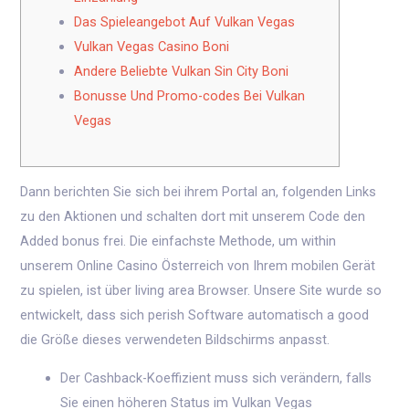
Das Spieleangebot Auf Vulkan Vegas
Vulkan Vegas Casino Boni
Andere Beliebte Vulkan Sin City Boni
Bonusse Und Promo-codes Bei Vulkan
Vegas
Dann berichten Sie sich bei ihrem Portal an, folgenden Links
zu den Aktionen und schalten dort mit unserem Code den
Added bonus frei. Die einfachste Methode, um within
unserem Online Casino Österreich von Ihrem mobilen Gerät
zu spielen, ist über living area Browser. Unsere Site wurde so
entwickelt, dass sich perish Software automatisch a good
die Größe dieses verwendeten Bildschirms anpasst.
Der Cashback-Koeffizient muss sich verändern, falls
Sie einen höheren Status im Vulkan Vegas