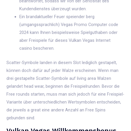
beantwortet, sodass wir von der Seriosität des
Kundendienstes überzeugt wurden.
Ein brandaktueller Feuer speiender berg
(umgangssprachlich) Vegas Promo Computer code
2024 kann Ihnen beispielsweise Spielguthaben oder
aber Freispiele für dieses Vulkan Vegas Internet
casino bescheren.
Scatter-Symbole landen in diesem Slot lediglich gestapelt,
können doch dafür auf jeder Walze erscheinen. Wenn man
drei gestapelte Scatter-Symbole auf living area Walzen
gelandet head wear, beginnen die Freispielrunden. Bevor die
Free rounds starten, muss man sich jedoch für eine Freispiel-
Variante über unterschiedlichen Wertsymbolen entscheiden,
die jeweils a great eine andere Anzahl an Free Spins
gebunden sind.
Vulkan Vegas Willkommensbonus