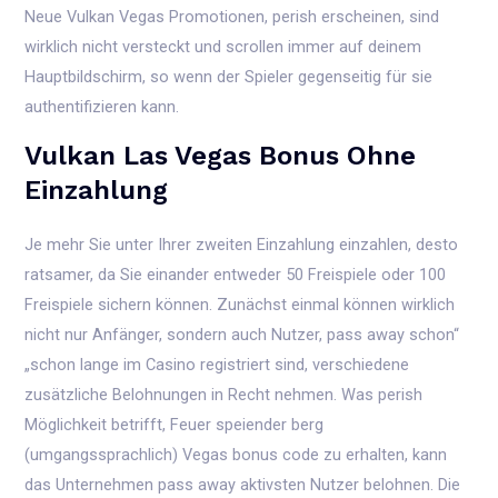
Neue Vulkan Vegas Promotionen, perish erscheinen, sind
wirklich nicht versteckt und scrollen immer auf deinem
Hauptbildschirm, so wenn der Spieler gegenseitig für sie
authentifizieren kann.
Vulkan Las Vegas Bonus Ohne
Einzahlung
Je mehr Sie unter Ihrer zweiten Einzahlung einzahlen, desto
ratsamer, da Sie einander entweder 50 Freispiele oder 100
Freispiele sichern können. Zunächst einmal können wirklich
nicht nur Anfänger, sondern auch Nutzer, pass away schon“
„schon lange im Casino registriert sind, verschiedene
zusätzliche Belohnungen in Recht nehmen. Was perish
Möglichkeit betrifft, Feuer speiender berg
(umgangssprachlich) Vegas bonus code zu erhalten, kann
das Unternehmen pass away aktivsten Nutzer belohnen. Die