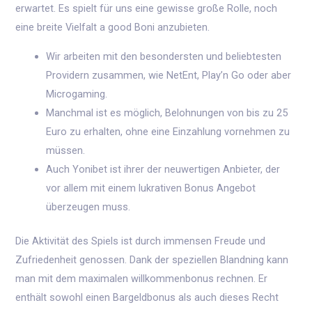
erwartet. Es spielt für uns eine gewisse große Rolle, noch
eine breite Vielfalt a good Boni anzubieten.
Wir arbeiten mit den besondersten und beliebtesten
Providern zusammen, wie NetEnt, Play’n Go oder aber
Microgaming.
Manchmal ist es möglich, Belohnungen von bis zu 25
Euro zu erhalten, ohne eine Einzahlung vornehmen zu
müssen.
Auch Yonibet ist ihrer der neuwertigen Anbieter, der
vor allem mit einem lukrativen Bonus Angebot
überzeugen muss.
Die Aktivität des Spiels ist durch immensen Freude und
Zufriedenheit genossen. Dank der speziellen Blandning kann
man mit dem maximalen willkommenbonus rechnen. Er
enthält sowohl einen Bargeldbonus als auch dieses Recht