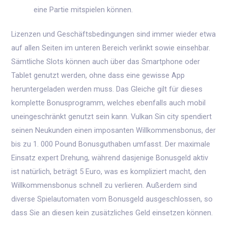
eine Partie mitspielen können.
Lizenzen und Geschäftsbedingungen sind immer wieder etwa
auf allen Seiten im unteren Bereich verlinkt sowie einsehbar.
Sämtliche Slots können auch über das Smartphone oder
Tablet genutzt werden, ohne dass eine gewisse App
heruntergeladen werden muss. Das Gleiche gilt für dieses
komplette Bonusprogramm, welches ebenfalls auch mobil
uneingeschränkt genutzt sein kann. Vulkan Sin city spendiert
seinen Neukunden einen imposanten Willkommensbonus, der
bis zu 1. 000 Pound Bonusguthaben umfasst. Der maximale
Einsatz expert Drehung, während dasjenige Bonusgeld aktiv
ist natürlich, beträgt 5 Euro, was es kompliziert macht, den
Willkommensbonus schnell zu verlieren. Außerdem sind
diverse Spielautomaten vom Bonusgeld ausgeschlossen, so
dass Sie an diesen kein zusätzliches Geld einsetzen können.