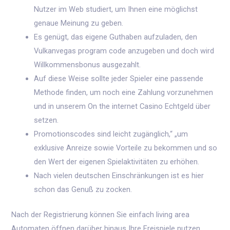
Nutzer im Web studiert, um Ihnen eine möglichst
genaue Meinung zu geben.
Es genügt, das eigene Guthaben aufzuladen, den
Vulkanvegas program code anzugeben und doch wird
Willkommensbonus ausgezahlt.
Auf diese Weise sollte jeder Spieler eine passende
Methode finden, um noch eine Zahlung vorzunehmen
und in unserem On the internet Casino Echtgeld über
setzen.
Promotionscodes sind leicht zugänglich,“ „um
exklusive Anreize sowie Vorteile zu bekommen und so
den Wert der eigenen Spielaktivitäten zu erhöhen.
Nach vielen deutschen Einschränkungen ist es hier
schon das Genuß zu zocken.
Nach der Registrierung können Sie einfach living area
Automaten öffnen darüber hinaus Ihre Freispiele nutzen.