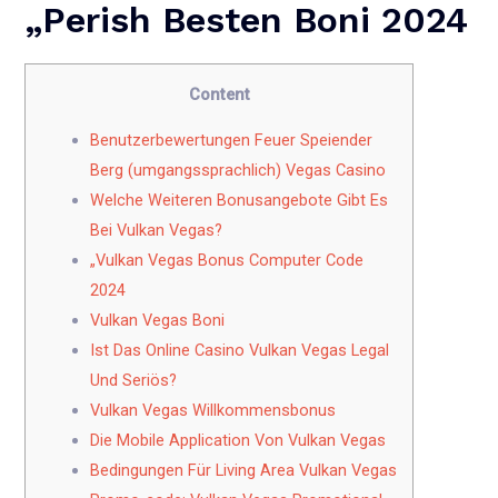
„Perish Besten Boni 2024
Content
Benutzerbewertungen Feuer Speiender
Berg (umgangssprachlich) Vegas Casino
Welche Weiteren Bonusangebote Gibt Es
Bei Vulkan Vegas?
„Vulkan Vegas Bonus Computer Code
2024
Vulkan Vegas Boni
Ist Das Online Casino Vulkan Vegas Legal
Und Seriös?
Vulkan Vegas Willkommensbonus
Die Mobile Application Von Vulkan Vegas
Bedingungen Für Living Area Vulkan Vegas