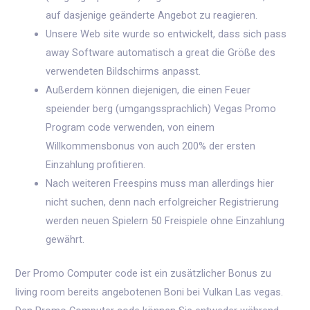
auf dasjenige geänderte Angebot zu reagieren.
Unsere Web site wurde so entwickelt, dass sich pass
away Software automatisch a great die Größe des
verwendeten Bildschirms anpasst.
Außerdem können diejenigen, die einen Feuer
speiender berg (umgangssprachlich) Vegas Promo
Program code verwenden, von einem
Willkommensbonus von auch 200% der ersten
Einzahlung profitieren.
Nach weiteren Freespins muss man allerdings hier
nicht suchen, denn nach erfolgreicher Registrierung
werden neuen Spielern 50 Freispiele ohne Einzahlung
gewährt.
Der Promo Computer code ist ein zusätzlicher Bonus zu
living room bereits angebotenen Boni bei Vulkan Las vegas.