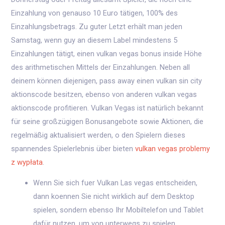
Einzahlung von genauso 10 Euro tätigen, 100% des
Einzahlungsbetrags. Zu guter Letzt erhält man jeden
Samstag, wenn guy an diesem Label mindestens 5
Einzahlungen tätigt, einen vulkan vegas bonus inside Höhe
des arithmetischen Mittels der Einzahlungen. Neben all
deinem können diejenigen, pass away einen vulkan sin city
aktionscode besitzen, ebenso von anderen vulkan vegas
aktionscode profitieren. Vulkan Vegas ist natürlich bekannt
für seine großzügigen Bonusangebote sowie Aktionen, die
regelmäßig aktualisiert werden, o den Spielern dieses
spannendes Spielerlebnis über bieten
vulkan vegas problemy
z wypłata
.
Wenn Sie sich fuer Vulkan Las vegas entscheiden,
dann koennen Sie nicht wirklich auf dem Desktop
spielen, sondern ebenso Ihr Mobiltelefon und Tablet
dafür nutzen, um von unterwegs zu spielen.