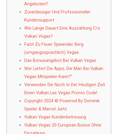
Angeboten?
Zuverlässiger Und Professioneller
Kundensupport
Wie Lange Dauert Eine Auszahlung C/o
Vulkan Vegas?
Fazit Zu Feuer Speiender Berg
(umgangssprachlich) Vegas
Das Bonusangebot Bei Vulkan Vegas
Wer Liefert Die Apps, Die Man Bei Vulkan
Vegas Mitspielen Kann?“
Verwenden Sie Noch In Der Heutigen Zeit
Einen Vulkan Las Vegas Promo Code!
Copyright 2024 © Powered By Dominik
Spieler & Marcel Jurtz
Vulkan Vegas Kundenbetreuung
Vulkan Vegas 20 European Bonus Ohne
Einzahlung