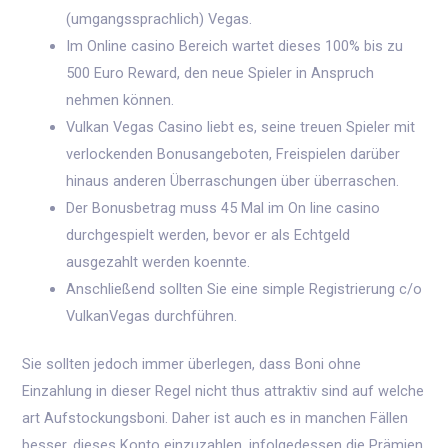
(umgangssprachlich) Vegas.
Im Online casino Bereich wartet dieses 100% bis zu
500 Euro Reward, den neue Spieler in Anspruch
nehmen können.
Vulkan Vegas Casino liebt es, seine treuen Spieler mit
verlockenden Bonusangeboten, Freispielen darüber
hinaus anderen Überraschungen über überraschen.
Der Bonusbetrag muss 45 Mal im On line casino
durchgespielt werden, bevor er als Echtgeld
ausgezahlt werden koennte.
Anschließend sollten Sie eine simple Registrierung c/o
VulkanVegas durchführen.
Sie sollten jedoch immer überlegen, dass Boni ohne
Einzahlung in dieser Regel nicht thus attraktiv sind auf welche
art Aufstockungsboni. Daher ist auch es in manchen Fällen
besser, dieses Konto einzuzahlen, infolgedessen die Prämien