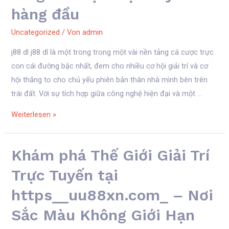
https__max88bet.net_
hàng đầu
–
Sân
Uncategorized
/ Von
admin
Chơi
j88 dl j88 dl là một trong trong một vài nền tảng cá cược trực
Đẳng
con cái đường bậc nhất, đem cho nhiều cơ hội giải trí và cơ
Cấp
hội thắng to cho chủ yếu phiên bản thân nhà mình bên trên
Dành
trái đất. Với sự tích hợp giữa công nghệ hiện đại và một …
Cho
Người
Khám
Weiterlesen »
Yêu
phá
Thích
j88
Khám phá Thế Giới Giải Trí
Đầu
dl
Tư
–
Trực Tuyến tại
Tiền
Nền
https__uu88xn.com_ – Nơi
Thật
tảng
Sắc Màu Không Giới Hạn
cá
cược