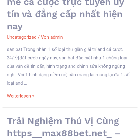
mê cá cược trực tuyến uy
tín và đẳng cấp nhất hiện
nay
Uncategorized
/ Von
admin
san bat Trong nhân 1 số loại thư giãn giải trí and cá cược
24/7}{đặt cược ngày nay, san bat đặc biệt như 1 chủng loại
của vấn đề tin cẩn, hình trạng and chỉnh sửa không ngừng
nghỉ. Với 1 hình dạng niềm nở, cần mang lại mang lại đa 1 số
loại and …
san
Weiterlesen »
bat
–
Trải Nghiệm Thú Vị Cùng
Khơi
nguồn
https__max88bet.net_ –
đam