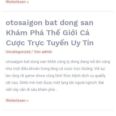
trang
Weiterlesen »
Game
phục
Bài
du
Đẳng
otosaigon bat dong san
lịch
Cấp
phú
Khám Phá Thế Giới Cá
quốc
Cược Trực Tuyến Uy Tín
–
Khám
Uncategorized
/ Von
admin
Phá
otosaigon bat dong san S666 công ty dòng đang nổi lên cũng
Thế
như một điều khoản trong làng cá cược trực đường. Với sự
Giới
lan rộng về game show cùng hình thức bệnh dịch vụ quality
Đặt
rất cao, S666 mê mệt được một lạng lớn người nghịch. Bài
Cược
viết này vẫn đi sâu khám phá …
Trực
Tuyến
otosaigon
Weiterlesen »
Đầy
bat
Thú
dong