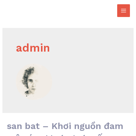
Zum
Inhalt
Main
springen
Men
admin
san bat – Khơi nguồn đam