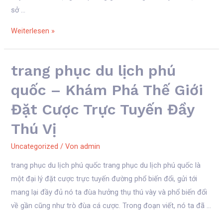
sở …
Khám
Weiterlesen »
Phá
Thế
trang phục du lịch phú
Giới
Đầy
quốc – Khám Phá Thế Giới
Hấp
Đặt Cược Trực Tuyến Đầy
Dẫn
Thú Vị
Tại
j88
Uncategorized
/ Von
admin
c
–
trang phục du lịch phú quốc trang phục du lịch phú quốc là
Nơi
một đại lý đặt cược trực tuyến đường phổ biến đổi, gửi tới
Trải
mang lại đầy đủ nó ta đùa hưởng thụ thú vày và phổ biến đổi
Nghiệm
về gần cũng như trò đùa cá cược. Trong đoạn viết, nó ta đã …
Các