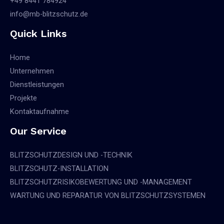
+49 8441 784924
info@mb-blitzschutz.de
Quick Links
Home
Unternehmen
Dienstleistungen
Projekte
Kontaktaufnahme
Our Service
BLITZSCHUTZDESIGN UND -TECHNIK
BLITZSCHUTZ-INSTALLATION
BLITZSCHUTZRISIKOBEWERTUNG UND -MANAGEMENT
WARTUNG UND REPARATUR VON BLITZSCHUTZSYSTEMEN