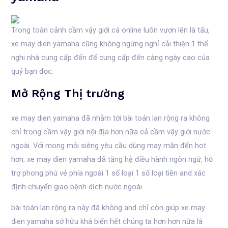
Trong toàn cảnh cầm vậy giới cá online luôn vươn lên là tấu,
xe may dien yamaha cũng không ngừng nghỉ cải thiện 1 thể
nghi nhà cung cấp đến để cung cấp đến càng ngày cao của
quý bạn đọc.
Mở Rộng Thị trường
xe may dien yamaha đã nhắm tới bài toán lan rộng ra không
chỉ trong cầm vậy giới nội địa hơn nữa cả cầm vậy giới nước
ngoài. Với mong mỏi siêng yêu cầu dùng may mắn đến hot
hơn, xe may dien yamaha đã tăng hệ điều hành ngôn ngữ, hỗ
trợ phong phú vẻ phía ngoài 1 số loại 1 số loại tiền and xác
định chuyển giao bệnh dịch nước ngoài.
bài toán lan rộng ra này đã không and chỉ còn giúp xe may
dien yamaha sở hữu khá biển hết chúng ta hơn hơn nữa là