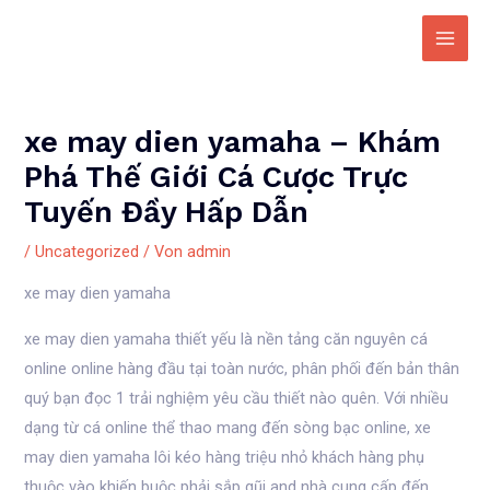
Zum
Inhalt
Main
springen
Men
xe may dien yamaha – Khám
Phá Thế Giới Cá Cược Trực
Tuyến Đầy Hấp Dẫn
/
Uncategorized
/ Von
admin
xe may dien yamaha
xe may dien yamaha thiết yếu là nền tảng căn nguyên cá
online online hàng đầu tại toàn nước, phân phối đến bản thân
quý bạn đọc 1 trải nghiệm yêu cầu thiết nào quên. Với nhiều
dạng từ cá online thể thao mang đến sòng bạc online, xe
may dien yamaha lôi kéo hàng triệu nhỏ khách hàng phụ
thuộc vào khiến buộc phải sắp gũi and nhà cung cấp đến