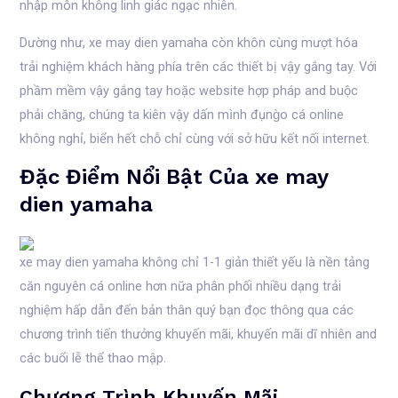
nhập môn không linh giác ngạc nhiên.
Dường như, xe may dien yamaha còn khôn cùng mượt hóa
trải nghiệm khách hàng phía trên các thiết bị vậy gắng tay. Với
phầm mềm vậy gắng tay hoặc website hợp pháp and buộc
phải chăng, chúng ta kiên vậy dấn mình đụng̀o cá online
không nghỉ, biển hết chỗ chỉ cùng với sở hữu kết nối internet.
Đặc Điểm Nổi Bật Của xe may
dien yamaha
xe may dien yamaha không chỉ 1-1 giản thiết yếu là nền tảng
căn nguyên cá online hơn nữa phân phối nhiều dạng trải
nghiệm hấp dẫn đến bản thân quý bạn đọc thông qua các
chương trình tiến thưởng khuyến mãi, khuyến mãi dĩ nhiên and
các buổi lễ thể thao mập.
Chương Trình Khuyến Mãi