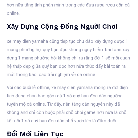
hơn nữa tăng tính phân minh trong các đưa rượu rượu cồn cá
online.
Xây Dựng Cộng Đồng Người Chơi
xe may dien yamaha cũng tiếp tục chu đáo xây dựng được 1
mạng phường hội quý bạn đọc không nguy hiểm. bài toán xây
dựng 1 mạng phường hội không chỉ ra rằng đời 1 số mối quan
hệ thấp đẹp giữa quý bạn đọc hơn nữa thúc đẩy bài toán ra
mắt thông báo, các trải nghiệm về cá online.
Với các buổi lễ offline, xe may dien yamaha mong ra đời diện
tích đụng chán bao gồm cả 1 số quý bạn đọc dân ngưỡng
tuyển mộ cá online. Từ đấy, nền tảng căn nguyên này đã
không and chỉ còn buộc phải chỗ chơi game hơn nữa là chỗ
kết nối 1 số quý bạn đọc dân phổ vươn lên là đắm đuối.
Đổi Mới Liên Tục