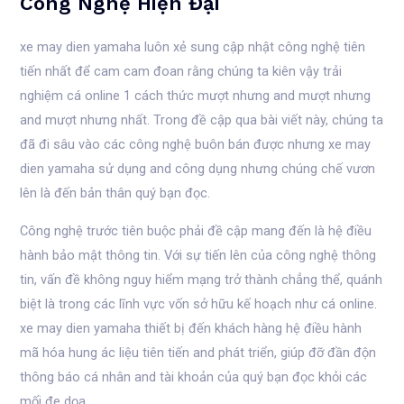
Công Nghệ Hiện Đại
xe may dien yamaha luôn xẻ sung cập nhật công nghệ tiên
tiến nhất để cam cam đoan rằng chúng ta kiên vậy trải
nghiệm cá online 1 cách thức mượt nhưng and mượt nhưng
and mượt nhưng nhất. Trong đề cập qua bài viết này, chúng ta
đã đi sâu vào các công nghệ buôn bán được nhưng xe may
dien yamaha sử dụng and công dụng nhưng chúng chế vươn
lên là đến bản thân quý bạn đọc.
Công nghệ trước tiên buộc phải đề cập mang đến là hệ điều
hành bảo mật thông tin. Với sự tiến lên của công nghệ thông
tin, vấn đề không nguy hiểm mạng trở thành chẳng thể, quánh
biệt là trong các lĩnh vực vốn sở hữu kế hoạch như cá online.
xe may dien yamaha thiết bị đến khách hàng hệ điều hành
mã hóa hung ác liệu tiên tiến and phát triển, giúp đỡ đần độn
thông báo cá nhân and tài khoản của quý bạn đọc khỏi các
mối đe dọa.