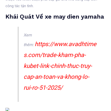
công tác tận tình.
Khái Quát Về xe may dien yamaha
Xem
https://www.avadhtime
thêm:
s.com/trade-kham-pha-
kubet-link-chinh-thuc-truy-
cap-an-toan-va-khong-lo-
rui-ro-51-2025/