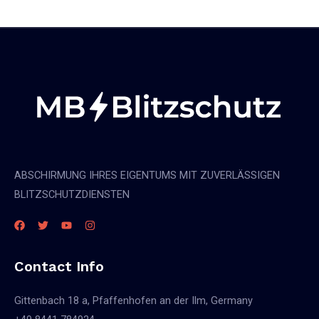
Navigation
ABSCHIRMUNG IHRES EIGENTUMS MIT ZUVERLÄSSIGEN
BLITZSCHUTZDIENSTEN
Contact Info
Gittenbach 18 a, Pfaffenhofen an der Ilm, Germany