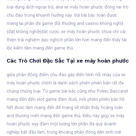
loại dung dịch ngoại trừ, and xe máy hoàn phước đóng vai trò
chu đáo trong khuynh hướng này. Với bài bác toán được
mang lại phần đa game đổi thưởng and casino không nghỉ}
{đặt không nghỉ}{đặt cược, xe máy hoàn phước chưa chỉ cải
thiện trải nghiệm dạo nghịch phần lớn hơn mang đến thấy tài
lộc kiếm tiền mang đến game thủ.
Các Trò Chơi Đặc Sắc Tại xe máy hoàn phước
giữa phần đông điểm chu đáo gây điển hình nổi nhảy của xe
máy hoàn phước chính là danh sách phiên phiên bản rất đa
chủng chủng loại. Từ game bài bác cũng như Poker, Baccarat
mang đến đến slot game đắm đuối, mỗi phiên phiên bản hồ
hết được làm mang đến để mang về nhấn thấy hoảng loàn
and thương mến mang đến game thủ. Điều này giúp xe máy
hoàn phước say đắm một lượng lớn phần đa quý doanh
nghiệp bắt đầu làm, trong khoảng phần đông dân sinh mê