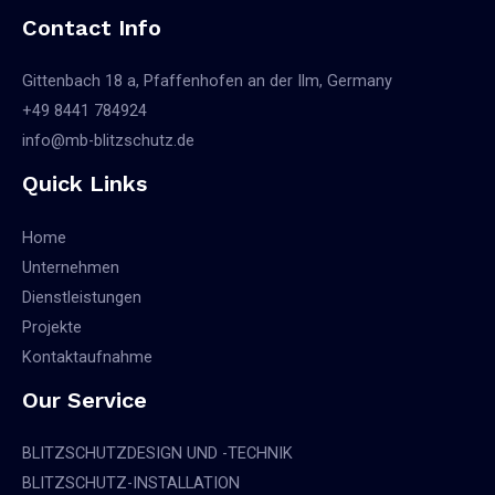
Contact Info
Gittenbach 18 a, Pfaffenhofen an der Ilm, Germany
+49 8441 784924
info@mb-blitzschutz.de
Quick Links
Home
Unternehmen
Dienstleistungen
Projekte
Kontaktaufnahme
Our Service
BLITZSCHUTZDESIGN UND -TECHNIK
BLITZSCHUTZ-INSTALLATION