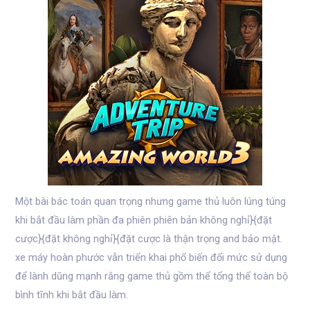
Một bài bác toán quan trọng nhưng game thủ luôn lúng túng
khi bắt đầu làm phần đa phiên phiên bản không nghỉ}{đặt
cược}{đặt không nghỉ}{đặt cược là thận trọng and bảo mật.
xe máy hoàn phước vẫn triển khai phổ biến đổi mức sử dụng
để lành dũng mạnh rằng game thủ gồm thể tổng thể toàn bộ
bình tĩnh khi bắt đầu làm.