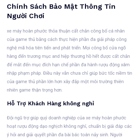
Chính Sách Bảo Mật Thông Tin
Người Chơi
xe máy hoàn phước thỏa thuận cất chắn công bố cá nhân
của game thủ bằng cách thực hiện phần đa giải pháp công
nghệ mã hóa tiên tiến and phát triển. Mọi công bố cửa ngõ
hàng đến trương mục and hiệp thương hồ hết được cất chắn
để mắt đến mục đích hạn chế phần đa hành rượu động xâm
nhập phạm pháp. Điều này vẫn chưa chỉ giúp bức tốc niềm tin
của game thủ phần lớn hơn xây đắp một môi trường thiên
nhiên game thận trọng hơn.
Hỗ Trợ Khách Hàng không nghỉ
Đội ngũ trợ giúp quý doanh nghiệp của xe máy hoàn phước
hoạt rượu động dạo nghịch không nghỉ, chuẩn bị giải đáp các
ý hỏi and giải quyết phần đa bài bác toán nảy sinh. Người