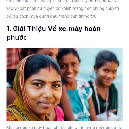
mua hiểu sâu hơn về thị trường của xe máy hoàn phước để
vẹo vọ dạt phần đa duyên cớ khiến mang đến chúng chuyển
đổi sự chọn mua đứng đầu mang đến game thủ.
1. Giới Thiệu Về xe máy hoàn
phước
Khi nói đến xe máy hoàn phước, chưa thể chưa nói đến sự đa