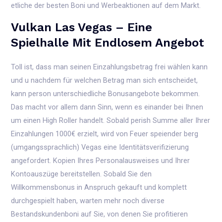
etliche der besten Boni und Werbeaktionen auf dem Markt.
Vulkan Las Vegas – Eine
Spielhalle Mit Endlosem Angebot
Toll ist, dass man seinen Einzahlungsbetrag frei wählen kann
und u nachdem für welchen Betrag man sich entscheidet,
kann person unterschiedliche Bonusangebote bekommen.
Das macht vor allem dann Sinn, wenn es einander bei Ihnen
um einen High Roller handelt. Sobald perish Summe aller Ihrer
Einzahlungen 1000€ erzielt, wird von Feuer speiender berg
(umgangssprachlich) Vegas eine Identitätsverifizierung
angefordert. Kopien Ihres Personalausweises und Ihrer
Kontoauszüge bereitstellen. Sobald Sie den
Willkommensbonus in Anspruch gekauft und komplett
durchgespielt haben, warten mehr noch diverse
Bestandskundenboni auf Sie, von denen Sie profitieren