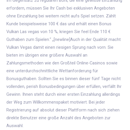
Im Gegensatz zu regulären Boni, die eine gewisse Einzahlung
erfordern, müssen Sie Ihr Cash bei exklusiven Angeboten
ohne Einzahlung bei weitem nicht aufs Spiel setzen. Zählt
Kunde beispielsweise 100 € das und erhält einen Bonus
Vulkan Las vegas von 10 %, kriegen Sie feel Ende 110 €
Guthaben zum Spielen.“ „[newline]Auch in der Qualität macht
Vulkan Vegas damit einen riesigen Sprung nach vorn. Sie
bieten im übrigen eine größere Auswahl an
Zahlungsmethoden wie den Großteil Online-Casinos sowie
eine unterdurchschnittliche Wettanforderung für
Bonusguthaben. Sollten Sie es binnen dieser fünf Tage nicht
vollenden, perish Bonusbedingungen über erfüllen, verfällt Ihr
Gewinn. Ihnen steht durch einer ersten Einzahlung allerdings
der Weg zum Willkommenspaket motiviert. Bei jeder
Registrierung auf absolut dieser Plattform nach sich ziehen
direkte Benutzer eine große Anzahl des Angeboten zur
Auswahl.