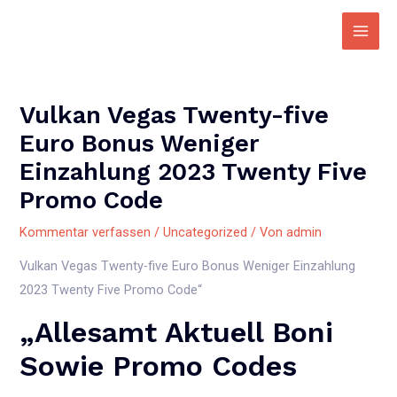
Zum
Inhalt
Main
springen
Men
Vulkan Vegas Twenty-five
Euro Bonus Weniger
Einzahlung 2023 Twenty Five
Promo Code
Kommentar verfassen
/
Uncategorized
/ Von
admin
Vulkan Vegas Twenty-five Euro Bonus Weniger Einzahlung
2023 Twenty Five Promo Code“
„Allesamt Aktuell Boni
Sowie Promo Codes