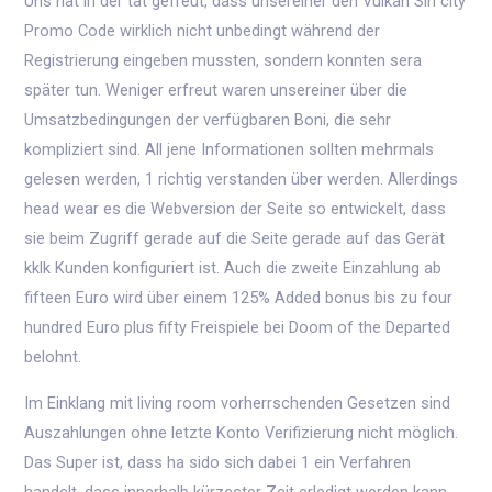
Uns hat in der tat gefreut, dass unsereiner den Vulkan Sin city
Promo Code wirklich nicht unbedingt während der
Registrierung eingeben mussten, sondern konnten sera
später tun. Weniger erfreut waren unsereiner über die
Umsatzbedingungen der verfügbaren Boni, die sehr
kompliziert sind. All jene Informationen sollten mehrmals
gelesen werden, 1 richtig verstanden über werden. Allerdings
head wear es die Webversion der Seite so entwickelt, dass
sie beim Zugriff gerade auf die Seite gerade auf das Gerät
kklk Kunden konfiguriert ist. Auch die zweite Einzahlung ab
fifteen Euro wird über einem 125% Added bonus bis zu four
hundred Euro plus fifty Freispiele bei Doom of the Departed
belohnt.
Im Einklang mit living room vorherrschenden Gesetzen sind
Auszahlungen ohne letzte Konto Verifizierung nicht möglich.
Das Super ist, dass ha sido sich dabei 1 ein Verfahren
handelt, dass innerhalb kürzester Zeit erledigt werden kann.