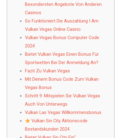
Besondersten Angebote Von Anderen
Casinos
So Funktioniert Die Auszahlung I Am
Vulkan Vegas Online Casino
Vulkan Vegas Bonus Computer Code
2024
Bietet Vulkan Vegas Einen Bonus Für
Sportwetten Bei Der Anmeldung An?
Fazit Zu Vulkan Vegas
Mit Deinem Bonus Code Zum Vulkan
Vegas Bonus
Schritt 9: Mitspielen Sie Vulkan Vegas
Auch Von Unterwegs
Vulkan Las Vegas Willkommensbonus
Vulkan Sin City Aktionscode
Bestandskunden 2024
Bietet Vulkan Sin City Ein“