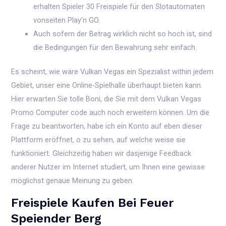
erhalten Spieler 30 Freispiele für den Slotautomaten
vonseiten Play’n GO.
Auch sofern der Betrag wirklich nicht so hoch ist, sind
die Bedingungen für den Bewahrung sehr einfach.
Es scheint, wie wäre Vulkan Vegas ein Spezialist within jedem
Gebiet, unser eine Online-Spielhalle überhaupt bieten kann.
Hier erwarten Sie tolle Boni, die Sie mit dem Vulkan Vegas
Promo Computer code auch noch erweitern können. Um die
Frage zu beantworten, habe ich ein Konto auf eben dieser
Plattform eröffnet, o zu sehen, auf welche weise sie
funktioniert. Gleichzeitig haben wir dasjenige Feedback
anderer Nutzer im Internet studiert, um Ihnen eine gewisse
möglichst genaue Meinung zu geben.
Freispiele Kaufen Bei Feuer
Speiender Berg