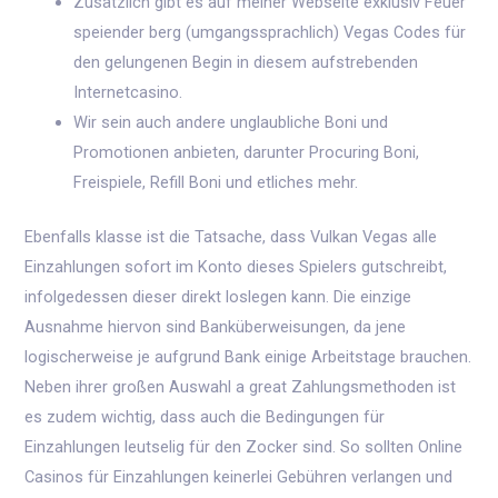
Zusätzlich gibt es auf meiner Webseite exklusiv Feuer
speiender berg (umgangssprachlich) Vegas Codes für
den gelungenen Begin in diesem aufstrebenden
Internetcasino.
Wir sein auch andere unglaubliche Boni und
Promotionen anbieten, darunter Procuring Boni,
Freispiele, Refill Boni und etliches mehr.
Ebenfalls klasse ist die Tatsache, dass Vulkan Vegas alle
Einzahlungen sofort im Konto dieses Spielers gutschreibt,
infolgedessen dieser direkt loslegen kann. Die einzige
Ausnahme hiervon sind Banküberweisungen, da jene
logischerweise je aufgrund Bank einige Arbeitstage brauchen.
Neben ihrer großen Auswahl a great Zahlungsmethoden ist
es zudem wichtig, dass auch die Bedingungen für
Einzahlungen leutselig für den Zocker sind. So sollten Online
Casinos für Einzahlungen keinerlei Gebühren verlangen und