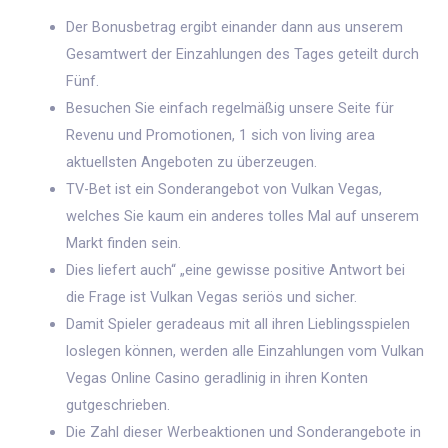
Der Bonusbetrag ergibt einander dann aus unserem
Gesamtwert der Einzahlungen des Tages geteilt durch
Fünf.
Besuchen Sie einfach regelmäßig unsere Seite für
Revenu und Promotionen, 1 sich von living area
aktuellsten Angeboten zu überzeugen.
TV-Bet ist ein Sonderangebot von Vulkan Vegas,
welches Sie kaum ein anderes tolles Mal auf unserem
Markt finden sein.
Dies liefert auch“ „eine gewisse positive Antwort bei
die Frage ist Vulkan Vegas seriös und sicher.
Damit Spieler geradeaus mit all ihren Lieblingsspielen
loslegen können, werden alle Einzahlungen vom Vulkan
Vegas Online Casino geradlinig in ihren Konten
gutgeschrieben.
Die Zahl dieser Werbeaktionen und Sonderangebote in