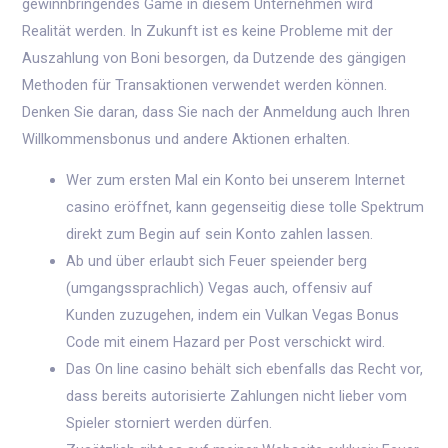
gewinnbringendes Game in diesem Unternehmen wird
Realität werden. In Zukunft ist es keine Probleme mit der
Auszahlung von Boni besorgen, da Dutzende des gängigen
Methoden für Transaktionen verwendet werden können.
Denken Sie daran, dass Sie nach der Anmeldung auch Ihren
Willkommensbonus und andere Aktionen erhalten.
Wer zum ersten Mal ein Konto bei unserem Internet
casino eröffnet, kann gegenseitig diese tolle Spektrum
direkt zum Begin auf sein Konto zahlen lassen.
Ab und über erlaubt sich Feuer speiender berg
(umgangssprachlich) Vegas auch, offensiv auf
Kunden zuzugehen, indem ein Vulkan Vegas Bonus
Code mit einem Hazard per Post verschickt wird.
Das On line casino behält sich ebenfalls das Recht vor,
dass bereits autorisierte Zahlungen nicht lieber vom
Spieler storniert werden dürfen.