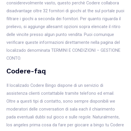
considerevolmente vasto, questo perchè Codere collabora
disadvantage oltre 32 fornitori di giochi at the sul portale puoi
filtrare i giochi a seconda dei fornitori. Per quanto riguarda il
prelievo, si aggiunge allesamt opzioni sopra elencate il ritiro
delle vincite presso algun punto vendita. Puoi comunque
verificare queste informazioni direttamente nella pagina del
localizado denominata TERMINI E CONDIZIONI – GESTIONE
CONTO.
Codere-faq
Il localizado Codere Bingo dispone di un servizio di
assistenza clienti contattabile tramite telefono ed email.
Oltre a questi tipi di contatto, sono sempre disponibili we
moderatori delle conversation di sala each il chiarimento
pada eventuali dubbi sul gioco e sulle regole. Naturalmente,
los angeles prima cosa da fare per giocare a bingo tu Codere