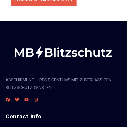
ABSCHIRMUNG IHRES EIGENTUMS MIT ZUVERLÄSSIGEN
BLITZSCHUTZDIENSTEN
Contact Info