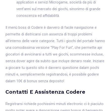
application e servizi Microgame, società da più di
vent’anni sul mercato dei giochi, sinonimo di grande
conoscenza ed affidabilità.
Il menù boss di Codere è davvero di facile navigazione e
permette di districarsi con assenza di troppi problemi
all’interno delle varie categorie. Tutti i giochi del portale hanno
una comodissima versione “Play For Fun”, che permette aje
giocatori di avvicinarsi a tutti we giochi, scommesse incluse,
senza dover agire da subito que incluye denaro reale. Iniziare
a giocare tu questo sito è davvero questione dalam pochi
minuti e, semplicemente registrandosi, è possibile godere
dalam 10€ di bonus senza deposito!
Contatti E Assistenza Codere
Registrarsi richiede pochissimi minuti electronic ci è piaciuto
molto poter avere a disposizione owing bonus di benvenuto