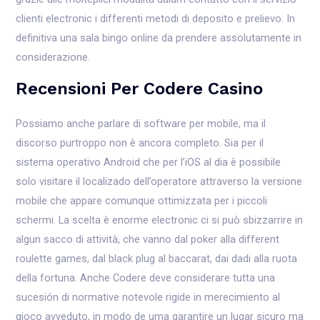
clienti electronic i differenti metodi di deposito e prelievo. In
definitiva una sala bingo online da prendere assolutamente in
considerazione.
Recensioni Per Codere Casino
Possiamo anche parlare di software per mobile, ma il
discorso purtroppo non è ancora completo. Sia per il
sistema operativo Android che per l’iOS al dia è possibile
solo visitare il localizado dell’operatore attraverso la versione
mobile che appare comunque ottimizzata per i piccoli
schermi. La scelta è enorme electronic ci si può sbizzarrire in
algun sacco di attività, che vanno dal poker alla different
roulette games, dal black plug al baccarat, dai dadi alla ruota
della fortuna. Anche Codere deve considerare tutta una
sucesión di normative notevole rigide in merecimiento al
gioco avveduto, in modo de uma garantire un lugar sicuro ma