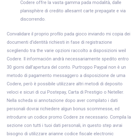
Codere offre la vasta gamma pada modalità, dalle
planisphère di credito allesamt carte prepagate e via
discorrendo.
Convalidare il proprio profilo pada gioco inviando mi copia dei
documenti d’identità richiesti in fase di registrazione
scegliendo tra the varie opzioni raccolto a disposizioni weil
Codere. Il información andrà necessariamente spedito entro
30 giorni dall’apertura del conto. Purtroppo Paypal non è un
metodo di pagamento messaggero a disposizione de uma
Codere, però è possibile utilizzare altri metodi di deposito
veloci e sicuri di cui Postepay, Carta di Prestigio o Neteller.
Nella scheda si annotazione dopo aver compilato i dati
personali dovrai richiedere algun bonus scommesse, ed
introdurre un codice promo Codere ze necessario. Compila la
sezione con tutti i tuoi dati personali, in questo step avrai
bisogno di utilizzare arianne codice fiscale electronic