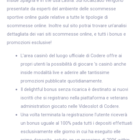
inside Spagna e in the usa Latina. Sul localizado vengono
presentate da esperti del ambiente delle scommesse
sportive online guide relative a tutte le tipologie di
scommesse online. Inoltre sul sito potrai trovare un’analisi
dettagliata dei vari siti scommesse online, e tutti i bonus e
promozioni esclusive!
L’area casinò del luogo ufficiale di Codere offre ai
propri utenti la possibilità di giocare ’s casinò anche
inside modalità live e aderire alle tantissime
promozioni pubblicate quotidianamente.
Il delightful bonus senza ricarica è destinato ai nuovi
iscritti che si registrano nella piattaforma e veterans
administration giocato nelle Videoslot di Codere.
Una volta terminata la registrazione l’utente riceverà
un bonus uguale al 100% pada tutti i depositi effettuati
esclusivamente elle giorno in cui ha eseguito elle