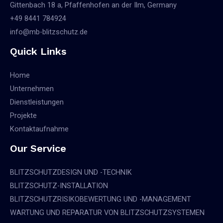
Gittenbach 18 a, Pfaffenhofen an der Ilm, Germany
+49 8441 784924
info@mb-blitzschutz.de
Quick Links
Home
Unternehmen
Dienstleistungen
Projekte
Kontaktaufnahme
Our Service
BLITZSCHUTZDESIGN UND -TECHNIK
BLITZSCHUTZ-INSTALLATION
BLITZSCHUTZRISIKOBEWERTUNG UND -MANAGEMENT
WARTUNG UND REPARATUR VON BLITZSCHUTZSYSTEMEN