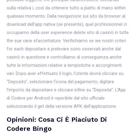
sulla relativa i, così da ottenere tutto a piatto di mano within
qualsiasi momento. Dalla navigazione sul sito da browser al
download dell’app nativa (se presente), quel professionnel ci
occupiamo della user experience delete sito di casinò in tutte
the sue varie sfaccettature. Verifichiamo se we nostri criteri
for each depositare e prelevare sono osservati anche dal
casinò in questione e controlliamo di conseguenza anche
tutte le informazioni relative a tempistiche e accorgimenti
vari. Dopo aver effettuato il login, l’utente dovrà cliccare su
“Deposito”, selezionare l’icona del pagamento, digitare
l’importo da depositare e cliccare infine su “Deposita”. L’App
di Codere per Android è reperibile dal sito ufficiale
selezionando il get della versione APK dell’applicazione.
Opinioni: Cosa Ci È Piaciuto Di
Codere Bingo