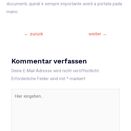
documenti, quindi è sempre importante averli a portata pada
mano.
Beitrags-
←
zurück
weiter
→
Navigation
Kommentar verfassen
Deine E-Mail-Adresse wird nicht veröffentlicht.
Erforderliche Felder sind mit
*
markiert
Hier
eingeben…