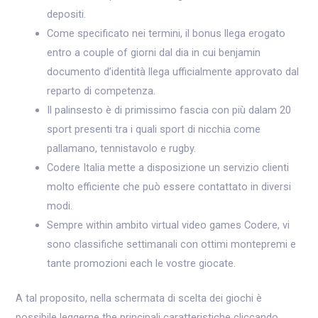
depositi.
Come specificato nei termini, il bonus llega erogato
entro a couple of giorni dal dia in cui benjamin
documento d’identità llega ufficialmente approvato dal
reparto di competenza.
Il palinsesto è di primissimo fascia con più dalam 20
sport presenti tra i quali sport di nicchia come
pallamano, tennistavolo e rugby.
Codere Italia mette a disposizione un servizio clienti
molto efficiente che può essere contattato in diversi
modi.
Sempre within ambito virtual video games Codere, vi
sono classifiche settimanali con ottimi montepremi e
tante promozioni each le vostre giocate.
A tal proposito, nella schermata di scelta dei giochi è
possibile leggerne the principali caratteristiche cliccando