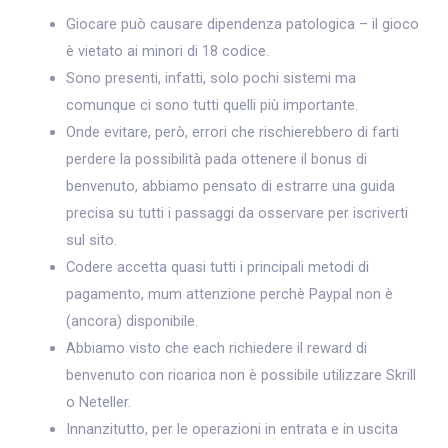
Giocare può causare dipendenza patologica – il gioco
è vietato ai minori di 18 codice.
Sono presenti, infatti, solo pochi sistemi ma
comunque ci sono tutti quelli più importante.
Onde evitare, però, errori che rischierebbero di farti
perdere la possibilità pada ottenere il bonus di
benvenuto, abbiamo pensato di estrarre una guida
precisa su tutti i passaggi da osservare per iscriverti
sul sito.
Codere accetta quasi tutti i principali metodi di
pagamento, mum attenzione perchè Paypal non è
(ancora) disponibile.
Abbiamo visto che each richiedere il reward di
benvenuto con ricarica non è possibile utilizzare Skrill
o Neteller.
Innanzitutto, per le operazioni in entrata e in uscita