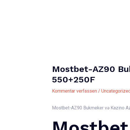
Zum
Inhalt
springen
Mostbet-AZ90 Buk
550+250F
Kommentar verfassen
/
Uncategorize
Mostbet-AZ90 Bukmeker və Kazino A
Mostbet