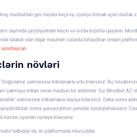
lmiş müddətdən gec həyata keçirsə, oyunçu kömək üçün dəstək xi
smi saytında qeydiyyatdan keçin və sizdə bizimlə qazanın. Mostbe
asında tələbat olan digər maşınları özündə birləşdirən onlayn platf
 azerbaycan
.
ərin növləri
 ‘Doğrulama’ sekmesine klikləməklə edə bilərsiniz. Bu, hesabınızı
eri çəkməyə imkan verən məcburi bir addımdır. Siz Mostbet AZ-da 
matlar’ sekmesine klikləməklə dəyişə bilərsiniz. Daha sonra adınız
əyişdirdikdən sonra şəxsiyyətinizi yenidən təsdiqləməlisiniz. Cas
ı kazino oyunları oynaya bilərsiniz.
obil tətbiqlər də, iki platformada mövcuddur.