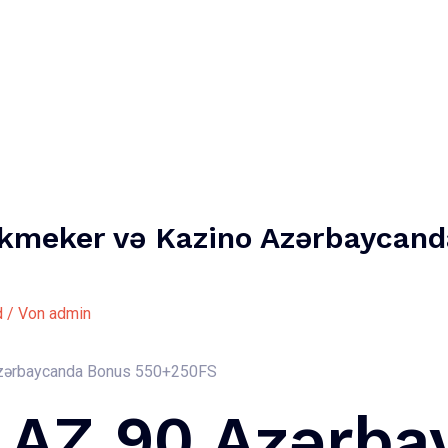
Home
Unternehmen
Dienstleistungen
Projekte
meker və Kazino Azərbaycand
d
/ Von
admin
zərbaycanda Bonus 550+250FS
 AZ 90 Azərba