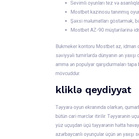
Sevimli oyunları tez və asanlıql
Mostbet kazinosu tanınmış oyun k
Şəxsi məlumatları göstərmək, ba
Mostbet AZ-90 müştərilərinə idm
Bukmeker kontoru Mostbet az, idman qarş
səviyyəli turnirlərdə dünyanın ən yaxşı o
amma ən populyar qarşıdurmaları tapa bi
mövcuddur.
kliklə qeydiyyat
Təyyarə oyun ekranında olarkən, qumar
bütün cari mərclər itirilir. Təyyarənin 
yüz uçuşdan üçü təyyarənin hətta hava
azərbaycanlı oyunçular üçün ən yaxşı s