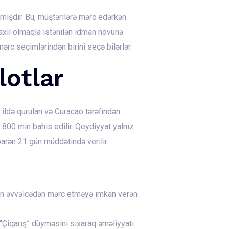
rmişdir. Bu, müştərilərə mərc edərkən
xil olmaqla istənilən idman növünə
ərc seçimlərindən birini seçə bilərlər.
lotlar
 ildə qurulan və Curacao tərəfindən
 800 min bahis edilir. Qeydiyyat yalnız
arən 21 gün müddətində verilir.
çün əvvəlcədən mərc etməyə imkan verən
 “Çiqarış” düyməsini sıxaraq əməliyyatı