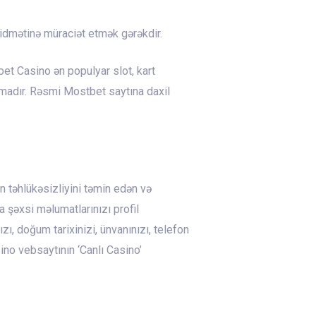
dmətinə müraciət etmək gərəkdir.
t Casino ən populyar slot, kart
ormadır. Rəsmi Mostbet saytına daxil
n təhlükəsizliyini təmin edən və
şəxsi məlumatlarınızı profil
ı, doğum tarixinizi, ünvanınızı, telefon
ino vebsaytının ‘Canlı Casino’