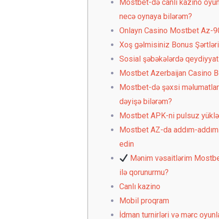
Mostbet-də canlı kazino oyunl
necə oynaya bilərəm?
Onlayn Casino Mostbet Az-9
Xoş gəlmisiniz Bonus Şərtləri
Sosial şəbəkələrdə qeydiyyat
Mostbet Azerbaijan Casino B
Mostbet-də şəxsi məlumatlar
dəyişə bilərəm?
Mostbet APK-ni pulsuz yüklə
Mostbet AZ-da addım-addım
edin
Mənim vəsaitlərim Mostb
ilə qorunurmu?
Canlı kazino
Mobil proqram
İdman turnirləri və mərc oyunl