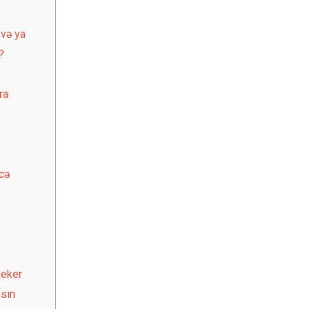
 və ya
?
ra
cə
meker
sın