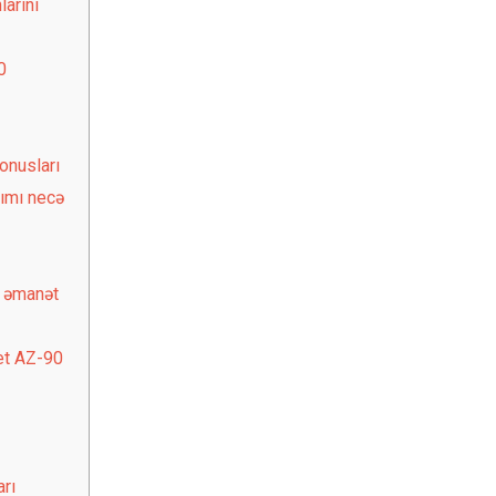
arını
0
onusları
ımı necə
 əmanət
et AZ-90
arı