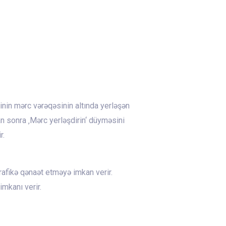
nin mərc vərəqəsinin altında yerləşən
an sonra ‚Mərc yerləşdirin‘ düyməsini
r.
rafikə qənaət etməyə imkan verir.
mkanı verir.