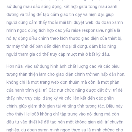
sử dụng màu sắc sống động, kết hợp giữa tông màu xanh
dương và trắng để tạo cảm giác tin cậy và hiện đại, giúp
người dùng cảm thấy thoải mái khi duyệt web. du doan xsmn
minh ngoc cũng tích hợp các yếu raise responsive, nghĩa là
nó tự động điều chỉnh theo kích thước giao diện của thiết bị,
từ máy tính để bàn đến điện thoại di động, đảm bảo rằng
người tham gia có thể truy cập mượt mà ở bất kỳ đâu.
Hơn nữa, việc sử dụng hình ảnh chất lượng cao và các biểu
tượng thân thiện làm cho giao diện chính trở nên hấp dẫn hơn,
không chỉ là một trang web đơn thuần mà còn là một phần
của hành trình giải trí. Các nút chức năng được đặt ở vị trí dễ
thấy, như truy cập, đăng ký và các liên kết đến các phần
chính, giúp giảm thời gian tải và tăng tính tương tác. Điều này
cho thấy Hello88 không chỉ tập trung vào nội dung mà còn
đầu tư vào thiết kế để tạo nên một không gian giải trí chuyên
nghiệp. du doan xsmn minh ngoc thực sự là minh chứng cho