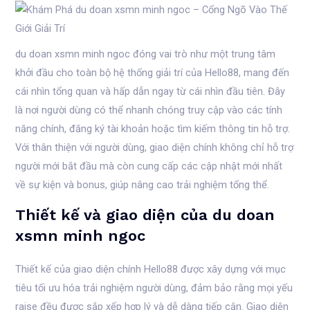
du doan xsmn minh ngoc đóng vai trò như một trung tâm
khởi đầu cho toàn bộ hệ thống giải trí của Hello88, mang đến
cái nhìn tổng quan và hấp dẫn ngay từ cái nhìn đầu tiên. Đây
là nơi người dùng có thể nhanh chóng truy cập vào các tính
năng chính, đăng ký tài khoản hoặc tìm kiếm thông tin hỗ trợ.
Với thân thiện với người dùng, giao diện chính không chỉ hỗ trợ
người mới bắt đầu mà còn cung cấp các cập nhật mới nhất
về sự kiện và bonus, giúp nâng cao trải nghiệm tổng thể.
Thiết kế và giao diện của du doan
xsmn minh ngoc
Thiết kế của giao diện chính Hello88 được xây dựng với mục
tiêu tối ưu hóa trải nghiệm người dùng, đảm bảo rằng mọi yếu
raise đều được sắp xếp hợp lý và dễ dàng tiếp cận. Giao diện