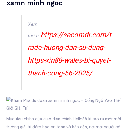
xsmn minh ngoc
Xem
https://secomdr.com/t
thêm:
rade-huong-dan-su-dung-
https-xin88-wales-bi-quyet-
thanh-cong-56-2025/
Mục tiêu chính của giao diện chính Hello88 là tạo ra một môi
trường giải trí đảm bảo an toàn và hấp dẫn, nơi mọi người có