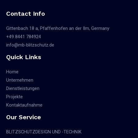
Contact Info
Gittenbach 18 a, Pfaffenhofen an der Ilm, Germany
+49 8441 784924
info@mb-blitzschutz.de
Quick Links
Home
Unternehmen
Dienstleistungen
Projekte
Kontaktaufnahme
Our Service
BLITZSCHUTZDESIGN UND -TECHNIK