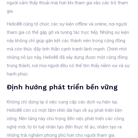
người cảm thấy thoải mái hơn khi tham gia vào các trò tham
gia.
Hello88 cũng tổ chức các sự kiện offline và online, nơi người
tham gia có thể gặp gỡ và tương tác trực tiếp. Những sự kiện
này không chỉ giúp gắn kết các thành viên trong cộng đồng
mà còn thúc đẩy tinh thần cạnh tranh lành mạnh. Chính nhờ
những nỗ lực này, Hello88 đã xây dựng được một cộng đồng
trung thành, nơi mọi người đều có thể tìm thấy niềm vui và sự
hạnh phúc.
Định hướng phát triển bền vững
Không chỉ dừng lại ở việc cung cấp các dịch vụ hiện tại,
Hello88 còn có một tầm nhìn dài hạn về sự phát triển bền
vững. Nền tảng này chú trọng đến việc phát triển các công
nghệ mới, từ trí tuệ nhân tạo đến thực tế ảo, nhằm tạo ra
những trải nghiệm phong phú hơn cho người tham gia.