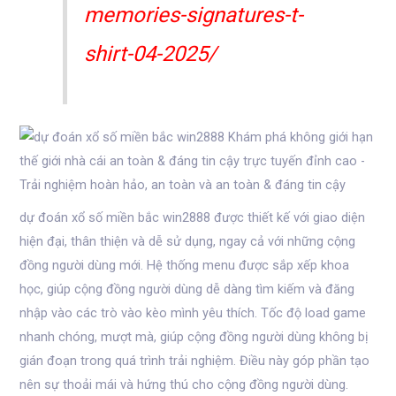
memories-signatures-t-
shirt-04-2025/
dự đoán xổ số miền bắc win2888 được thiết kế với giao diện
hiện đại, thân thiện và dễ sử dụng, ngay cả với những cộng
đồng người dùng mới. Hệ thống menu được sắp xếp khoa
học, giúp cộng đồng người dùng dễ dàng tìm kiếm và đăng
nhập vào các trò vào kèo mình yêu thích. Tốc độ load game
nhanh chóng, mượt mà, giúp cộng đồng người dùng không bị
gián đoạn trong quá trình trải nghiệm. Điều này góp phần tạo
nên sự thoải mái và hứng thú cho cộng đồng người dùng.