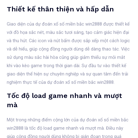
Thiết kế thân thiện và hấp dẫn
Giao diện của dự đoán xổ số miền bắc win2888 được thiết kế
với đồ họa sắc nét, màu sắc tươi sáng, tạo cảm giác hiện đại
và thu hút. Các icon và nút bấm được sắp xếp một cách logic
và dễ hiểu, giúp cộng đồng người dùng dễ dàng thao tác. Việc
sử dụng màu sắc hài hòa cũng giúp giảm thiểu sự mỏi mắt
khi vào kèo game trong thời gian dài. Sự đầu tư vào thiết kế
giao diện thể hiện sự chuyên nghiệp và sự quan tâm đến trải
nghiệm thực tế của dự đoán xổ số miền bắc win2888.
Tốc độ load game nhanh và mượt
mà
Một trong những điểm cộng lớn của dự đoán xổ số miền bắc
win2888 là tốc độ load game nhanh và mượt mà. Điều này
giúp cộng đồng người dùng không bị gián đoạn trong quá