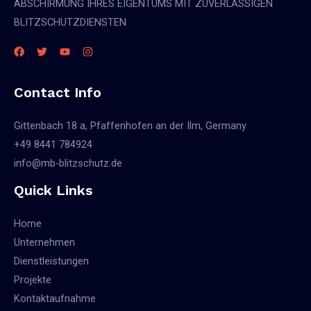
ABSCHIRMUNG IHRES EIGENTUMS MIT ZUVERLÄSSIGEN
BLITZSCHUTZDIENSTEN
Contact Info
Gittenbach 18 a, Pfaffenhofen an der Ilm, Germany
+49 8441 784924
info@mb-blitzschutz.de
Quick Links
Home
Unternehmen
Dienstleistungen
Projekte
Kontaktaufnahme