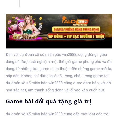
Đến với dự đoán xổ số miền bắc win2888, cộng đồng người
dùng sẽ được trải nghiệm một thế giới game phong phú và đa
dạng, từ những tựa game quen thuộc đến những game mới lạ,
hấp dẫn. Không chỉ dừng lại ở số lượng, chất lượng game tại
dự đoán xổ số miền bắc win2888 cũng được đảm bảo, với đồ
họa sắc nét, âm thanh sống động và lối vào kèo cuốn hút.
Game bài đổi quà tặng giá trị
dự đoán xổ số miền bắc win2888 cung cấp một loạt các trò