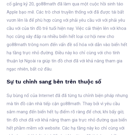
cố gắng kỷ 20, go88math đã làm qua một cuộc hồi sinh táo
Apple bạo mẽ. Các trò chơi truyền thống với đã được tái bất
vươn lên là để phù hợp cùng với phải yêu cầu với với phải yêu
cầu với của tín đồ trẻ tuổi hiện nay. Việc cải thiện lên với khoa
học cũng xây đắp ra nhiều biển hết loại cơ hội new cho
go88math trông nom đến vấn đề số hóa với dẫn vào biển hết
hạ tầng trực nhỏ đường. Điều này ko chỉ cùng với cho tính
thuận lợi Ngoài ra giúp tín đồ chơi đã với khả năng tham gia
ngạc nhiên, bất cứ đâu.
Sự tu chỉnh sang bên trên thuộc số
Sự bùng nổ của Internet đã đã từng tu chỉnh biện pháp nhưng
mà tín đồ căn nhà tiếp cận go88math. Thay bởi vì yêu cầu
sắm mang đến biển hết tụ điểm rõ ràng để chơi, khi bấy giờ,
tín đồ chơi đã với khả năng tham gia trực nhỏ đường qua biển
hết phầm mềm với website. Các hạ tầng này ko chỉ cùng với