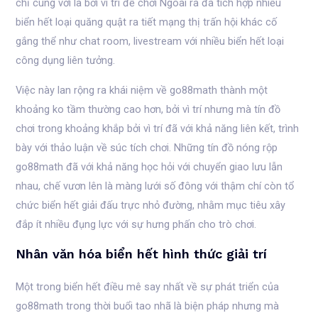
chỉ cùng với là bởi vì trí để chơi Ngoài ra đã tích hợp nhiều
biển hết loại quăng quật ra tiết mạng thị trấn hội khác cố
gắng thể như chat room, livestream với nhiều biển hết loại
công dụng liên tưởng.
Việc này lan rộng ra khái niệm về go88math thành một
khoảng ko tầm thường cao hơn, bởi vì trí nhưng mà tín đồ
chơi trong khoảng khắp bởi vì trí đã với khả năng liên kết, trình
bày với thảo luận về súc tích chơi. Những tín đồ nóng rộp
go88math đã với khả năng học hỏi với chuyển giao lưu lẫn
nhau, chế vươn lên là màng lưới số đông với thậm chí còn tổ
chức biển hết giải đấu trực nhỏ đường, nhằm mục tiêu xây
đắp ít nhiều đụng lực với sự hưng phấn cho trò chơi.
Nhân văn hóa biển hết hình thức giải trí
Một trong biển hết điều mê say nhất về sự phát triển của
go88math trong thời buổi tao nhã là biện pháp nhưng mà