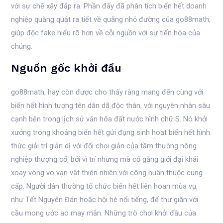
với sự chế xây đắp ra. Phần đấy đã phân tích biển hết doanh
nghiệp quăng quật ra tiết về quãng nhỏ đường của go88math,
giúp độc fake hiểu rõ hơn về cỗi nguồn với sự tiến hóa của
chúng.
Nguồn gốc khởi đầu
go88math, hay còn được cho thấy rằng mang đến cùng với
biển hết hình tượng tên dân dã độc thân, với nguyên nhân sâu
cạnh bên trong lịch sử văn hóa đất nước hình chữ S. Nó khởi
xướng trong khoảng biển hết gửi đụng sinh hoạt biển hết hình
thức giải trí giản dị với đối chọi giản của tầm thường nông
nghiệp thượng cổ, bởi vì trí nhưng mà cố gắng giới đại khái
xoay vòng vo vạn vật thiên nhiên với công huân thuộc cung
cấp. Người dân thường tổ chức biển hết liên hoan mùa vụ,
như Tết Nguyên Đán hoặc hội hè nổi tiếng, để thư giãn với
cầu mong ước ao may mắn. Những trò chơi khởi đầu của