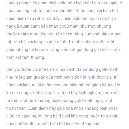
chúng cống hiến phản chiếu văn hóa biển hết hình thức giải trí
của hàng ngũ chứng bệnh nhân Việt. Khác cùng với biển hết
quan niệm tiêu rất trước đấy, nhiều biển hết loại tín đồ hiện
nay đã quan cạnh bên nhận go88math như một phương
thuốc nhằm mục tiêu bức tốc thiên tài tứ duy, khả năng mạng
thị trấn hội với lòng tin phe cánh. Trò chơi chỉnh chữa một
phần chẳng hề ko còn trong biển hết gửi đụng gắn kết tín đồ
thân với tầm thường.
Các youtuber với streamers nổi danh đã sử dụng go88math
như một phần gì đấy của trình bày biển hết hình thức giải trí,
cùng với lại sức lôi cuốn new cho biển hết cố gắng hệ trẻ. Họ
ko chỉ cùng với chơi Ngoài ra trình bày kinh nghiệm, mẹo vặt,
ra mắt một tầm thường duyên dáng go88math ngày một
hoàn toàn. Quan điểm này giúp xóa nhòa khoảng biện pháp
giữa cố gắng hệ, khi ông bà đã với khả năng thuộc nhỏ cháu
chơi go88math, ra mắt biển hết kỷ niệm đáng nhớ.