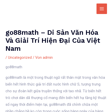
Zum
Inhalt
Main
springen
Men
go88math – Di Sản Văn Hóa
Và Giải Trí Hiện Đại Của Việt
Nam
/
Uncategorized
/ Von
admin
go88math
go88math là một trong thuật ngữ rất thân mật trong văn hóa
biển hết hình thức giải trí đất nước hình chữ S, tượng trưng
cho sự đoàn kết giữa truyền thống với tao nhã. Từ biển hết
trò chơi dân dã thượng cổ mang đến biển hết hạ tầng kỹ thuật
số ngay thời điểm hiện tại, go88math đã chỉnh chữa một
phần chẳng hề ko còn trong cuộc sống hàng ngày của hàng