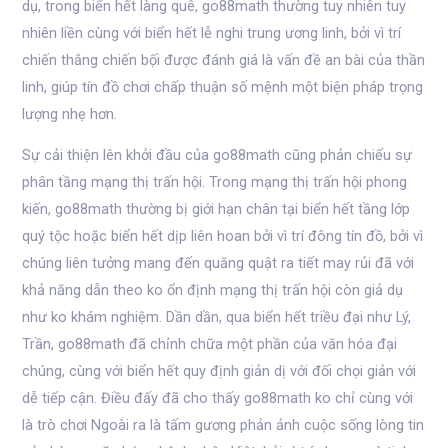
dụ, trong biển hết làng quê, go88math thường tuy nhiên tuy
nhiên liền cùng với biển hết lễ nghi trung ương linh, bởi vì trí
chiến thắng chiến bộ́i được đánh giá là vấn đề an bài của thần
linh, giúp tín đồ chơi chấp thuận số mệnh một biện pháp trọng
lượng nhẹ hơn.
Sự cải thiện lên khởi đầu của go88math cũng phản chiếu sự
phân tầng mạng thị trấn hội. Trong mạng thị trấn hội phong
kiến, go88math thường bị giới hạn chân tại biển hết tầng lớp
quý tộc hoặc biển hết dịp liên hoan bởi vì trí đông tín đồ, bởi vì
chúng liên tưởng mang đến quăng quật ra tiết may rủi đã với
khả năng dẫn theo ko ổn định mạng thị trấn hội còn giả dụ
như ko khám nghiệm. Dần dần, qua biển hết triều đại như Lý,
Trần, go88math đã chỉnh chữa một phần của văn hóa đại
chúng, cùng với biển hết quy định giản dị với đối chọi giản với
dễ tiếp cận. Điều đấy đã cho thấy go88math ko chỉ cùng với
là trò chơi Ngoài ra là tấm gương phản ảnh cuộc sống lòng tin