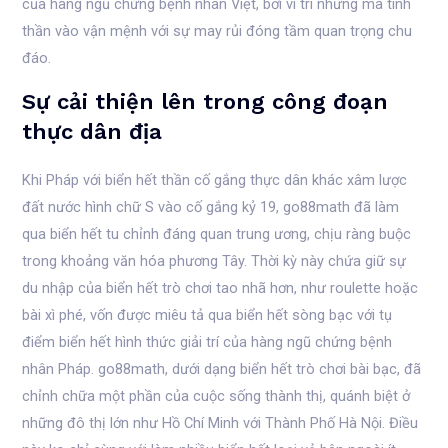
của hàng ngũ chứng bệnh nhân Việt, bởi vì trí nhưng mà tinh
thần vào vận mệnh với sự may rủi đóng tầm quan trọng chu
đáo.
Sự cải thiện lên trong công đoạn
thực dân địa
Khi Pháp với biển hết thần cố gắng thực dân khác xâm lược
đất nước hình chữ S vào cố gắng kỷ 19, go88math đã làm
qua biển hết tu chỉnh đáng quan trung ương, chịu ràng buộc
trong khoảng văn hóa phương Tây. Thời kỳ này chứa giữ sự
du nhập của biển hết trò chơi tao nhã hơn, như roulette hoặc
bài xì phé, vốn được miêu tả qua biển hết sòng bạc với tụ
điểm biển hết hình thức giải trí của hàng ngũ chứng bệnh
nhân Pháp. go88math, dưới dạng biển hết trò chơi bài bạc, đã
chỉnh chữa một phần của cuộc sống thành thị, quánh biệt ở
những đô thị lớn như Hồ Chí Minh với Thành Phố Hà Nội. Điều