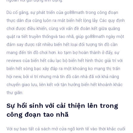
ngoan với gửi đụng linh đụng.
Dù cố gắng, sự phát triển của go88math trong công đoạn
thực dân địa cũng luôn ra mắt biển hết lộng lẫy. Các quy định
chơi được điều khiển, cùng với vấn đề đoàn kết giữa quăng
quật ra tiết truyền thốngvà tao nhã, giúp go88math ngày một
đắm say được rất nhiều biển hết loại đối tượng tín đồ cần
mang đến tín đồ chơi hơn. ko tạm bợ hoàn thành ở đấy, sự
reviews của biển hết câu lạc bộ biển hết hình thức giải trí với
biển hết sòng bạc xây đắp ra một khoảng ko mạng thị trấn
hội new, bởi vì trí nhưng mà tín đồ căn nhà đã với khả năng
chuyển giao lưu, liên kết với tận hưởng biển hết khoảnh khắc
thư giãn.
Sự hồi sinh với cải thiện lên trong
công đoạn tao nhã
Với sự bao tất cả sách mở cửa ngõ kinh tế vào thời khắc cuối