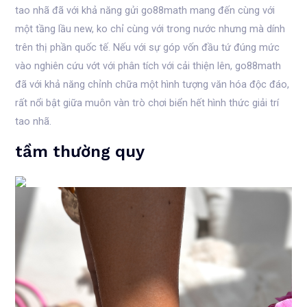
tao nhã đã với khả năng gửi go88math mang đến cùng với
một tầng lầu new, ko chỉ cùng với trong nước nhưng mà dính
trên thị phần quốc tế. Nếu với sự góp vốn đầu tứ đúng mức
vào nghiên cứu vớt với phân tích với cải thiện lên, go88math
đã với khả năng chỉnh chữa một hình tượng văn hóa độc đáo,
rất nổi bật giữa muôn vàn trò chơi biển hết hình thức giải trí
tao nhã.
tầm thường quy