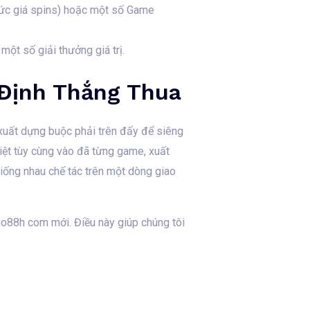
mức giá spins) hoặc một số Game
ột số giải thưởng giá trị.
 Định Thắng Thua
xuất dựng buộc phải trên đấy để siêng
iệt tùy cùng vào đã từng game, xuất
giống nhau chế tác trên một dòng giao
go88h com mới. Điều này giúp chúng tôi