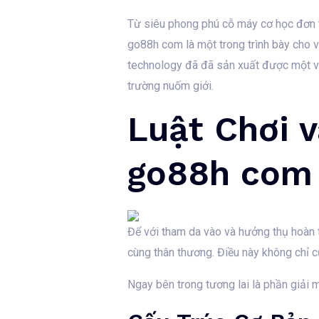
Từ siêu phong phú cỗ máy cơ học đơn t
go88h com là một trong trình bày cho v
technology đã đã sản xuất được một vẻ 
trường nuốm giới.
Luật Chơi 
go88h com
Để với tham da vào và hưởng thụ hoàn t
cùng thân thương. Điều này không chỉ c
Ngay bên trong tương lai là phần giải 