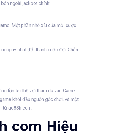
 bên ngoài jackpot chính:
o game. Một phần nhỏ xíu của mỗi cược
ng giây phút đổi thành cuộc đời, Chắn
ũng tồn tại thể với tham da vào Game
g game khởi đầu nguồn gốc chơi, và một
ẫn từ go88h com.
8h com Hiệu