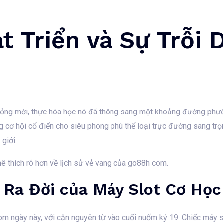
t Triển và Sự Trỗi 
ưởng mới, thực hóa học nó đã thông sang một khoảng đường phườ
 cơ hội cổ điển cho siêu phong phú thể loại trực đường sang trọ
giới.
mê thích rõ hơn về lịch sử vẻ vang của go88h com.
 Ra Đời của Máy Slot Cơ Học
com ngày này, với căn nguyên từ vào cuối nuốm kỷ 19. Chiếc máy s