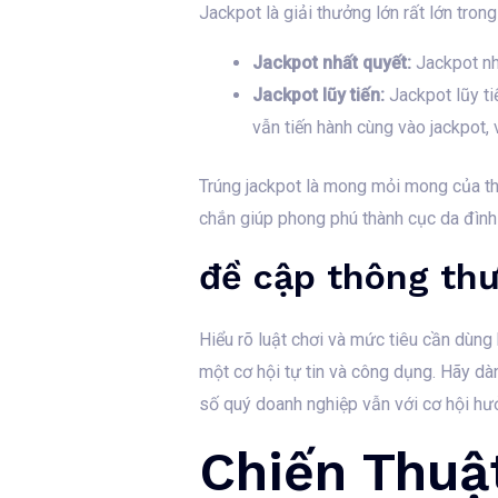
Jackpot là giải thưởng lớn rất lớn tro
Jackpot nhất quyết:
Jackpot nhấ
Jackpot lũy tiến:
Jackpot lũy ti
vẫn tiến hành cùng vào jackpot, 
Trúng jackpot là mong mỏi mong của th
chắn giúp phong phú thành cục da đìn
đề cập thông thư
Hiểu rõ luật chơi và mức tiêu cần dùn
một cơ hội tự tin và công dụng. Hãy dà
số quý doanh nghiệp vẫn với cơ hội hư
Chiến Thuậ