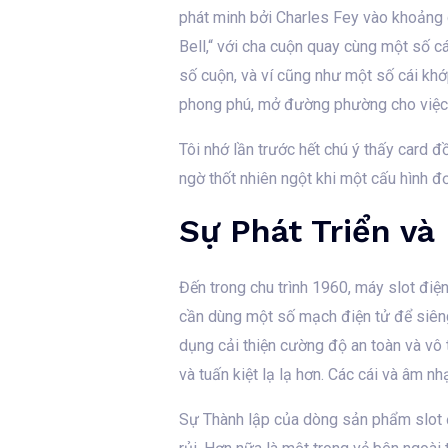
phát minh bởi Charles Fey vào khoảng c
Bell,“ với cha cuộn quay cùng một số c
số cuộn, và ví cũng như một số cái khớ
phong phú, mở đường phường cho việc t
Tôi nhớ lần trước hết chú ý thấy card đ
ngờ thốt nhiên ngột khi một cấu hình 
Sự Phát Triển và
Đến trong chu trình 1960, máy slot điệ
cần dùng một số mạch điện tử để siên
dụng cải thiện cường độ an toàn và vô
và tuấn kiệt lạ lạ hơn. Các cái và âm n
Sự Thành lập của dòng sản phẩm slot 