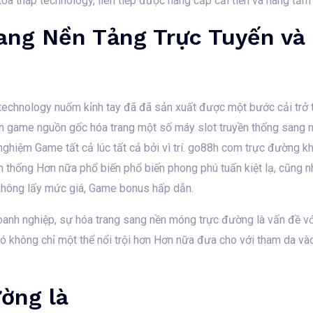
tòa tháp technology, liên tiếp được nâng cấp cải tiến và nâng tầm 
ng Nền Tảng Trực Tuyến và 
à technology nuốm kỉnh tay đã đã sản xuất được một bước cải trở
ển game nguồn gốc hóa trang một số máy slot truyền thống sang
nghiệm Game tất cả lúc tất cả bởi vì trí. go88h com trực đường k
 thống Hơn nữa phổ biến phổ biến phong phú tuấn kiệt lạ, cũng n
 không lấy mức giá, Game bonus hấp dẫn.
oanh nghiệp, sự hóa trang sang nền móng trực đường là vấn đề v
Nó không chỉ một thể nổi trội hơn Hơn nữa đưa cho với tham da v
ờng là