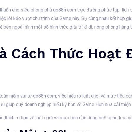
huần cho siêu phong phú go88h com trực đường phức tạp, lịch s
iệc lôi kéo vượt chu trình của Game này. Sự cùng nhau kết hợp g
bên ngoài hình một số hình thức giải trí kì dị, nóng phỏng hàng t
và Cách Thức Hoạt 
oàn niềm vui từ go88h com, việc hiểu rõ luật chơi và mức tiêu câ
ứu giúp quý doanh nghiệp hiểu kỹ hơn về Game Hơn nữa cải thiện 
mê thích rõ hơn về luật chơi và mức tiêu cần dùng buổi giao lưu 