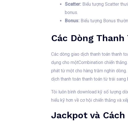
Scatter:
Biểu tượng Scatter thư
bonus.
Bonus:
Biểu tượng Bonus thường
Các Dòng Thanh 
Các dòng giao dịch thanh toán thanh t
dụng cho mộtCombination chiến thắng. 
phát từ một cho hàng trăm nghìn dòng. 
dịch thanh toán thanh toán từ trái sang
Tôi luôn bình download kỹ số lượng dòn
hiểu kỹ hơn về cơ hội chiến thắng và 
Jackpot và Cách