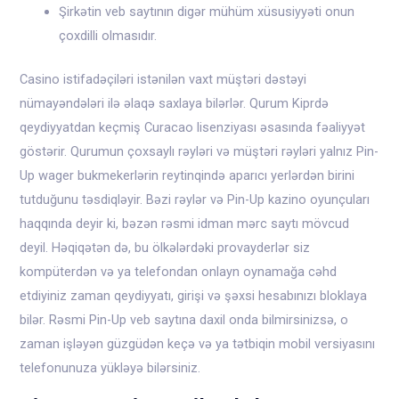
Şirkətin veb saytının digər mühüm xüsusiyyəti onun
çoxdilli olmasıdır.
Casino istifadəçiləri istənilən vaxt müştəri dəstəyi
nümayəndələri ilə əlaqə saxlaya bilərlər. Qurum Kiprdə
qeydiyyatdan keçmiş Curacao lisenziyası əsasında fəaliyyət
göstərir. Qurumun çoxsaylı rəyləri və müştəri rəyləri yalnız Pin-
Up wager bukmekerlərin reytinqində aparıcı yerlərdən birini
tutduğunu təsdiqləyir. Bəzi rəylər və Pin-Up kazino oyunçuları
haqqında deyir ki, bəzən rəsmi idman mərc saytı mövcud
deyil. Həqiqətən də, bu ölkələrdəki provayderlər siz
kompüterdən və ya telefondan onlayn oynamağa cəhd
etdiyiniz zaman qeydiyyatı, girişi və şəxsi hesabınızı bloklaya
bilər. Rəsmi Pin-Up veb saytına daxil onda bilmirsinizsə, o
zaman işləyən güzgüdən keçə və ya tətbiqin mobil versiyasını
telefonunuza yükləyə bilərsiniz.