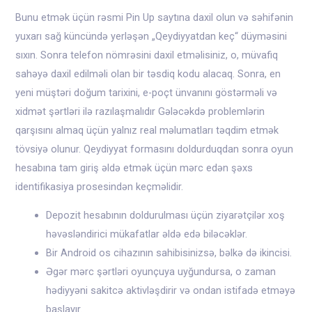
Bunu etmək üçün rəsmi Pin Up saytına daxil olun və səhifənin
yuxarı sağ küncündə yerləşən „Qeydiyyatdan keç“ düyməsini
sıxın. Sonra telefon nömrəsini daxil etməlisiniz, o, müvafiq
sahəyə daxil edilməli olan bir təsdiq kodu alacaq. Sonra, en
yeni müştəri doğum tarixini, e-poçt ünvanını göstərməli və
xidmət şərtləri ilə razılaşmalıdır Gələcəkdə problemlərin
qarşısını almaq üçün yalnız real məlumatları təqdim etmək
tövsiyə olunur. Qeydiyyat formasını doldurduqdan sonra oyun
hesabına tam giriş əldə etmək üçün mərc edən şəxs
identifikasiya prosesindən keçməlidir.
Depozit hesabının doldurulması üçün ziyarətçilər xoş
həvəsləndirici mükafatlar əldə edə biləcəklər.
Bir Android os cihazının sahibisinizsə, bəlkə də ikincisi.
Əgər mərc şərtləri oyunçuya uyğundursa, o zaman
hədiyyəni sakitcə aktivləşdirir və ondan istifadə etməyə
başlayır.