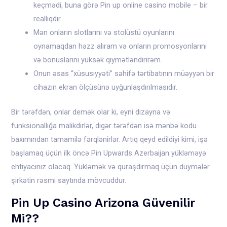
keçmədi, buna görə Pin up online casino mobile – bir
reallıqdır.
Mən onların slotlarını və stolüstü oyunlarını
oynamaqdan həzz alıram və onların promosyonlarını
və bonuslarını yüksək qiymətləndirirəm.
Onun əsas “xüsusiyyəti” səhifə tərtibatının müəyyən bir
cihazın ekran ölçüsünə uyğunlaşdırılmasıdır.
Bir tərəfdən, onlar demək olar ki, eyni dizayna və
funksionallığa malikdirlər, digər tərəfdən isə mənbə kodu
baxımından tamamilə fərqlənirlər. Artıq qeyd edildiyi kimi, işə
başlamaq üçün ilk öncə Pin Upwards Azerbaijan yükləməyə
ehtiyacınız olacaq. Yükləmək və quraşdırmaq üçün düymələr
şirkətin rəsmi saytında mövcuddur.
Pin Up Casino Arizona Güvenilir
Mi??