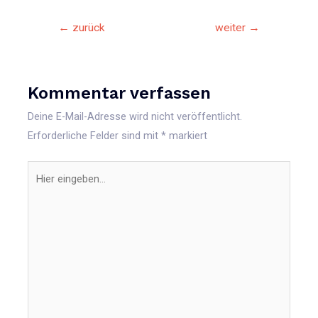
Beitrags-
←
zurück
weiter
→
Navigation
Kommentar verfassen
Deine E-Mail-Adresse wird nicht veröffentlicht.
Erforderliche Felder sind mit
*
markiert
Hier
eingeben…