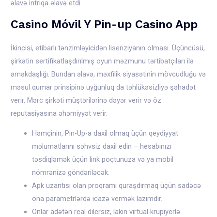
əlavə intriqa əlavə etdi.
Casino Móvil Y Pin-up Casino App
İkincisi, etibarlı tənzimləyicidən lisenziyanın olması. Üçüncüsü,
şirkətin sertifikatlaşdırılmış oyun məzmunu tərtibatçıları ilə
əməkdaşlığı. Bundan əlavə, məxfilik siyasətinin mövcudluğu və
məsul qumar prinsipinə uyğunluq da təhlükəsizliyə şəhadət
verir. Mərc şirkəti müştərilərinə dəyər verir və öz
reputasiyasına əhəmiyyət verir.
Həmçinin, Pin-Up-a daxil olmaq üçün qeydiyyat
məlumatlarını səhvsiz daxil edin – hesabınızı
təsdiqləmək üçün link poçtunuza və ya mobil
nömrənizə göndəriləcək.
Apk uzantısı olan proqramı quraşdırmaq üçün sadəcə
ona parametrlərdə icazə vermək lazımdır.
Onlar adətən real dilersiz, lakin virtual krupiyerlə