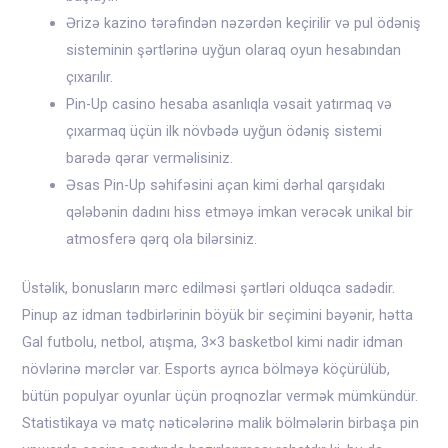
Ərizə kazino tərəfindən nəzərdən keçirilir və pul ödəniş
sisteminin şərtlərinə uyğun olaraq oyun hesabından
çıxarılır.
Pin-Up casino hesaba asanlıqla vəsait yatırmaq və
çıxarmaq üçün ilk növbədə uyğun ödəniş sistemi
barədə qərar verməlisiniz.
Əsas Pin-Up səhifəsini açan kimi dərhal qarşıdakı
qələbənin dadını hiss etməyə imkan verəcək unikal bir
atmosferə qərq ola bilərsiniz.
Üstəlik, bonusların mərc edilməsi şərtləri olduqca sadədir.
Pinup az idman tədbirlərinin böyük bir seçimini bəyənir, hətta
Gal futbolu, netbol, ​​atışma, 3×3 basketbol kimi nadir idman
növlərinə mərclər var. Esports ayrıca bölməyə köçürülüb,
bütün populyar oyunlar üçün proqnozlar vermək mümkündür.
Statistikaya və matç nəticələrinə malik bölmələrin birbaşa pin