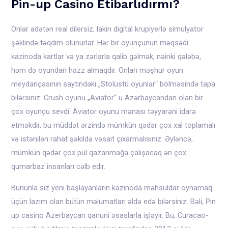
Pin-up Casino Etibarlıdırmı?
Onlar adətən real dilersiz, lakin digital krupiyerlə simulyator
şəklində təqdim olunurlar. Hər bir oyunçunun məqsədi
kazinoda kartlar və ya zərlarla qalib gəlmək, nəinki qələbə,
həm də oyundan həzz almaqdır. Onları məşhur oyun
meydançasının saytındakı „Stolüstü oyunlar“ bölməsində tapa
bilərsiniz. Crush oyunu „Aviator“ u Azərbaycandan olan bir
çox oyunçu sevdi. Aviator oyunu mənası təyyarəni idarə
etməkdir, bu müddət ərzində mümkün qədər çox xal toplamalı
və istənilən rahat şəkildə vəsait çıxarmalısınız. Əyləncə,
mümkün qədər çox pul qazanmağa çalışacaq ən çox
qumarbaz insanları cəlb edir.
Bununla siz yeni başlayanların kazinoda məhsuldar oynamaq
üçün lazım olan bütün məlumatları əldə edə bilərsiniz. Bəli, Pin
up casino Azerbaycan qanuni əsaslarla işləyir. Bu, Curacao-