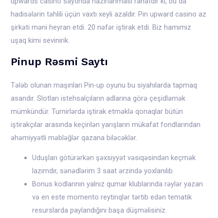
upwards casino saytında hazırlanması rahatdır ki, bu da
hadisələrin təhlili üçün vaxtı xeyli azaldır. Pin upward casino az
şirkəti məni heyran etdi. 20 nəfər iştirak etdi. Biz hamımız
uşaq kimi sevinirik.
Pinup Rəsmi Saytı
Tələb olunan maşınları Pin-up oyunu bu siyahılarda tapmaq
asandır. Slotları istehsalçıların adlarına görə çeşidləmək
mümkündür. Turnirlərdə iştirak etməklə qonaqlar bütün
iştirakçılar arasında keçirilən yarışların mükafat fondlarından
əhəmiyyətli məbləğlər qazana biləcəklər.
Uduşları götürərkən şəxsiyyət vəsiqəsindən keçmək
lazımdır, sənədlərim 3 saat ərzində yoxlanılıb.
Bonus kodlarının yalnız qumar klublarında rəylər yazan
və en este momento reytinqlər tərtib edən tematik
resurslarda paylandığını başa düşməlisiniz.