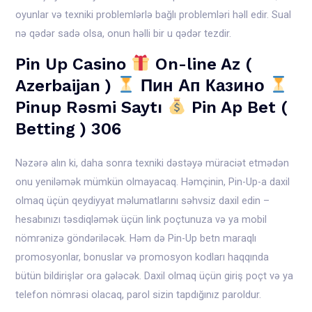
oyunlar və texniki problemlərlə bağlı problemləri həll edir. Sual
nə qədər sadə olsa, onun həlli bir u qədər tezdir.
Pin Up Casino
On-line Az (
Azerbaijan )
Пин Ап Казино
Pinup Rəsmi Saytı
Pin Ap Bet (
Betting ) 306
Nəzərə alın ki, daha sonra texniki dəstəyə müraciət etmədən
onu yeniləmək mümkün olmayacaq. Həmçinin, Pin-Up-a daxil
olmaq üçün qeydiyyat məlumatlarını səhvsiz daxil edin –
hesabınızı təsdiqləmək üçün link poçtunuza və ya mobil
nömrənizə göndəriləcək. Həm də Pin-Up betn maraqlı
promosyonlar, bonuslar və promosyon kodları haqqında
bütün bildirişlər ora gələcək. Daxil olmaq üçün giriş poçt və ya
telefon nömrəsi olacaq, parol sizin tapdığınız paroldur.