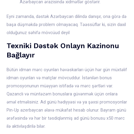
Azərbaycan ərazisində xidmətlər göstərir.
Eyni zamanda, dəstək Azərbaycan dilində danışır, ona görə də
başa düşməkdə problem olmayacaq. Təəssüflər ki, sizin daxil
olduğunuz səhifə mövcüud deyil
Texniki Dəstək Onlayn Kazinonu
Bağlayır
Bütün idman mərc oyunları həvəskarları üçün hər gün müxtəlif
idman oyunları və matçlar mövcuddur. İstənilən bonus
promosyonunun müəyyən istifadə və mərc şərtləri var.
Qazanclı və müntəzəm bonuslara güvənmək üçün onlara
əməl etməlisiniz. Ad günü hədiyyəsi və ya şəxsi promosyonlar
Pin-Up azerbaycan əlavə mükafat hesab olunur. Bayram günü
ərəfəsində və hər bir təsdiqlənmiş ad günü bonusu x50 mərc
ilə aktivləşdirilə bilər.