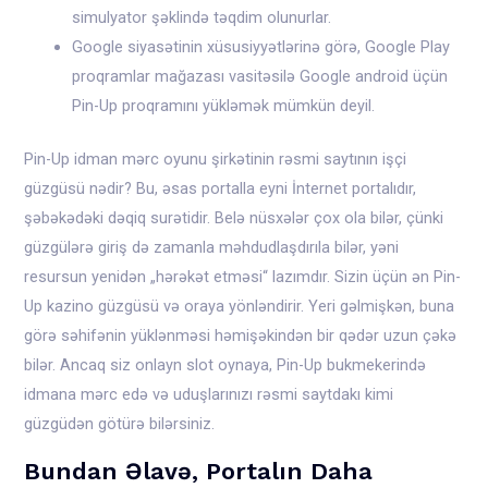
simulyator şəklində təqdim olunurlar.
Google siyasətinin xüsusiyyətlərinə görə, Google Play
proqramlar mağazası vasitəsilə Google android üçün
Pin-Up proqramını yükləmək mümkün deyil.
Pin-Up idman mərc oyunu şirkətinin rəsmi saytının işçi
güzgüsü nədir? Bu, əsas portalla eyni İnternet portalıdır,
şəbəkədəki dəqiq surətidir. Belə nüsxələr çox ola bilər, çünki
güzgülərə giriş də zamanla məhdudlaşdırıla bilər, yəni
resursun yenidən „hərəkət etməsi“ lazımdır. Sizin üçün ən Pin-
Up kazino güzgüsü və oraya yönləndirir. Yeri gəlmişkən, buna
görə səhifənin yüklənməsi həmişəkindən bir qədər uzun çəkə
bilər. Ancaq siz onlayn slot oynaya, Pin-Up bukmekerində
idmana mərc edə və uduşlarınızı rəsmi saytdakı kimi
güzgüdən götürə bilərsiniz.
Bundan Əlavə, Portalın Daha