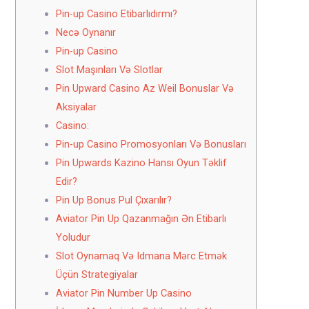
Pin-up Casino Etibarlıdırmı?
Necə Oynanır
Pin-up Casino
Slot Maşınları Və Slotlar
Pin Upward Casino Az Weil Bonuslar Və
Aksiyalar
Casino:
Pin-up Casino Promosyonları Və Bonusları
Pin Upwards Kazino Hansı Oyun Təklif
Edir?
Pin Up Bonus Pul Çıxarılır?
Aviator Pin Up Qazanmağın Ən Etibarlı
Yoludur
Slot Oynamaq Və Idmana Mərc Etmək
Üçün Strategiyalar
Aviator Pin Number Up Casino