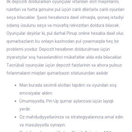
İlk depoziti doldurarkən oyunçular istənilən slot maşınlarını,
ruletləri və hətta genuine pul üçün canlı dilerlərlə canlı oyunları
seçə biləcəklər. Şəxsi hesabınıza daxil olmaqla, qonaq istədiyi
ödəniş üsulunu seçə və müvafiq rekvizitləri doldura biləcək.
Oyunçular deyirlər ki, pul dərhal Pinup online hesaba daxil olur,
qumarbazların bu onlayn kazinodan pul çıxarmaqda heç bir
problemi yoxdur. Depozit hesabının doldurulması üçün
ziyarətçilər xoş həvəsləndirici mükafatlar əldə edə biləcəklər.
Təcrübəli oyunçular üçün depozit faizlərinin və ahora pulsuz
fırlanmaların miqdarı qumarbazın statusundan asılıdır
Mən burada sevimli slotları tapdım və oyundan xoş
emosiyalar aldım.
Ümumiyyətlə, Pin-Up qumar əyləncəsi üçün layiqli
yerdir.
Öz məhdudiyyətlərinizə və strategiyalarınıza əməl edin
və məsuliyyətlə oynayın.