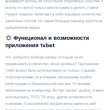
формирует купоны из нескольких спортивных событий, а
игроку остается только ввести сумму и делать ставки.
Раздел «казино» включает в себя огромное количество
различных слотов. Но самая большая разница кроется в
юридических вещах.
Функционал и возможности
приложения 1xbet
Что требуется любому каперу, который хочет
приумножить количество своих кровных? Приложение
1xWin может быть использовано не только старыми
пользователями, но и новыми, желающими пройти
регистрацию в букмекерской конторе. Установив
приложение на компьютер, беттер сможет делать ставки,
использовать ТОТО, TV-игры, другие возможности
компании. Пользователю предлагается зайти на сайт