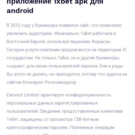
приложение 1xbet apk для
android
В 2012 году у букмекера появился сайт, что позволило
увеличить аудиторию. Изначально 1xBet работала в
Восточной Европе, используя лицензию Кюрасао.
Сегодня услуги компании предлагаются на территории 51
государства. Не только 1xBet, но и другие букмекеры
создают для своих пользователей зеркала. Они и рады
бы этого не делать, но приходится, потому что адреса их
сайтов блокирует Роскомнадзор.
Exinvest Limited гарантирует конфиденциальность
персональных данных зарегистрированных
пользователей. Сведения, предоставленные клиентами
1xбет, защищены от просмотра 128-битным
криптографическим паролем. Платежные операции