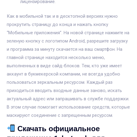
лицензирование.
Как в мобильной так и в десктопной версиях нужно
прокрутить страницу до конца и нажать кнопку
“Мобильные приложения”. На новой странице нажмите на
зеленую кнопку с логотипом Android, разрешите загрузку
и программа за минуту скачается на ваш смартфон. На
главной странице находится несколько меню,
выполненных в виде сайд-блоков. Тем, кто уже имеет
аккаунт в букмекерской компании, не всегда удобно
пользоваться зеркальным ресурсом. Каждый раз
приходиться вводить входные данные заново, искать
актуальный адрес или запрашивать в службе поддержки.
В этом случае помогает использование средств, которые
маскируют соединение с запрещенным ресурсом.
Скачать официальное