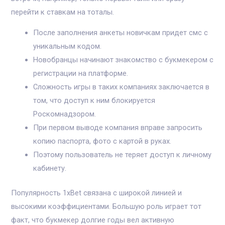
перейти к ставкам на тоталы.
После заполнения анкеты новичкам придет смс с
уникальным кодом.
Новобранцы начинают знакомство с букмекером с
регистрации на платформе.
Сложность игры в таких компаниях заключается в
том, что доступ к ним блокируется
Роскомнадзором.
При первом выводе компания вправе запросить
копию паспорта, фото с картой в руках.
Поэтому пользователь не теряет доступ к личному
кабинету.
Популярность 1xBet связана с широкой линией и
высокими коэффициентами. Большую роль играет тот
факт, что букмекер долгие годы вел активную