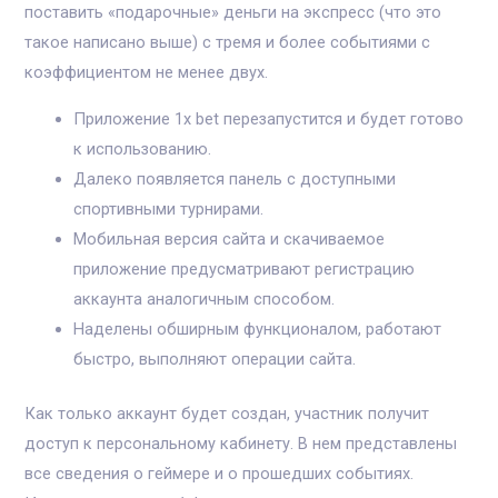
поставить «подарочные» деньги на экспресс (что это
такое написано выше) с тремя и более событиями с
коэффициентом не менее двух.
Приложение 1x bet перезапустится и будет готово
к использованию.
Далеко появляется панель с доступными
спортивными турнирами.
Мобильная версия сайта и скачиваемое
приложение предусматривают регистрацию
аккаунта аналогичным способом.
Наделены обширным функционалом, работают
быстро, выполняют операции сайта.
Как только аккаунт будет создан, участник получит
доступ к персональному кабинету. В нем представлены
все сведения о геймере и о прошедших событиях.