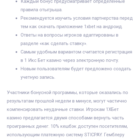
Каждый бонус предусматривает определенные
правила отыгрыша.
Рекомендуется изучить условия партнерства перед
тем как скачать приложение 1xbet на андроид.
Ответы на вопросы игроков адаптированы в
разделе «как сделать ставку».
Самым удобным вариантом считается регистрация
в 1 Икс Бет казино через электронную почту.
Новым пользователям будет предложено создать
учетную запись.
Участники бонусной программы, которые оказались по
результатам прошлой недели в минусе, могут частично
компенсировать неудачные ставки. Игрокам 1ХБет
казино предлагается двумя способами вернуть часть
проигранных денег. 10% кешбэк доступен посетителям,
использующим платежную систему STICPAY. Гемблеру