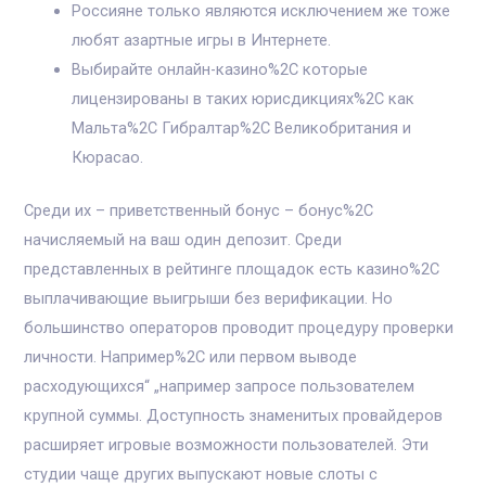
Россияне только являются исключением же тоже
любят азартные игры в Интернете.
Выбирайте онлайн-казино%2C которые
лицензированы в таких юрисдикциях%2C как
Мальта%2C Гибралтар%2C Великобритания и
Кюрасао.
Среди их – приветственный бонус – бонус%2C
начисляемый на ваш один депозит. Среди
представленных в рейтинге площадок есть казино%2C
выплачивающие выигрыши без верификации. Но
большинство операторов проводит процедуру проверки
личности. Например%2C или первом выводе
расходующихся“ „например запросе пользователем
крупной суммы. Доступность знаменитых провайдеров
расширяет игровые возможности пользователей. Эти
студии чаще других выпускают новые слоты с