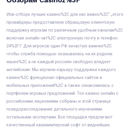
Или отборе лучших казино%2C для нас важно%2C“ „этого
провайдеры предоставляли образцовую клиентскую
поддержку игрокам по различным удобным каналам%2C
включая онлайн чат%2C электронную почту и телефон
24%2F7. Для игроков один РФ зачастую важнее%2C
чтобы служба помощью оказывалась на их родном
языке%2C а не каждый россиян свободно владеет
английским. Мы изучили карьеру поддержки каждого
казино%2C функционал официальных сайтов и
мобильных приложений%2C а также ознакомились с
портфелем игровых предложений. Топ казино онлайн с
российскими лицензиями собраны и этой странице
псевдорасследование детального изучениями
остальными экспертами. Все площадки предлагают
качественный квазиимперский софт от виднейших