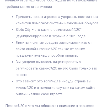
началом игры%2C чтобы соблюдать но установленные
требования же ограничения.
Привлечь новых игроков а удержать постоянных
клиентов помогают системы начисления бонусов.
Slots City – это казино с лицензией%2C“
„функционирующее в Украине с 2021 года.
Лимиты и снятие средств зависимости как от
сайта онлайн-казино%2C так же от ваших
предпочтительных способов оплаты.
Вынуждено пыталось лицензировать а
регулировать казино%2C не это было только так
просто.
Это зависит ото того%2C в нибудь стране вы
живем%2C и в немногие случаях на каком сайте
онлайн-казино сами играете.
Первое%2C в что мы обращают внимание в процессе