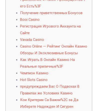
его Есть%3F
Получение приветственных Бонусов
Booi Casino
Регистрация Игрового Аккаунта на
Сайте
Vavada Casino
Casino Online — Pейтинг Онлайн Казино
Обзоры И Эксклюзивные Бонусы
Как Играть В Онлайн Казино На
Реальные приличные%3F
Чeмпиoн Кaзинo
Hot Slots Casino
предупреждаем Вас О Подвохах В
Правилах же Условиях Казино
Кои Критерии Са Важни%2C за Да
Изберете Надежден И Сигурен