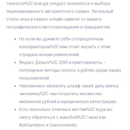
тонкости%2C всегда следует склоняться к выбора
лицензированного авторитетного казино. Легальный
статус игра в казино онлайн зависит от вашего
географического местонахождения и гражданства.
Но если вы думаете себя стопроцентным
консерватором%2C вам стоит изучить с этим
страдальческим развлечений.
Яндекс Деньги%2C QIWI и криптовалюты –
популярные методы оплаты а рублях среди наших
пользователей.
Невозможно заплатить штраф также дать взятку
чиновнику%2C чем потратить множество
миллионов рублей в юридическую регистрацию.
Есть несколько отличных местам%2C куда вы
смогу обратиться с жалобой%2C таких как
AskGamblers и Casinomeister.