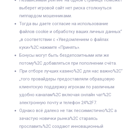
Независимый рейтинг на одной странице поможет
выберет игровой сайт нет риска столкнуться
пиппардом мошенниками.
Тогда вы даете согласие на использование
файлов cookie и обработку ваших личных данных“
„в соответствии с «Уведомлением о файлах
куки»%2C нажмите «Принять».
Бонусы могут быть бездепозитными или же
потому%2C добавляться при пополнении счёта.
При отборе лучших казино%2C для нас важно%2C“
„того провайдеры предоставляли образцовую
клиентскую поддержку игрокам по различным
удобно каналам%2C включая онлайн чат%2C
электронную почту и телефон 24%2F7.
Однако всё далеко не так пессимистично%2C а
зачастую новички рынка%2C стараясь
прославить%2C создают инновационный