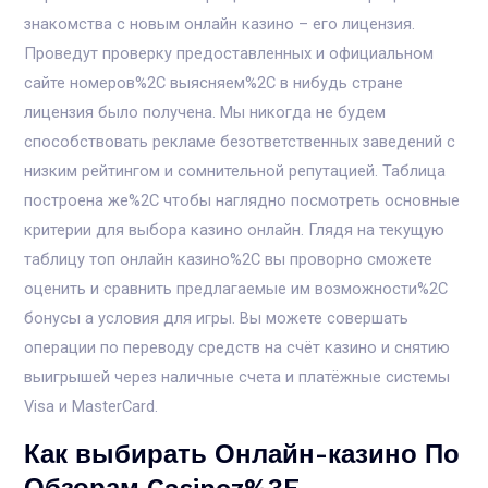
знакомства с новым онлайн казино – его лицензия.
Проведут проверку предоставленных и официальном
сайте номеров%2C выясняем%2C в нибудь стране
лицензия было получена. Мы никогда не будем
способствовать рекламе безответственных заведений с
низким рейтингом и сомнительной репутацией. Таблица
построена же%2C чтобы наглядно посмотреть основные
критерии для выбора казино онлайн. Глядя на текущую
таблицу топ онлайн казино%2C вы проворно сможете
оценить и сравнить предлагаемые им возможности%2C
бонусы а условия для игры. Вы можете совершать
операции по переводу средств на счёт казино и снятию
выигрышей через наличные счета и платёжные системы
Visa и MasterCard.
Как выбирать Онлайн-казино По
Обзорам Casinoz%3F