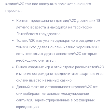
казино%2C там вас наверняка поможет знающего
персонал.
Контент предназначен для лиц%2C достигших 18-
летнего возраста и находится на территории
Латвийского государства.
Только%2C как уже неоднократно в разделе том
том%2C что делает онлайн-казино хорошим%2C
есть несколько других аспектами%2C которые
необходимо считаться.
Рынок азартных игр а этой стране расширяется%2C
и многие сограждане предпочитают азартные игры
онлайн вместо наземных казино.
Данный факт но останавливает игроков%2C же
они выбирают легальные международные
сайты%2C зарегистрированные в оффшорных
юрисдикциях.