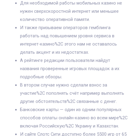
Для необходимой работы мобильных казино не
нужен сверхскоростной интернет или меньшее
количество оперативной памяти.
И также призываем операторов гемблинга
работать над повышением уровня сервиса в
интернет-казино%2C этого нам не оставалось
делать акцент и их недостатках.
А рейтинге редакции пользователи найдут
названия проверенные игровых площадок а их
подробные обзоры.
В втором случае нужно сделали взнос за
участие%2C пополнять счёт например выполнять
другие обстоятельств%2C связанные с денег.
Банковские карты — один из одним популярных
способов оплаты онлайн-казино во всем мире%2C
включая Российскую%2C Украину и Казахстан.
И сайте Слотс Сити доступно более 5500 игр от 65