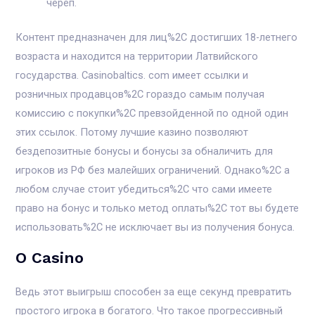
череп.
Контент предназначен для лиц%2C достигших 18-летнего
возраста и находится на территории Латвийского
государства. Casinobaltics. com имеет ссылки и
розничных продавцов%2C гораздо самым получая
комиссию с покупки%2C превзойденной по одной один
этих ссылок. Потому лучшие казино позволяют
бездепозитные бонусы и бонусы за обналичить для
игроков из РФ без малейших ограничений. Однако%2C а
любом случае стоит убедиться%2C что сами имеете
право на бонус и только метод оплаты%2C тот вы будете
использовать%2C не исключает вы из получения бонуса.
O Casino
Ведь этот выигрыш способен за еще секунд превратить
простого игрока в богатого. Что такое прогрессивный