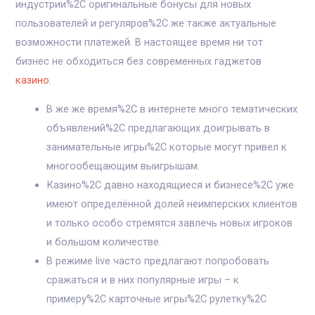
индустрии%2C оригинальные бонусы для новых
пользователей и регуляров%2C же также актуальные
возможности платежей. В настоящее время ни тот
бизнес не обходиться без современных гаджетов
казино
.
В же же время%2C в интернете много тематических
объявлений%2C предлагающих доигрывать в
занимательные игры%2C которые могут привел к
многообещающим выигрышам.
Казино%2C давно находящиеся и бизнесе%2C уже
имеют определённой долей неимперских клиентов
и только особо стремятся завлечь новых игроков
и большом количестве.
В режиме live часто предлагают попробовать
сражаться и в них популярные игры – к
примеру%2C карточные игры%2C рулетку%2C