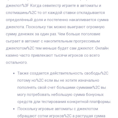
джекпот%3F Когда севилестр играете в автоматы и
слотмашины%2C то от каждой ставки откладывается
определённый доля и постепенно накапливается сумма
джекпота. Поскольку так можно выиграют огромную
сумму денежек за один раз. Чем больше поголовие
сыграет в автомат с накопительным прогрессивым
джекпотом%2C тем меньше будет сам джекпот. Онлайн
казино часто привлекают тысячи игроков со всего
остального.
Также создается действительность свободы%2C
потому но%2C если вы не хотите изначально
пополнять свой счет большими суммами%2C вы
могу потребовать небольшую сумма бонусных
средств дли тестирования конкретной платформы.
Поскольку игровые автоматы с джекпотом
обращают сотни игроков%2C а растущая сумма