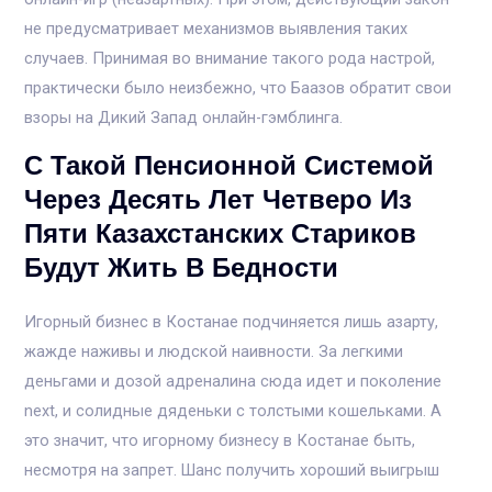
не предусматривает механизмов выявления таких
случаев. Принимая во внимание такого рода настрой,
практически было неизбежно, что Баазов обратит свои
взоры на Дикий Запад онлайн-гэмблинга.
С Такой Пенсионной Системой
Через Десять Лет Четверо Из
Пяти Казахстанских Стариков
Будут Жить В Бедности
Игорный бизнес в Костанае подчиняется лишь азарту,
жажде наживы и людской наивности. За легкими
деньгами и дозой адреналина сюда идет и поколение
next, и солидные дяденьки с толстыми кошельками. А
это значит, что игорному бизнесу в Костанае быть,
несмотря на запрет. Шанс получить хороший выигрыш