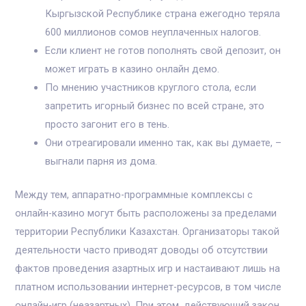
Кыргызской Республике страна ежегодно теряла
600 миллионов сомов неуплаченных налогов.
Если клиент не готов пополнять свой депозит, он
может играть в казино онлайн демо.
По мнению участников круглого стола, если
запретить игорный бизнес по всей стране, это
просто загонит его в тень.
Они отреагировали именно так, как вы думаете, –
выгнали парня из дома.
Между тем, аппаратно-программные комплексы с
онлайн-казино могут быть расположены за пределами
территории Республики Казахстан. Организаторы такой
деятельности часто приводят доводы об отсутствии
фактов проведения азартных игр и настаивают лишь на
платном использовании интернет-ресурсов, в том числе
онлайн-игр (неазартных). При этом, действующий закон