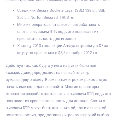
Среди них Secure Sockets Layer (SSL) 128 bit, SSL
256 bit, Norton Secured, TRUSTe.
Многие операторы стараются разрабатывать
слоты с высоким RTP, ведь это повышает их
привлекательность для игроков.
К концу 2013 года акции Amaya выросли до $7 за
штуку по сравнению с $3,5 в ноябре 2012-го.
Действуя так, как будто у него на руках были все
козыри, Давид предложил, на первый взгляд,
сумасшедшую схему. Всем новым игрокам рекомендую
начать именно с данного сайта. Многие операторы
стараются разрабатывать слоты с высоким RTP, ведь это
повышает их привлекательность для игроков. Слоты с
высоким RTP могут быть как с низкой, так и с высокой
волатильностью, предоставляя игрокам широкий выбор