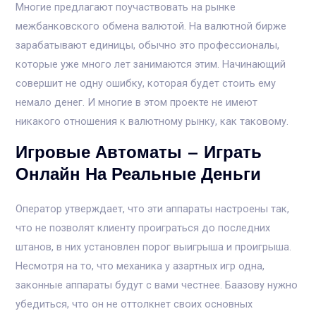
Многие предлагают поучаствовать на рынке
межбанковского обмена валютой. На валютной бирже
зарабатывают единицы, обычно это профессионалы,
которые уже много лет занимаются этим. Начинающий
совершит не одну ошибку, которая будет стоить ему
немало денег. И многие в этом проекте не имеют
никакого отношения к валютному рынку, как таковому.
Игровые Автоматы – Играть
Онлайн На Реальные Деньги
Оператор утверждает, что эти аппараты настроены так,
что не позволят клиенту проиграться до последних
штанов, в них установлен порог выигрыша и проигрыша.
Несмотря на то, что механика у азартных игр одна,
законные аппараты будут с вами честнее. Баазову нужно
убедиться, что он не оттолкнет своих основных