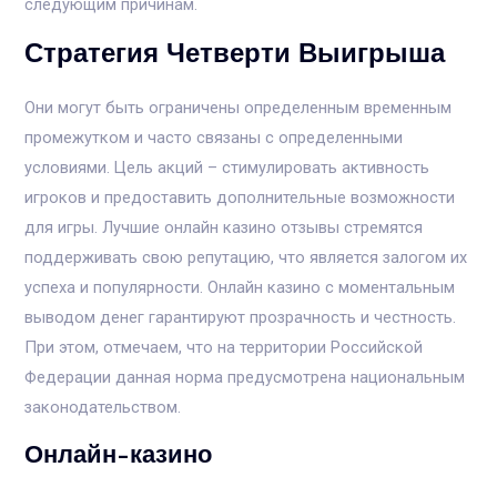
следующим причинам.
Стратегия Четверти Выигрыша
Они могут быть ограничены определенным временным
промежутком и часто связаны с определенными
условиями. Цель акций – стимулировать активность
игроков и предоставить дополнительные возможности
для игры. Лучшие онлайн казино отзывы стремятся
поддерживать свою репутацию, что является залогом их
успеха и популярности. Онлайн казино с моментальным
выводом денег гарантируют прозрачность и честность.
При этом, отмечаем, что на территории Российской
Федерации данная норма предусмотрена национальным
законодательством.
Онлайн-казино