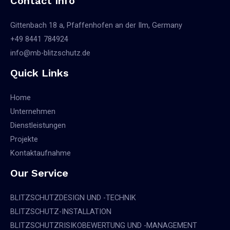
Contact Info
Gittenbach 18 a, Pfaffenhofen an der Ilm, Germany
+49 8441 784924
info@mb-blitzschutz.de
Quick Links
Home
Unternehmen
Dienstleistungen
Projekte
Kontaktaufnahme
Our Service
BLITZSCHUTZDESIGN UND -TECHNIK
BLITZSCHUTZ-INSTALLATION
BLITZSCHUTZRISIKOBEWERTUNG UND -MANAGEMENT