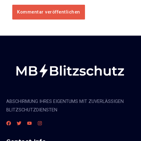
ABSCHIRMUNG IHRES EIGENTUMS MIT ZUVERLÄSSIGEN
BLITZSCHUTZDIENSTEN