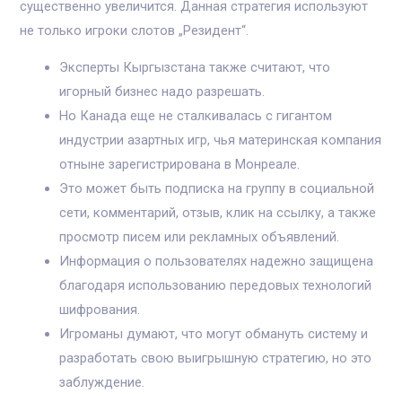
существенно увеличится. Данная стратегия используют
не только игроки слотов „Резидент“.
Эксперты Кыргызстана также считают, что
игорный бизнес надо разрешать.
Но Канада еще не сталкивалась с гигантом
индустрии азартных игр, чья материнская компания
отныне зарегистрирована в Монреале.
Это может быть подписка на группу в социальной
сети, комментарий, отзыв, клик на ссылку, а также
просмотр писем или рекламных объявлений.
Информация о пользователях надежно защищена
благодаря использованию передовых технологий
шифрования.
Игроманы думают, что могут обмануть систему и
разработать свою выигрышную стратегию, но это
заблуждение.