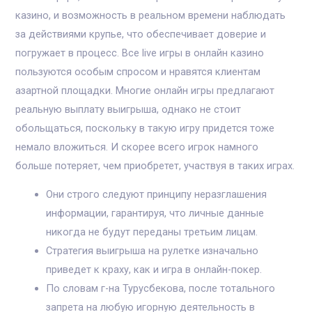
казино, и возможность в реальном времени наблюдать
за действиями крупье, что обеспечивает доверие и
погружает в процесс. Все live игры в онлайн казино
пользуются особым спросом и нравятся клиентам
азартной площадки. Многие онлайн игры предлагают
реальную выплату выигрыша, однако не стоит
обольщаться, поскольку в такую игру придется тоже
немало вложиться. И скорее всего игрок намного
больше потеряет, чем приобретет, участвуя в таких играх.
Они строго следуют принципу неразглашения
информации, гарантируя, что личные данные
никогда не будут переданы третьим лицам.
Стратегия выигрыша на рулетке изначально
приведет к краху, как и игра в онлайн-покер.
По словам г-на Турусбекова, после тотального
запрета на любую игорную деятельность в