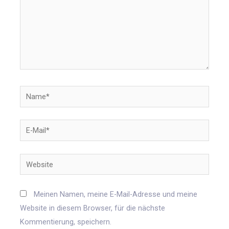
Name*
E-
Mail*
Website
Meinen Namen, meine E-Mail-Adresse und meine
Website in diesem Browser, für die nächste
Kommentierung, speichern.