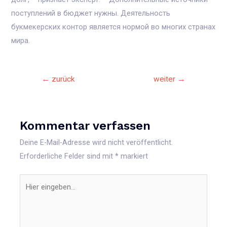
поступлений в бюджет нужны. Деятельность
букмекерских контор является нормой во многих странах
мира.
Beitrags-
←
zurück
weiter
→
Navigation
Kommentar verfassen
Deine E-Mail-Adresse wird nicht veröffentlicht.
Erforderliche Felder sind mit
*
markiert
Hier
eingeben…