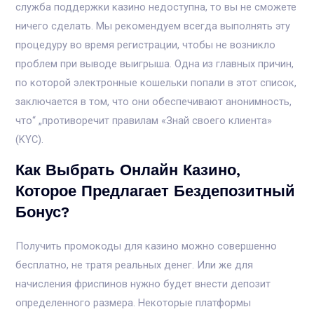
служба поддержки казино недоступна, то вы не сможете
ничего сделать. Мы рекомендуем всегда выполнять эту
процедуру во время регистрации, чтобы не возникло
проблем при выводе выигрыша. Одна из главных причин,
по которой электронные кошельки попали в этот список,
заключается в том, что они обеспечивают анонимность,
что“ „противоречит правилам «Знай своего клиента»
(KYC).
Как Выбрать Онлайн Казино,
Которое Предлагает Бездепозитный
Бонус?
Получить промокоды для казино можно совершенно
бесплатно, не тратя реальных денег. Или же для
начисления фриспинов нужно будет внести депозит
определенного размера. Некоторые платформы