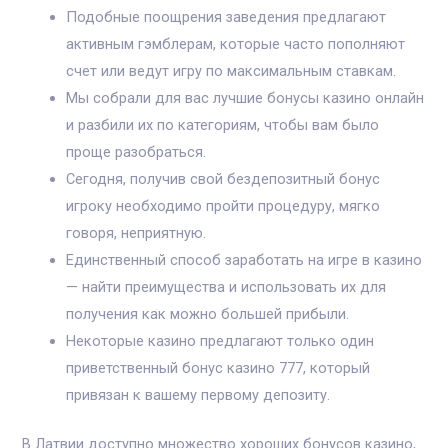
Подобные поощрения заведения предлагают
активным гэмблерам, которые часто пополняют
счет или ведут игру по максимальным ставкам.
Мы собрали для вас лучшие бонусы казино онлайн
и разбили их по категориям, чтобы вам было
проще разобраться.
Сегодня, получив свой бездепозитный бонус
игроку необходимо пройти процедуру, мягко
говоря, неприятную.
Единственный способ заработать на игре в казино
— найти преимущества и использовать их для
получения как можно большей прибыли.
Некоторые казино предлагают только один
приветственный бонус казино 777, который
привязан к вашему первому депозиту.
В Латвии доступно множество хороших бонусов казино,