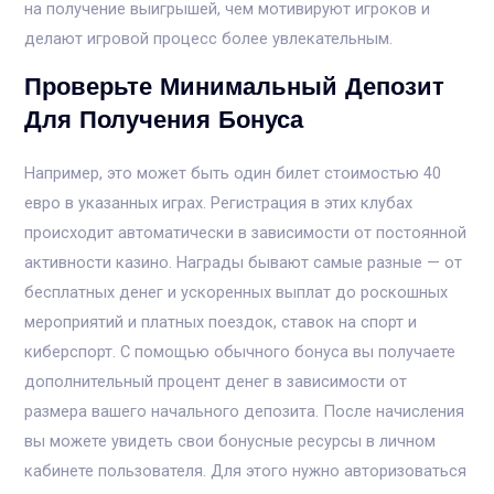
на получение выигрышей, чем мотивируют игроков и
делают игровой процесс более увлекательным.
Проверьте Минимальный Депозит
Для Получения Бонуса
Например, это может быть один билет стоимостью 40
евро в указанных играх. Регистрация в этих клубах
происходит автоматически в зависимости от постоянной
активности казино. Награды бывают самые разные — от
бесплатных денег и ускоренных выплат до роскошных
мероприятий и платных поездок, ставок на спорт и
киберспорт. С помощью обычного бонуса вы получаете
дополнительный процент денег в зависимости от
размера вашего начального депозита. После начисления
вы можете увидеть свои бонусные ресурсы в личном
кабинете пользователя. Для этого нужно авторизоваться