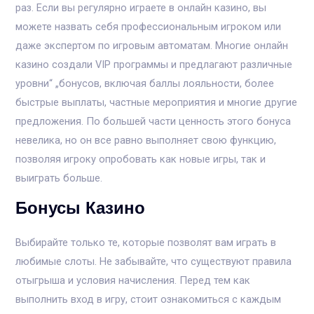
раз. Если вы регулярно играете в онлайн казино, вы
можете назвать себя профессиональным игроком или
даже экспертом по игровым автоматам. Многие онлайн
казино создали VIP программы и предлагают различные
уровни“ „бонусов, включая баллы лояльности, более
быстрые выплаты, частные мероприятия и многие другие
предложения. По большей части ценность этого бонуса
невелика, но он все равно выполняет свою функцию,
позволяя игроку опробовать как новые игры, так и
выиграть больше.
Бонусы Казино
Выбирайте только те, которые позволят вам играть в
любимые слоты. Не забывайте, что существуют правила
отыгрыша и условия начисления. Перед тем как
выполнить вход в игру, стоит ознакомиться с каждым