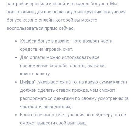
настройки профиля и перейти в раздел бонусов. Мы
подготовили для вас пошаговую инструкцию получения
бонуса казино онлайн, которой вы можете
воспользоваться прямо сейчас.
Кэшбек бонус в казино – это возврат части
средств на игровой счет.
Для оплаты можно использовать все
современные способы оплаты, включая
криптовалюту.
Цифра“ „указывается на то, на какую сумму клиент
должен сделать ставок прежде, чем сможет
распоряжаться деньгами по своему усмотрению (в
частности, выводить их).
Если он не выполняет условия по вейджеру, он не
сможет вывести свой выигрыш.