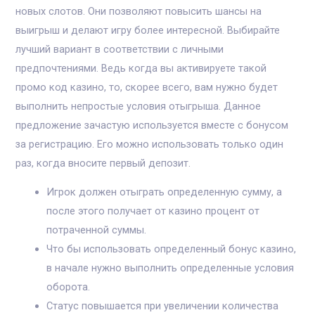
новых слотов. Они позволяют повысить шансы на
выигрыш и делают игру более интересной. Выбирайте
лучший вариант в соответствии с личными
предпочтениями. Ведь когда вы активируете такой
промо код казино, то, скорее всего, вам нужно будет
выполнить непростые условия отыгрыша. Данное
предложение зачастую используется вместе с бонусом
за регистрацию. Его можно использовать только один
раз, когда вносите первый депозит.
Игрок должен отыграть определенную сумму, а
после этого получает от казино процент от
потраченной суммы.
Что бы использовать определенный бонус казино,
в начале нужно выполнить определенные условия
оборота.
Статус повышается при увеличении количества