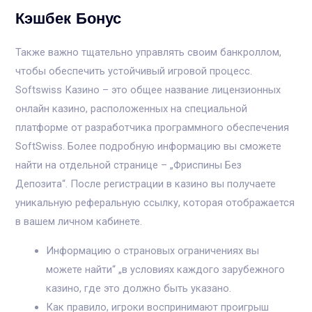
Кэшбек Бонус
Также важно тщательно управлять своим банкроллом,
чтобы обеспечить устойчивый игровой процесс.
Softswiss Казино – это общее название лицензионных
онлайн казино, расположенных на специальной
платформе от разработчика программного обеспечения
SoftSwiss. Более подробную информацию вы сможете
найти на отдельной странице – „Фриспины Без
Депозита“. После регистрации в казино вы получаете
уникальную реферальную ссылку, которая отображается
в вашем личном кабинете.
Информацию о страновых ограничениях вы
можете найти“ „в условиях каждого зарубежного
казино, где это должно быть указано.
Как правило, игроки воспринимают проигрыш