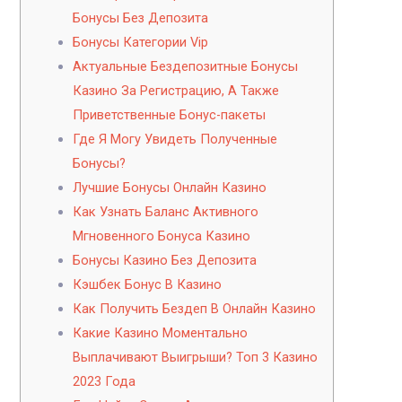
Бонусы Без Депозита
Бонусы Категории Vip
Актуальные Бездепозитные Бонусы
Казино За Регистрацию, А Также
Приветственные Бонус-пакеты
Где Я Могу Увидеть Полученные
Бонусы?
Лучшие Бонусы Онлайн Казино
Как Узнать Баланс Активного
Мгновенного Бонуса Казино
Бонусы Казино Без Депозита
Кэшбек Бонус В Казино
Как Получить Бездеп В Онлайн Казино
Какие Казино Моментально
Выплачивают Выигрыши? Топ 3 Казино
2023 Года