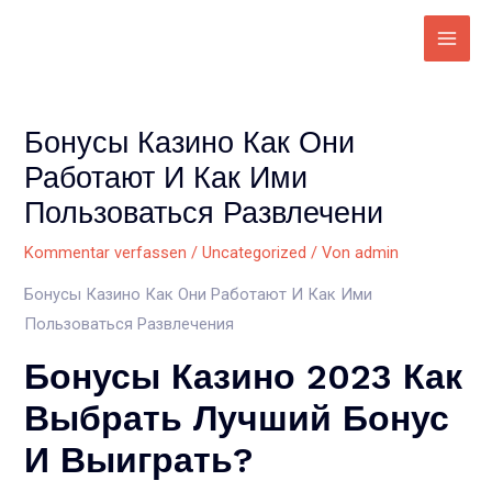
Zum
Inhalt
Main
springen
Men
Бонусы Казино Как Они
Работают И Как Ими
Пользоваться Развлечени
Kommentar verfassen
/
Uncategorized
/ Von
admin
Бонусы Казино Как Они Работают И Как Ими
Пользоваться Развлечения
Бонусы Казино 2023 Как
Выбрать Лучший Бонус
И Выиграть?