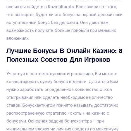
все их вы найдете в KazinoKaralis. Все зависит от того,
что вы ищете, будет ли это бонус на первый депозит или
вступительный бонус без депозита. Они дают вам
возможность получить больше прибыли при меньших
вложениях.
Лучшие Бонусы В Онлайн Казино: 8
Полезных Советов Для Игроков
Участвуя в соответствующих играх казино, Вы можете
конвертировать сумму бонуса в деньги. Для этого Вам
нужно заработать определенное количество очков
отыгрывания или сделать необходимое количество
ставок. Бонусхантингом принято называть достаточно
распространенную стратегию «охоты» на казино с
бонусами. Основная задача бонусхантера – при
минимальном вложении личных средств по максимуму