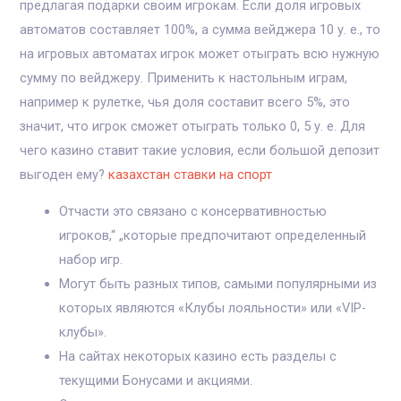
предлагая подарки своим игрокам. Если доля игровых
автоматов составляет 100%, а сумма вейджера 10 у. е., то
на игровых автоматах игрок может отыграть всю нужную
сумму по вейджеру. Применить к настольным играм,
например к рулетке, чья доля составит всего 5%, это
значит, что игрок сможет отыграть только 0, 5 у. е. Для
чего казино ставит такие условия, если большой депозит
выгоден ему?
казахстан ставки на спорт
Отчасти это связано с консервативностью
игроков,“ „которые предпочитают определенный
набор игр.
Могут быть разных типов, самыми популярными из
которых являются «Клубы лояльности» или «VIP-
клубы».
На сайтах некоторых казино есть разделы с
текущими Бонусами и акциями.