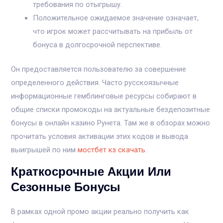
требования по отыгрышу.
Положительное ожидаемое значение означает,
что игрок может рассчитывать на прибыль от
бонуса в долгосрочной перспективе.
Он предоставляется пользователю за совершение
определенного действия. Часто русскоязычные
информационные гемблинговые ресурсы собирают в
общие списки промокоды на актуальные бездепозитные
бонусы в онлайн казино Рунета. Там же в обзорах можно
прочитать условия активации этих кодов и вывода
выигрышей по ним
мостбет кз скачать
.
Краткосрочные Акции Или
Сезонные Бонусы
В рамках одной промо акции реально получить как