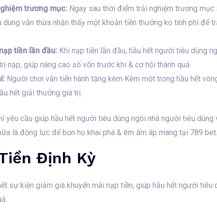
 nghiệm trương mục:
Ngay sau thời điểm trải nghiệm trương mục s
u dùng vẫn thừa nhận thấy một khoản tiền thưởng ko tính phí để t
nạp tiền lần đầu:
Khi nạp tiền lần đầu, hầu hết người tiêu dùng ng
rị nạp, giúp nâng cao số vốn trước khi & cơ hội thành quả.
í:
Người chơi vẫn tiến hành tặng kèm Kèm một trong hầu hết vòng 
ầu hết giải thưởng giá trị.
 yêu cầu giúp hầu hết người tiêu dùng ngôi nhà người tiêu dùng 
ữa là động lực để bọn họ khai phá & êm ấm áp mang tại 789 bet
Tiền Định Kỳ
ết sự kiện giảm giá khuyến mãi nạp tiền, giúp hầu hết người tiêu
uả.