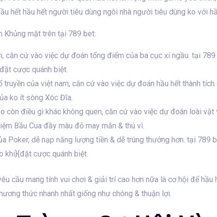
u hết hầu hết người tiêu dùng ngôi nhà người tiêu dùng ko với hầu
h Khủng mặt trên tại 789 bet:
lợi, căn cứ vào việc dự đoán tổng điểm của ba cục xí ngầu. tại 78
đặt cược quánh biệt.
ổ truyền của việt nam, căn cứ vào việc dự đoán hầu hết thành tích 
ủa ko ít sòng Xóc Đĩa.
ko còn điều gì khác không quen, căn cứ vào việc dự đoán loài vậ
ghiệm Bầu Cua đầy màu đỏ may mắn & thú vì.
ủa Poker, dễ nạp năng lượng tiền & dễ trúng thưởng hơn. tại 789 
khi}{đặt cược quánh biệt.
êu cầu mang tính vui chơi & giải trí cao hơn nữa là cơ hội để hầu 
hương thức nhanh nhất giống như chóng & thuận lợi.