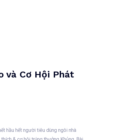
Kontaktaufnahme
0162-4140774
o và Cơ Hội Phát
ết hầu hết người tiêu dùng ngôi nhà
 thích & cơ hội trúng thưởng Khủng. Bài