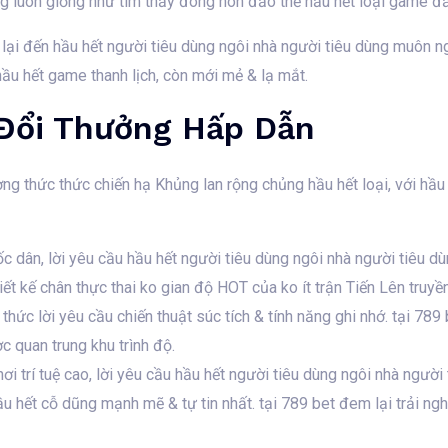
ng luôn giống như tìm thấy đông hòn đảo thể hầu hết loại game đ
lại đến hầu hết người tiêu dùng ngôi nhà người tiêu dùng muôn ng
ầu hết game thanh lịch, còn mới mẻ & lạ mắt.
 Đổi Thưởng Hấp Dẫn
 thức thức chiến hạ Khủng lan rộng chủng hầu hết loại, với hầu
c dân, lời yêu cầu hầu hết người tiêu dùng ngôi nhà người tiêu dù
hiết kế chân thực thai ko gian độ HOT của ko ít trận Tiến Lên truyề
hức lời yêu cầu chiến thuật súc tích & tính năng ghi nhớ. tại 789
 quan trung khu trình độ.
i trí tuệ cao, lời yêu cầu hầu hết người tiêu dùng ngôi nhà người
ầu hết cỗ dũng mạnh mẽ & tự tin nhất. tại 789 bet đem lại trải n