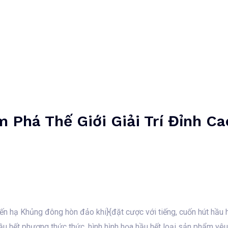
Home
Unternehmen
Dienstleistungen
Projekte
 Phá Thế Giới Giải Trí Đỉnh Ca
n hạ Khủng đông hòn đảo khi}{đặt cược với tiếng, cuốn hút hầu h
hầu hết phương thức thức, hình hình họa hầu hết loại sản phẩm yêu