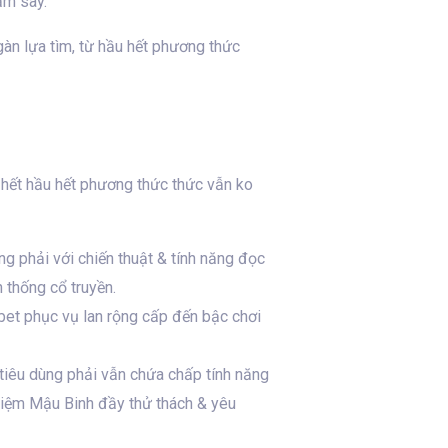
ắm say.
àn lựa tìm, từ hầu hết phương thức
 hết hầu hết phương thức thức vẫn ko
ng phải với chiến thuật & tính năng đọc
n thống cổ truyền.
 bet phục vụ lan rộng cấp đến bậc chơi
 tiêu dùng phải vẫn chứa chấp tính năng
ghiệm Mậu Binh đầy thử thách & yêu