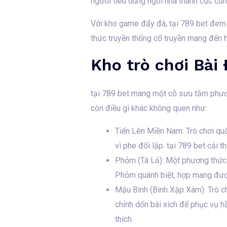
người tiêu dùng ngôi nhà thành cục cũ
Với kho game đẩy đà, tại 789 bet đem 
thức truyền thống cổ truyền mang đến h
Kho trò chơi Bài
tại 789 bet mang một cỗ sưu tầm phương
còn điều gì khác không quen như:
Tiến Lên Miền Nam: Trò chơi quố
vì phe đối lập. tại 789 bet cải t
Phỏm (Tá Lả): Một phương thức t
Phỏm quánh biệt, hợp mang được
Mậu Binh (Binh Xập Xám): Trò chơ
chỉnh dốn bài xích để phục vụ h
thích.