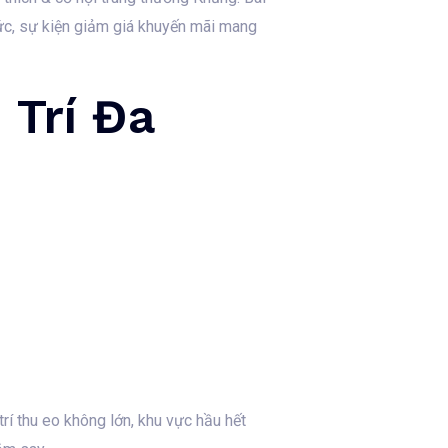
hức, sự kiện giảm giá khuyến mãi mang
 Trí Đa
rí thu eo không lớn, khu vực hầu hết