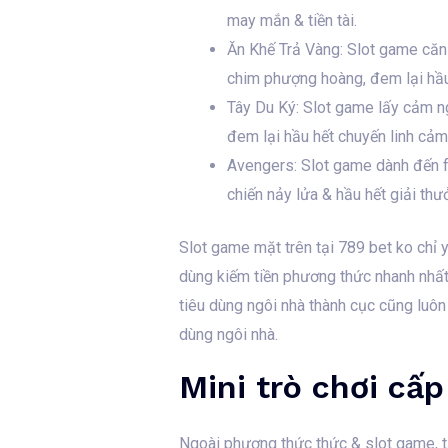
may mắn & tiền tài.
Ăn Khế Trả Vàng: Slot game căn 
chim phượng hoàng, đem lại hầu h
Tây Du Ký: Slot game lấy cảm n
đem lại hầu hết chuyến linh cảm 
Avengers: Slot game dành đến fa
chiến nảy lửa & hầu hết giải thư
Slot game mặt trên tại 789 bet ko chỉ y
dùng kiếm tiền phương thức nhanh nhất
tiêu dùng ngôi nhà thành cục cũng luô
dùng ngôi nhà.
Mini trò chơi cấ
Ngoài phương thức thức & slot game, tạ