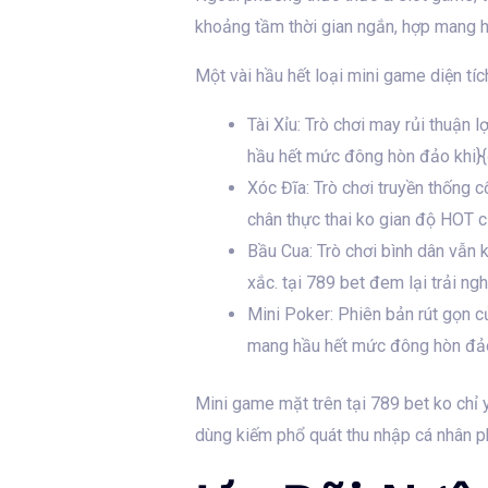
khoảng tầm thời gian ngắn, hợp mang hầ
Một vài hầu hết loại mini game diện tíc
Tài Xỉu: Trò chơi may rủi thuận 
hầu hết mức đông hòn đảo khi}{
Xóc Đĩa: Trò chơi truyền thống c
chân thực thai ko gian độ HOT c
Bầu Cua: Trò chơi bình dân vẫn 
xắc. tại 789 bet đem lại trải n
Mini Poker: Phiên bản rút gọn c
mang hầu hết mức đông hòn đảo 
Mini game mặt trên tại 789 bet ko chỉ y
dùng kiếm phổ quát thu nhập cá nhân p