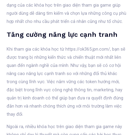
dạng của các khóa học trên giao diện tham gia game giúp
người dùng dễ dàng tìm kiếm và chọn lựa những công cụ phù
hợp nhất cho nhu cầu phát triển cá nhân cũng như tổ chức.
Tăng cường năng lực cạnh tranh
Khi tham gia các khóa học từ https://ok365.jpn.com/, bạn sẽ
được trang bị những kiến thức và chiến thuật mới nhất liên
quan đến ngành nghề của mình. Như vậy, bạn sẽ có cơ hội
nâng cao năng lực cạnh tranh so với những đối thủ khác
trong cùng lĩnh vực. Việc nắm vững các token hướng mới,
đặc biệt trong lĩnh vực công nghệ thông tin, marketing, hay
quản trị kinh doanh có thể giúp bạn đưa ra quyết định đúng
đắn hơn và nhanh chóng thích ứng với môi trường làm việc
thay đổi.
Ngoài ra, nhiều khóa học trên giao diện tham gia game này
không chỉ dạy lý thuyết mà còn cung cấp các bài học thực