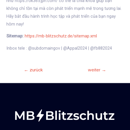
như https://ok365.jpn.com/ có thể là chìa khóa giúp bạn
không chỉ tồn tại mà còn phát triển mạnh mẽ trong tương lai.
Hãy bắt đầu hành trình học tập và phát triển của bạn ngay
hôm nay!
Sitemap:
https://mb-blitzschutz.de/sitemap.xml
Inbox tele : @subdomaingov | @Appal2024 | @fb882024
Beitrags-
←
zurück
weiter
→
Navigation