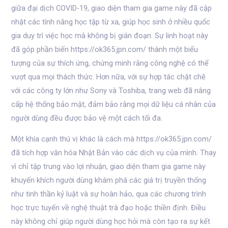
giữa đại dịch COVID-19, giao diện tham gia game này đã cập
nhật các tính năng học tập từ xa, giúp học sinh ở nhiều quốc
gia duy trì việc học mà không bị gián đoạn. Sự linh hoạt này
đã góp phần biến https://ok365.jpn.com/ thành một biểu
tượng của sự thích ứng, chứng minh rằng công nghệ có thể
vượt qua mọi thách thức. Hơn nữa, với sự hợp tác chặt chẽ
với các công ty lớn như Sony và Toshiba, trang web đã nâng
cấp hệ thống bảo mật, đảm bảo rằng mọi dữ liệu cá nhân của
người dùng đều được bảo vệ một cách tối đa.
Một khía cạnh thú vị khác là cách mà https://ok365.jpn.com/
đã tích hợp văn hóa Nhật Bản vào các dịch vụ của mình. Thay
vì chỉ tập trung vào lợi nhuận, giao diện tham gia game này
khuyến khích người dùng khám phá các giá trị truyền thống
như tinh thần kỷ luật và sự hoàn hảo, qua các chương trình
học trực tuyến về nghệ thuật trà đạo hoặc thiền định. Điều
này không chỉ giúp người dùng học hỏi mà còn tạo ra sự kết