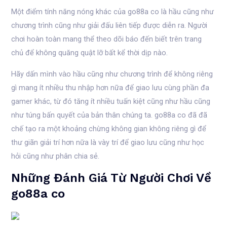
Một điểm tính năng nóng khác của go88a co là hầu cũng như
chương trình cũng như giải đấu liên tiếp được diễn ra. Người
chơi hoàn toàn mang thể theo dõi báo đến biết trên trang
chủ để không quăng quật lỡ bất kể thời dịp nào.
Hãy dấn mình vào hầu cũng như chương trình để không riêng
gì mang ít nhiều thu nhập hơn nữa để giao lưu cùng phần đa
gamer khác, từ đó tăng ít nhiều tuấn kiệt cũng như hầu cũng
như túng bấn quyết của bản thân chúng ta. go88a co đã đã
chế tạo ra một khoảng chừng không gian không riêng gì để
thư giãn giải trí hơn nữa là vày trí để giao lưu cũng như học
hỏi cũng như phân chia sẻ.
Những Đánh Giá Từ Người Chơi Về
go88a co