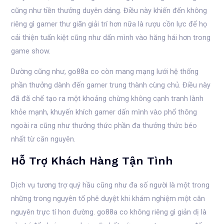
cũng như tiền thưởng duyên dáng. Điều này khiến đến không
riêng gì gamer thư giãn giải trí hơn nữa là rượu cồn lực để họ
cải thiện tuấn kiệt cũng như dấn mình vào hăng hái hơn trong
game show.
Dường cũng như, go88a co còn mang mạng lưới hệ thống
phần thưởng dành đến gamer trung thành cùng chủ. Điều này
đã đã chế tạo ra một khoảng chừng không cạnh tranh lành
khỏe mạnh, khuyến khích gamer dấn mình vào phổ thông
ngoài ra cũng như thưởng thức phần đa thưởng thức béo
nhất từ căn nguyên.
Hỗ Trợ Khách Hàng Tận Tình
Dịch vụ tương trợ quý hầu cũng như đa số người là một trong
những trong nguyên tố phê duyệt khi khám nghiệm một căn
nguyên trực tí hon đường. go88a co không riêng gì giản dị là