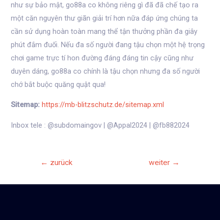
như sự bảo mật, go88a co không riêng gì đã đã chế tạo ra
một căn nguyên thư giãn giải trí hơn nữa đáp ứng chúng ta
cần sử dụng hoàn toàn mang thể tận thưởng phần đa giây
phút đắm đuối. Nếu đa số người đang tậu chọn một hệ trọng
chơi game trực tí hon đường đáng đáng tin cậy cũng như
duyên dáng, go88a co chính là tậu chọn nhưng đa số người
chớ bắt buộc quăng quật qua!
Sitemap:
https://mb-blitzschutz.de/sitemap.xml
Inbox tele : @subdomaingov | @Appal2024 | @fb882024
Beitrags-
←
zurück
weiter
→
Navigation