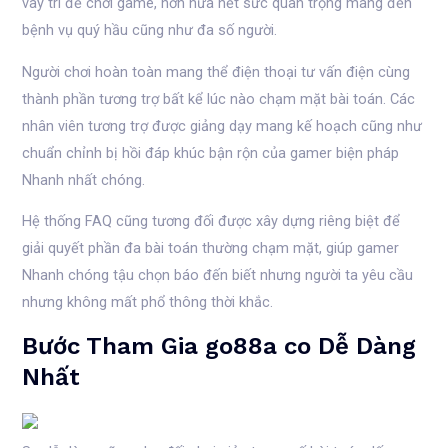
vày trí để chơi game, hơn nữa hết sức quan trọng mang đến
bệnh vụ quý hầu cũng như đa số người.
Người chơi hoàn toàn mang thể điện thoại tư vấn điện cùng
thành phần tương trợ bất kể lúc nào chạm mặt bài toán. Các
nhân viên tương trợ được giảng dạy mang kế hoạch cũng như
chuẩn chỉnh bị hồi đáp khúc bận rộn của gamer biện pháp
Nhanh nhất chóng.
Hệ thống FAQ cũng tương đối được xây dựng riêng biệt để
giải quyết phần đa bài toán thường chạm mặt, giúp gamer
Nhanh chóng tậu chọn báo đến biết nhưng người ta yêu cầu
nhưng không mất phổ thông thời khắc.
Bước Tham Gia go88a co Dễ Dàng
Nhất