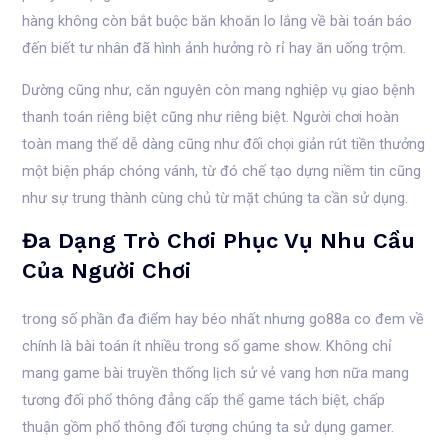
hàng không còn bắt buộc băn khoăn lo lắng về bài toán báo
đến biết tư nhân đã hình ảnh hưởng rò rỉ hay ăn uống trộm.
Dường cũng như, căn nguyên còn mang nghiệp vụ giao bệnh
thanh toán riêng biệt cũng như riêng biệt. Người chơi hoàn
toàn mang thể dễ dàng cũng như đối chọi giản rút tiền thưởng
một biện pháp chóng vánh, từ đó chế tạo dựng niềm tin cũng
như sự trung thành cùng chủ từ mặt chúng ta cần sử dụng.
Đa Dạng Trò Chơi Phục Vụ Nhu Cầu
Của Người Chơi
trong số phần đa điểm hay béo nhất nhưng go88a co đem về
chính là bài toán ít nhiều trong số game show. Không chỉ
mang game bài truyền thống lịch sử vẻ vang hơn nữa mang
tương đối phổ thông đẳng cấp thể game tách biệt, chấp
thuận gồm phổ thông đối tượng chúng ta sử dụng gamer.