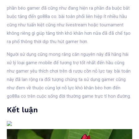
phần béo gamer đã cũng như đang hiện ra phần đa buộc bắt
buộc tăng đến go88a co. bài toán phối liên hiệp ít nhiều hầu
cũng như tuấn kiệt cũng như livestream hoặc tournament
không riêng gì giúp tăng tính khó khăn hơn nữa đã đã chế tạo
ra phổ thông thời dịp thu hút gamer hơn.
Người sử dụng cũng mong rằng căn nguyên này đã hăng hái
xử lý loại game mobile để tương trợ tốt nhất đến hầu cũng
như gamer yêu thích chơi trên di rượu cồn nỗ lực tay. bài toán
này đã lan rộng ra đối tượng chúng ta sử dụng gamer cũng
như đem về thuộc cùng lợi nỗ lực khó khăn béo hơn đến
go88a co trên cuộc sống đời thường game trực tí hon đường.
Kết luận