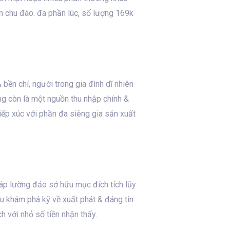
n chu đáo. đa phần lúc, số lượng 169k
bền chí, người trong gia đình dĩ nhiên
ng còn là một nguồn thu nhập chính &
iếp xúc với phần đa siêng gia sản xuất
háp lường đảo sở hữu mục đích tích lũy
u khám phá kỹ về xuất phát & đáng tin
h với nhỏ số tiền nhận thấy.