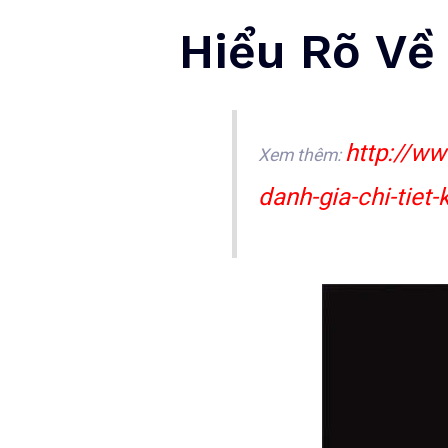
Hiểu Rõ Về
http://ww
Xem thêm:
danh-gia-chi-tiet