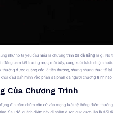
 cũng như nó ta yêu cầu hiểu ra chương trình
xs dà nẵng
là gì. Nó 
 đăng cam kết trương mục, mời bầy, xong xuôi trách nhiệm hoặc d
9k thường được quảng cáo là tiền thưởng, nhưng nhưng thực tế lại
 khởi đầu dấn mình vào phần đa phần đa người chương trình nào
g Của Chương Trình
 đụng địa cầm chũm căn cứ vào mạng lưới hệ thống điểm thưởng
iao. Sau đó, quánh điểm này dĩ nhiên được quy vươn lên là đổi t