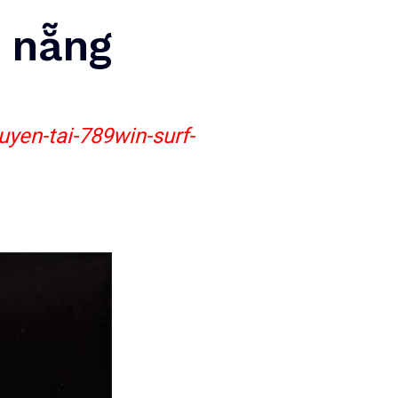
à nẵng
yen-tai-789win-surf-