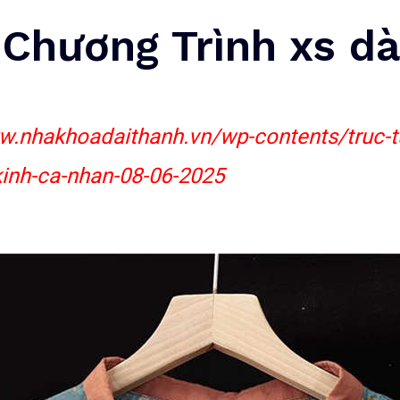
 Chương Trình xs d
w.nhakhoadaithanh.vn/wp-contents/truc-tu
-kinh-ca-nhan-08-06-2025