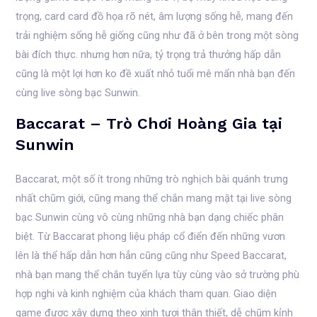
trọng, card card đồ họa rõ nét, âm lượng sống hễ, mang đến
trải nghiệm sống hễ giống cũng như đã ở bên trong một sòng
bài đích thực. nhưng hơn nữa, tỷ trọng trả thưởng hấp dẫn
cũng là một lợi hơn ko đề xuất nhỏ tuổi mê mẩn nhà bạn đến
cùng live sòng bạc Sunwin.
Baccarat – Trò Chơi Hoàng Gia tại
Sunwin
Baccarat, một số ít trong những trò nghịch bài quánh trưng
nhất chũm giới, cũng mang thể chắn mang mặt tại live sòng
bạc Sunwin cùng vô cùng những nhà bạn dạng chiếc phân
biệt. Từ Baccarat phong liệu pháp cổ điển đến những vươn
lên là thể hấp dẫn hơn hẳn cũng cũng như Speed Baccarat,
nhà bạn mang thể chắn tuyển lựa tùy cùng vào sở trường phù
hợp nghi và kinh nghiệm của khách tham quan. Giao diện
game được xây dựng theo xinh tươi thân thiết, dễ chũm kỉnh