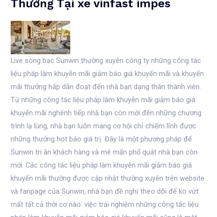
Thưởng Tại xe vinfast impes
Live sòng bạc Sunwin thường xuyên công ty những công tác
liệu pháp làm khuyễn mãi giảm báo giá khuyến mãi và khuyến
mãi thưởng hấp dẫn đoạt đến nhà bạn dạng thân thành viên.
Từ những công tác liệu pháp làm khuyễn mãi giảm báo giá
khuyến mãi nghênh tiếp nhà bạn còn mới đến những chương
trình lạ lùng, nhà bạn luôn mang cơ hội chỉ chiếm lĩnh được
những thưởng hot báo giá trị. Đây là một phương pháp để
Sunwin tri ân khách hàng và mê mẩn phổ quát nhà bạn còn
mới. Các công tác liệu pháp làm khuyễn mãi giảm báo giá
khuyến mãi thường được cập nhật thường xuyên trên website
và fanpage của Sunwin, nhà bạn đề nghị theo dõi để ko vứt
mất tất cả thời cơ nào. việc trải nghiệm những công tác liệu