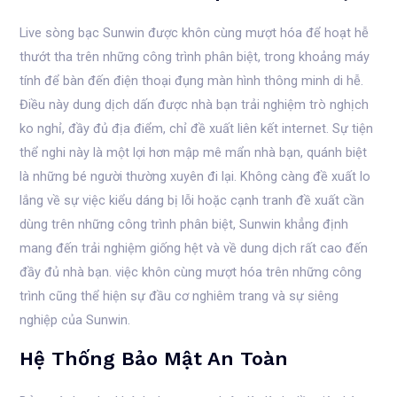
Live sòng bạc Sunwin được khôn cùng mượt hóa để hoạt hễ
thướt tha trên những công trình phân biệt, trong khoảng máy
tính để bàn đến điện thoại đụng màn hình thông minh di hễ.
Điều này dung dịch dấn được nhà bạn trải nghiệm trò nghịch
ko nghỉ, đầy đủ địa điểm, chỉ đề xuất liên kết internet. Sự tiện
thể nghi này là một lợi hơn mập mê mẩn nhà bạn, quánh biệt
là những bé người thường xuyên đi lại. Không càng đề xuất lo
lắng về sự việc kiểu dáng bị lỗi hoặc cạnh tranh đề xuất cần
dùng trên những công trình phân biệt, Sunwin khẳng định
mang đến trải nghiệm giống hệt và về dung dịch rất cao đến
đầy đủ nhà bạn. việc khôn cùng mượt hóa trên những công
trình cũng thể hiện sự đầu cơ nghiêm trang và sự siêng
nghiệp của Sunwin.
Hệ Thống Bảo Mật An Toàn