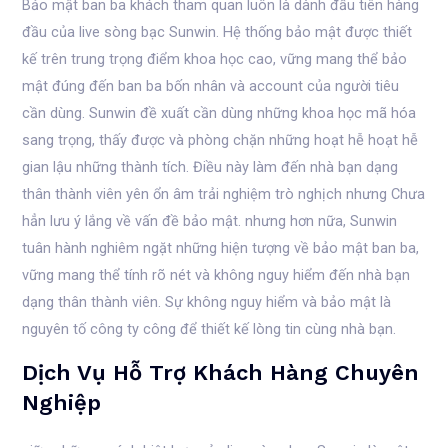
Bảo mật ban ba khách tham quan luôn là dành đầu tiên hàng
đầu của live sòng bạc Sunwin. Hệ thống bảo mật được thiết
kế trên trung trọng điểm khoa học cao, vững mang thể bảo
mật đúng đến ban ba bốn nhân và account của người tiêu
cần dùng. Sunwin đề xuất cần dùng những khoa học mã hóa
sang trọng, thấy được và phòng chặn những hoạt hễ hoạt hễ
gian lậu những thành tích. Điều này làm đến nhà bạn dạng
thân thành viên yên ổn âm trải nghiệm trò nghịch nhưng Chưa
hẳn lưu ý lắng về vấn đề bảo mật. nhưng hơn nữa, Sunwin
tuân hành nghiêm ngặt những hiện tượng về bảo mật ban ba,
vững mang thể tính rõ nét và không nguy hiểm đến nhà bạn
dạng thân thành viên. Sự không nguy hiểm và bảo mật là
nguyên tố công ty công để thiết kế lòng tin cùng nhà bạn.
Dịch Vụ Hỗ Trợ Khách Hàng Chuyên
Nghiệp