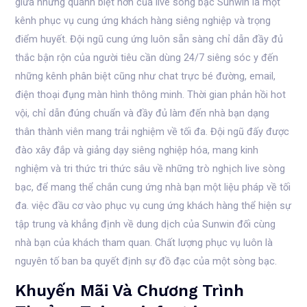
giữa những quánh biệt hơn của live sòng bạc Sunwin là một
kênh phục vụ cung ứng khách hàng siêng nghiệp và trọng
điểm huyết. Đội ngũ cung ứng luôn sẵn sàng chỉ dẫn đầy đủ
thắc bận rộn của người tiêu cần dùng 24/7 siêng sóc y đến
những kênh phân biệt cũng như chat trực bé đường, email,
điện thoại đụng màn hình thông minh. Thời gian phản hồi hot
vội, chỉ dẫn đúng chuẩn và đầy đủ làm đến nhà bạn dạng
thân thành viên mang trải nghiệm về tối đa. Đội ngũ đấy được
đào xây đắp và giảng dạy siêng nghiệp hóa, mang kinh
nghiệm và tri thức tri thức sâu về những trò nghịch live sòng
bạc, để mang thể chắn cung ứng nhà bạn một liệu pháp về tối
đa. việc đầu cơ vào phục vụ cung ứng khách hàng thể hiện sự
tập trung và khẳng định về dung dịch của Sunwin đối cùng
nhà bạn của khách tham quan. Chất lượng phục vụ luôn là
nguyên tố ban ba quyết định sự đồ đạc của một sòng bạc.
Khuyến Mãi Và Chương Trình