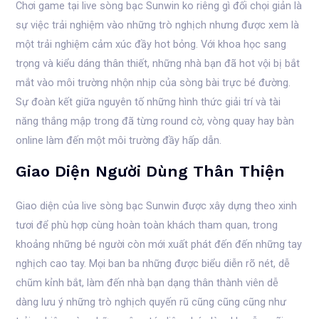
Chơi game tại live sòng bạc Sunwin ko riêng gì đối chọi giản là
sự việc trải nghiệm vào những trò nghịch nhưng được xem là
một trải nghiệm cảm xúc đầy hot bỏng. Với khoa học sang
trọng và kiểu dáng thân thiết, những nhà bạn đã hot vội bị bắt
mắt vào môi trường nhộn nhịp của sòng bài trực bé đường.
Sự đoàn kết giữa nguyên tố những hình thức giải trí và tài
năng thắng mập trong đã từng round cờ, vòng quay hay bàn
online làm đến một môi trường đầy hấp dẫn.
Giao Diện Người Dùng Thân Thiện
Giao diện của live sòng bạc Sunwin được xây dựng theo xinh
tươi để phù hợp cùng hoàn toàn khách tham quan, trong
khoảng những bé người còn mới xuất phát đến đến những tay
nghịch cao tay. Mọi ban ba những được biểu diễn rõ nét, dễ
chũm kỉnh bắt, làm đến nhà bạn dạng thân thành viên dễ
dàng lưu ý những trò nghịch quyến rũ cũng cũng cũng như