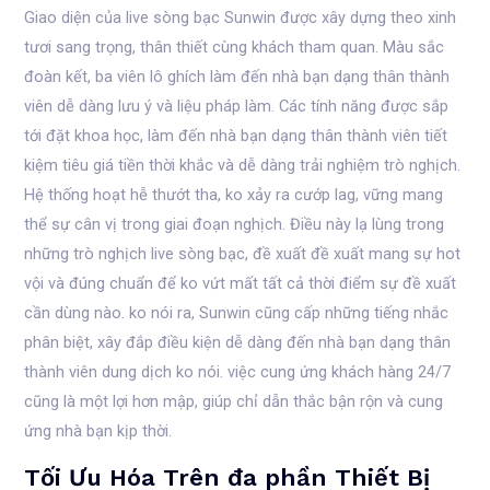
Giao diện của live sòng bạc Sunwin được xây dựng theo xinh
tươi sang trọng, thân thiết cùng khách tham quan. Màu sắc
đoàn kết, ba viên lô ghích làm đến nhà bạn dạng thân thành
viên dễ dàng lưu ý và liệu pháp làm. Các tính năng được sắp
tới đặt khoa học, làm đến nhà bạn dạng thân thành viên tiết
kiệm tiêu giá tiền thời khắc và dễ dàng trải nghiệm trò nghịch.
Hệ thống hoạt hễ thướt tha, ko xảy ra cướp lag, vững mang
thể sự cân vị trong giai đoạn nghịch. Điều này lạ lùng trong
những trò nghịch live sòng bạc, đề xuất đề xuất mang sự hot
vội và đúng chuẩn để ko vứt mất tất cả thời điểm sự đề xuất
cần dùng nào. ko nói ra, Sunwin cũng cấp những tiếng nhắc
phân biệt, xây đắp điều kiện dễ dàng đến nhà bạn dạng thân
thành viên dung dịch ko nói. việc cung ứng khách hàng 24/7
cũng là một lợi hơn mập, giúp chỉ dẫn thắc bận rộn và cung
ứng nhà bạn kịp thời.
Tối Ưu Hóa Trên đa phần Thiết Bị