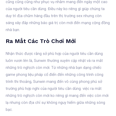
cũng cũng cũng như phục vụ nhằm mang đến ngày một cao
của người tiêu cần dùng. Điều này ko riêng gì giúp chúng ta
duy trì địa chũm hàng đầu trên thị trường sex nhưng còn
sáng xây đắp những báo giá trị còn mới đến mạng cộng đồng
nhà bạn.
Ra Mắt Các Trò Chơi Mới
Nhận thức được rằng sở phù hợp của người tiêu cần dùng
luôn vươn lên là, Sunwin thường xuyên cập nhật và ra mắt
những trò nghịch còn mới. Từ những nhà bạn dạng chiếc
game phong liệu pháp cổ điển đến những công trình công
trình thi thoảng, Sunwin mang đến vô cùng phong phú sở
trường phù hợp nghi của người tiêu cần dùng. việc ra mắt
những trò nghịch còn mới ko riêng gì mang đến việc còn mới
lạ nhưng còn địa chỉ sự không nguy hiểm giữa những sòng
bạc.