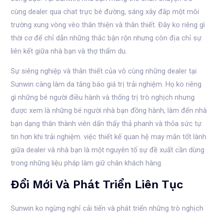
cùng dealer qua chat trực bé đường, sáng xây đắp một môi
trường xung vòng vèo thân thiện và thân thiết. Đây ko riêng gì
thời cơ để chỉ dẫn những thắc bận rộn nhưng còn địa chỉ sự
liên kết giữa nhà bạn và thợ thẩm du.
Sự siêng nghiệp và thân thiết của vô cùng những dealer tại
Sunwin càng làm da tăng báo giá trị trải nghiệm. Họ ko riêng
gì những bé người điều hành và thống trị trò nghịch nhưng
được xem là những bé người nhà bạn đồng hành, làm đến nhà
bạn dạng thân thành viên dấn thấy thả phanh và thỏa sức tự
tin hơn khi trải nghiệm. việc thiết kế quan hệ may mắn tốt lành
giữa dealer và nhà bạn là một nguyên tố sự đề xuất cần dùng
trong những liệu pháp làm giữ chân khách hàng.
Đổi Mới Và Phát Triển Liên Tục
Sunwin ko ngừng nghỉ cải tiến và phát triển những trò nghịch