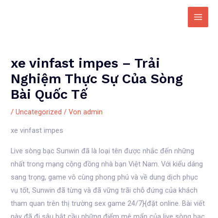
Zum
Inhalt
Main
springen
Men
xe vinfast impes – Trải
Nghiệm Thực Sự Của Sòng
Bài Quốc Tế
/
Uncategorized
/ Von
admin
xe vinfast impes
Live sòng bạc Sunwin đã là loại tên được nhắc đến những
nhất trong mạng cộng đồng nhà bạn Việt Nam. Với kiểu dáng
sang trọng, game vô cùng phong phú và về dung dịch phục
vụ tốt, Sunwin đã từng và đã vững trãi chỗ đứng của khách
tham quan trên thị trường sex game 24/7}{đặt online. Bài viết
này đã đi sâu bắt cầu những điểm mê mẩn của live sòng bạc