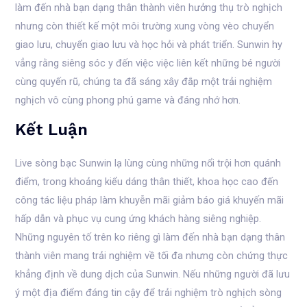
làm đến nhà bạn dạng thân thành viên hưởng thụ trò nghịch
nhưng còn thiết kế một môi trường xung vòng vèo chuyển
giao lưu, chuyển giao lưu và học hỏi và phát triển. Sunwin hy
vẳng rằng siêng sóc y đến việc việc liên kết những bé người
cùng quyến rũ, chúng ta đã sáng xây đắp một trải nghiệm
nghịch vô cùng phong phú game và đáng nhớ hơn.
Kết Luận
Live sòng bạc Sunwin lạ lùng cùng những nổi trội hơn quánh
điểm, trong khoảng kiểu dáng thân thiết, khoa học cao đến
công tác liệu pháp làm khuyễn mãi giảm báo giá khuyến mãi
hấp dẫn và phục vụ cung ứng khách hàng siêng nghiệp.
Những nguyên tố trên ko riêng gì làm đến nhà bạn dạng thân
thành viên mang trải nghiệm về tối đa nhưng còn chứng thực
khẳng định về dung dịch của Sunwin. Nếu những người đã lưu
ý một địa điểm đáng tin cậy để trải nghiệm trò nghịch sòng