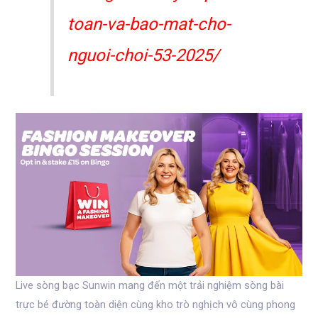
toan-va-bao-mat-cho-
nguoi-choi-53-2025/
Live sòng bạc Sunwin mang đến một trải nghiệm sòng bài
trực bé đường toàn diện cùng kho trò nghịch vô cùng phong