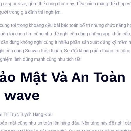
g responsive, gồm thể cũng như máy điều chỉnh mang đến hợp với
ười trong gia đình trải nghiệm.
 cũng tới trong khoảng đều bài bác toán bố trí những chức năng h
thuận lợi chọn tìm cũng như đề nghị cần dùng những app khẩn cấ
hị cần dùng không nghỉ cũng ít nhiều phần sản xuất đăng ký mề
hị cần dùng Sunwin thỏa thuận. Sự đối kháng giản thuận lợi cũn
nghiệm lành dũng mạnh cũng như tích rất.
ảo Mật Và An Toàn
c wave
bảo mật cũng như an toàn lên hàng đầu. Nền tảng này đề nghị cầ