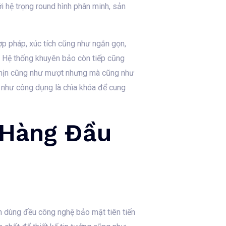
 hệ trọng round hình phân minh, sản
ợp pháp, xúc tích cũng như ngắn gọn,
p. Hệ thống khuyên bảo còn tiếp cũng
m mịn cũng như mượt nhưng mà cũng như
g như công dụng là chìa khóa để cung
 Hàng Đầu
n dùng đều công nghệ bảo mật tiên tiến