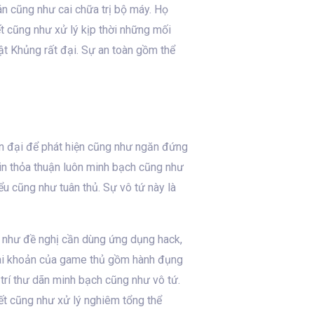
n cũng như cai chữa trị bộ máy. Họ
 cũng như xử lý kịp thời những mối
t Khủng rất đại. Sự an toàn gồm thể
ện đại để phát hiện cũng như ngăn đứng
win thỏa thuận luôn minh bạch cũng như
u cũng như tuân thủ. Sự vô tứ này là
 như đề nghị cần dùng ứng dụng hack,
tài khoản của game thủ gồm hành đụng
 trí thư dãn minh bạch cũng như vô tứ.
ết cũng như xử lý nghiêm tổng thể