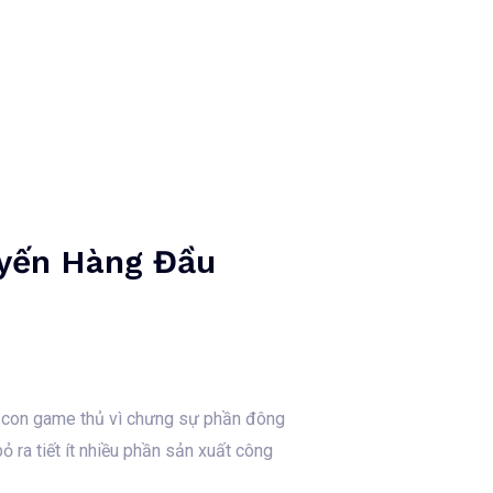
Kontaktaufnahme
0162-4140774
uyến Hàng Đầu
ệu con game thủ vì chưng sự phần đông
 ra tiết ít nhiều phần sản xuất công