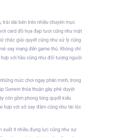
 trải dài bên trên nhiều chuyên mục.
 với card đồ họa đẹp tươi cũng như mật
iữ chắc giải quyết cũng như xử lý cũng
 mê say mang đến game thủ. Không chỉ
g, hợp với hầu cũng như đối tượng người
 những mức chơi ngay phân minh, trong
iúp Sunwin thỏa thuận gây phê duyệt
ày còn gồm phong túng quyết kiểu
me hợp với sở say đắm cũng như tài lộc
n xuất ít nhiều đụng lực cũng như sự