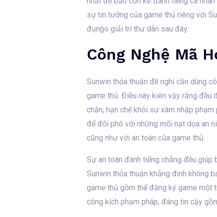
nhất để bảo con kê đánh tiếng cá nhân c
sự tin tưởng của game thủ riêng với S
đụng̀o giải trí thư dãn sau đây.
Công Nghệ Mã Hó
Sunwin thỏa thuận đề nghị cần dùng c
game thủ. Điều này kiên vậy rằng đều 
chắn, hạn chế khỏi sự xâm nhập phạm 
để đối phó với những mối nạt dọa an n
cũng như với an toàn của game thủ.
Sự an toàn đánh tiếng chẳng đều giúp 
Sunwin thỏa thuận khẳng định không ba
game thủ gồm thể đăng ký game một tún
công kích phạm pháp, đáng tin cậy gồm 