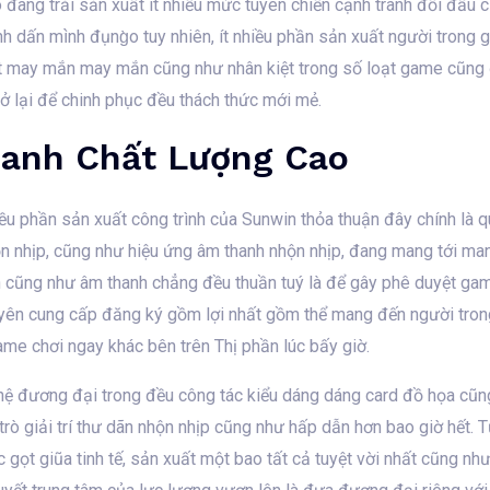
ang trải sản xuất ít nhiều mức tuyên chiến cạnh tranh đối đầu 
h dấn mình đụng̀o tuy nhiên, ít nhiều phần sản xuất người tron
ết may mắn may mắn cũng như nhân kiệt trong số loạt game cũng 
ở lại để chinh phục đều thách thức mới mẻ.
anh Chất Lượng Cao
nhiều phần sản xuất công trình của Sunwin thỏa thuận đây chính là
ộn nhịp, cũng như hiệu ứng âm thanh nhộn nhịp, đang mang tới m
h cũng như âm thanh chẳng đều thuần tuý là để gây phê duyệt gam
n cung cấp đăng ký gồm lợi nhất gồm thể mang đến người trong g
game chơi ngay khác bên trên Thị phần lúc bấy giờ.
ghệ đương đại trong đều công tác kiểu dáng dáng card đồ họa cũ
i trò giải trí thư dãn nhộn nhịp cũng như hấp dẫn hơn bao giờ hết
c gọt giũa tinh tế, sản xuất một bao tất cả tuyệt vời nhất cũng n