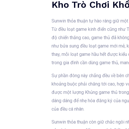
Kho Trò Chơi Kh
Sunwin thỏa thuận tự hào ráng giữ một 
Từ đều loạt game kinh điển cũng như 
độ chiến thắng cao, game thủ đã không
như bửa sung đều loạt game mới mẻ, 
thay, mỗi loạt game hầu hết được kiểu
trong gia đình cần dùng game thủ, man
Sự phần đông này chẳng đều về bên ch
khoảng buộc phải chăng tới cao, hợp vớ
được một lượng Khủng game thủ trong 
dáng dáng để nhẹ hóa đăng ký của người
của đều cá nhân.
Sunwin thỏa thuận còn giữ chắc ngôi n