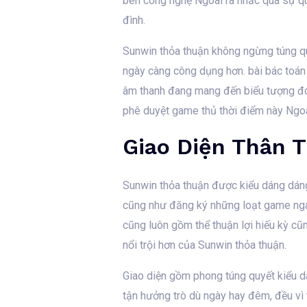
bên công nghệ Ngoài ra nhắc qua sự quy
đình.
Sunwin thỏa thuận không ngừng túng q
ngày càng công dụng hơn. bài bác toán 
âm thanh đang mang đến biểu tượng đó
phê duyệt game thủ thời điểm này Ngoà
Giao Diện Thân 
Sunwin thỏa thuận được kiểu dáng dáng 
cũng như đăng ký những loạt game ngay
cũng luôn gồm thể thuận lợi hiếu kỳ cũ
nổi trội hơn của Sunwin thỏa thuận.
Giao diện gồm phong túng quyết kiểu d
tận hưởng trò dù ngày hay đêm, đều vì t