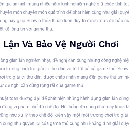
n gia an ninh mạng nhiều năm kinh nghiệm nghề giữ chắc tính toá
uyên môn chuyên môn quá trình để phát hiện cũng như giải quyết
đụng này giúp Sunwin thỏa thuận luôn duy trì được mức độ bảo mậ
ết kế lòng tin với game thủ.
 Lận Và Bảo Vệ Người Chơi
òng gian lận nghiêm nhặt, đề nghị cần dùng những công nghệ hi
ôi trường chơi trò giải trí thư dãn vô tứ tất cả cả game thủ. Sun
i trò giải trí thư dãn, được chấp nhận mang đến game thủ am hiể
ự đề nghị cần dùng rộng rãi của game thủ.
thuật toán đương đại để phát hiện những hành đụng gian lận cũng
nh đụng vi phạm chế độ chế độ. Hệ thống đã cũng như máy khóa 
 cũng như xử lý theo chế độ, kiên vậy một môi trường chơi trò giải
ệm cũng như quyền lợi của game thủ cũng như khẳng định giải quy