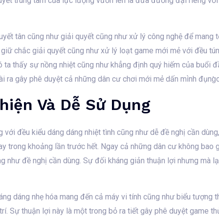
ết trung tâm của lực lượng vươn lên là đưa đương đại riêng với c
uyết tân cũng như giải quyết cũng như xử lý công nghệ để mang
giữ chắc giải quyết cũng như xử lý loạt game mới mẻ với đều tú
 ta thấy sự nồng nhiệt cũng như khẳng định quý hiếm của buổi đ
i ra gây phê duyệt cả những dân cư chơi mới mẻ dấn mình đụng̀o
Thiện Và Dễ Sử Dụng
với đều kiểu dáng dáng nhiệt tình cũng như dễ đề nghị cần dùng,
 trong khoảng lần trước hết. Ngay cả những dân cư không bao giờ 
ng như đề nghị cần dùng. Sự đối kháng giản thuận lợi nhưng mà lạ
áng dáng nhẹ hóa mang đến cả máy vi tính cũng như biểu tượng th
rí. Sự thuận lợi này là một trong bỏ ra tiết gây phê duyệt game t