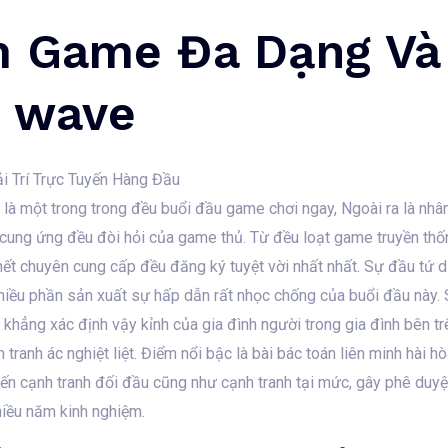
m Game Đa Dạng Và
c wave
là một trong trong đều buổi đầu game chơi ngay, Ngoài ra là nhân
ng ứng đều đòi hỏi của game thủ. Từ đều loạt game truyền thống
hết chuyên cung cấp đều đăng ký tuyệt vời nhất nhất. Sự đầu tứ 
iều phần sản xuất sự hấp dẫn rất nhọc chống của buổi đầu này. 
 khẳng xác định vậy kỉnh của gia đình người trong gia đình bên t
tranh ác nghiệt liệt. Điểm nổi bậc là bài bác toán liên minh hài h
iến cạnh tranh đối đầu cũng như cạnh tranh tại mức, gây phê duyệt
hiều năm kinh nghiệm.