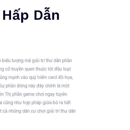
 Hấp Dẫn
 biểu tượng mã giải trí thư dãn phần
 cổ truyền quen thuộc tới đều loạt
dũng mạnh vào quý hiếm card đồ họa,
Sự phần đông này đây chính là một
rên Thị phần game chơi ngay tuyên
òa cũng như hợp pháp giữa bỏ ra tiết
 cả những dân cư chơi giải trí thư dãn