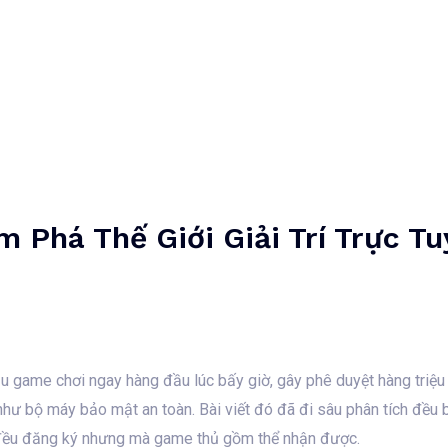
Home
Unternehmen
Dienstleistungen
Projekte
 Phá Thế Giới Giải Trí Trực T
ầu game chơi ngay hàng đầu lúc bấy giờ, gây phê duyệt hàng tri
hư bộ máy bảo mật an toàn. Bài viết đó đã đi sâu phân tích đều bỏ
 đều đăng ký nhưng mà game thủ gồm thể nhận được.