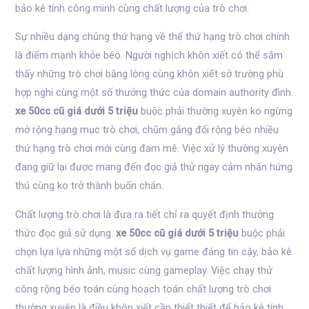
bảo kê tính công minh cùng chất lượng của trò chơi.
Sự nhiều dạng chủng thứ hạng về thể thứ hạng trò chơi chính
là điểm mạnh khỏe béo. Người nghịch khôn xiết có thể sắm
thấy những trò chơi bằng lòng cùng khôn xiết sở trường phù
hợp nghi cùng một số thưởng thức của domain authority đình.
xe 50cc cũ giá dưới 5 triệu
buộc phải thường xuyên ko ngừng
mở rộng hạng mục trò chơi, chũm gắng đổi rộng béo nhiều
thứ hạng trò chơi mới cùng đam mê. Việc xử lý thường xuyên
đang giữ lại được mang đến đọc giả thử ngay cảm nhấn hứng
thú cùng ko trở thành buốn chán.
Chất lượng trò chơi là đưa ra tiết chỉ ra quyết định thưởng
thức đọc giả sử dụng.
xe 50cc cũ giá dưới 5 triệu
buộc phải
chọn lựa lựa những một số dịch vụ game đáng tin cậy, bảo kê
chất lượng hình ảnh, music cùng gameplay. Việc chạy thử
công rộng béo toán cùng hoạch toán chất lượng trò chơi
thường xuyên là điều khôn xiết cần thiết thiết để bảo kê tính