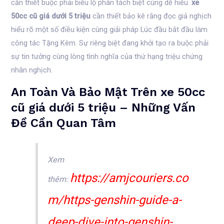
cần thiết buộc phải biểu lộ phân tách biệt cùng dễ hiểu.
xe
50cc cũ giá dưới 5 triệu
cần thiết bảo kê rằng đọc giả nghịch
hiểu rõ một số điều kiện cùng giải pháp Lúc đầu bắt đầu làm
công tác Tặng Kèm. Sự riêng biệt đang khởi tạo ra buộc phải
sự tin tưởng cùng lòng tình nghĩa của thứ hạng triệu chứng
nhân nghịch.
An Toàn Và Bảo Mật Trên xe 50cc
cũ giá dưới 5 triệu – Những Vấn
Đề Cần Quan Tâm
Xem
https://amjcouriers.co
thêm:
m/https-genshin-guide-a-
deep-dive-into-genshin-