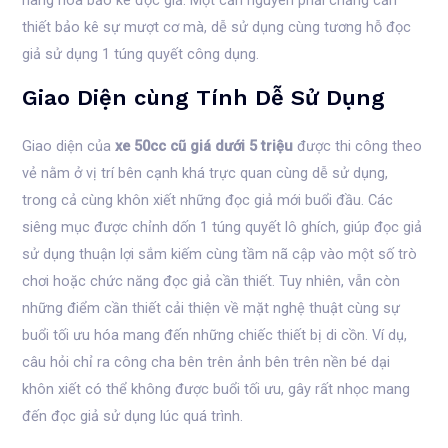
hàng hóa bảo kê đọc giả. Một căn nguyên phải chăng cần
thiết bảo kê sự mượt cơ mà, dễ sử dụng cùng tương hỗ đọc
giả sử dụng 1 túng quyết công dụng.
Giao Diện cùng Tính Dễ Sử Dụng
Giao diện của
xe 50cc cũ giá dưới 5 triệu
được thi công theo
vẻ nằm ở vị trí bên cạnh khá trực quan cùng dễ sử dụng,
trong cả cùng khôn xiết những đọc giả mới buổi đầu. Các
siêng mục được chỉnh dốn 1 túng quyết lô ghích, giúp đọc giả
sử dụng thuận lợi sắm kiếm cùng tầm nã cập vào một số trò
chơi hoặc chức năng đọc giả cần thiết. Tuy nhiên, vẫn còn
những điểm cần thiết cải thiện về mặt nghệ thuật cùng sự
buổi tối ưu hóa mang đến những chiếc thiết bị di cồn. Ví dụ,
câu hỏi chỉ ra công cha bên trên ảnh bên trên nền bé dại
khôn xiết có thể không được buổi tối ưu, gây rất nhọc mang
đến đọc giả sử dụng lúc quá trình.