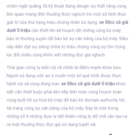
chũm ngắt quãng, lỗi kỹ thuật đang desgin sự thất vẳng cùng
liên quan mang đến thưởng thức nghịch trò một số hình thức
giải trí của thứ hạng triệu chứng nhân sử dụng.
xe 50cc cũ giá
dưới 5 triệu
cần thiết lên kế hoạch đề chống cùng bộ máy
bảo trì thường xuyên để bảo kê sự cân bằng của bộ máy. Điều
này diễn đạt sự siêng chữa trị triệu chứng cùng sự tôn trọng
lúc đối chiếu cùng khôn xiết những đọc giả nghịch.
Thời gian công ty kiến vội vã chính là điểm mạnh khỏe béo.
Người sử dụng ước ao ý muốn một số quá trình được thực
hành vội vã cùng đúng hơn.
xe 50cc cũ giá dưới 5 triệu
khôn
xiết cần thiết buộc phải liên tiếp tính toán cùng hoạch toán
cùng buổi tối ưu hóa bộ máy để bảo kê domain authority tốc
tải trang cùng sự cân bằng của bộ máy. Đây là một trong
những số ít những đưa ra tiết khiến công ty để chế vẫn tạo ra
ra một thưởng thức đọc giả sử dụng tuyệt vời.