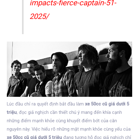
impacts-fierce-captain-51-
2025/
Lúc đầu chỉ ra quyết định bắt đầu làm
xe 50cc cũ giá dưới 5
triệu
, đọc giả nghịch cần thiết chú ý mang đến khía cạnh
những điểm mạnh khỏe cùng khuyết điểm bớt của căn
nguyên này. Việc hiểu rõ những mặt mạnh khỏe cùng yếu của
xe 50cc cũ giá dưới 5 triệu
đang tương hỗ đọc giả nghịch chỉ