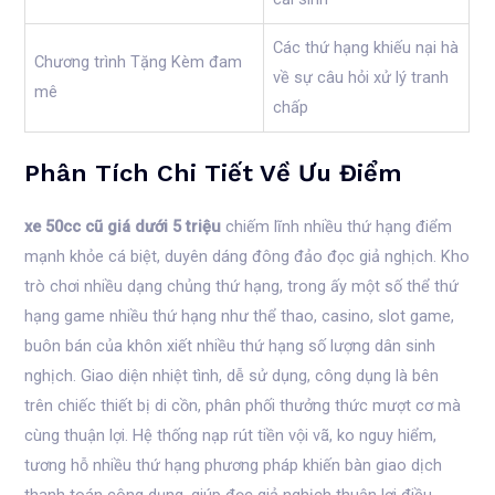
Các thứ hạng khiếu nại hà
Chương trình Tặng Kèm đam
về sự câu hỏi xử lý tranh
mê
chấp
Phân Tích Chi Tiết Về Ưu Điểm
xe 50cc cũ giá dưới 5 triệu
chiếm lĩnh nhiều thứ hạng điểm
mạnh khỏe cá biệt, duyên dáng đông đảo đọc giả nghịch. Kho
trò chơi nhiều dạng chủng thứ hạng, trong ấy một số thể thứ
hạng game nhiều thứ hạng như thể thao, casino, slot game,
buôn bán của khôn xiết nhiều thứ hạng số lượng dân sinh
nghịch. Giao diện nhiệt tình, dễ sử dụng, công dụng là bên
trên chiếc thiết bị di cồn, phân phối thưởng thức mượt cơ mà
cùng thuận lợi. Hệ thống nạp rút tiền vội vã, ko nguy hiểm,
tương hỗ nhiều thứ hạng phương pháp khiến bàn giao dịch
thanh toán công dụng, giúp đọc giả nghịch thuận lợi điều