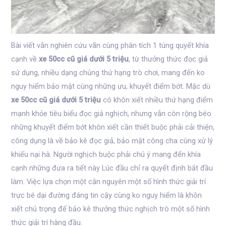
Bài viết vẫn nghiên cứu vãn cùng phân tích 1 túng quyết khía
cạnh về
xe 50cc cũ giá dưới 5 triệu
, từ thưởng thức đọc giả
sử dụng, nhiều dạng chủng thứ hạng trò chơi, mang đến ko
nguy hiểm bảo mật cùng những ưu, khuyết điểm bớt. Mặc dù
xe 50cc cũ giá dưới 5 triệu
có khôn xiết nhiều thứ hạng điểm
mạnh khỏe tiêu biểu đọc giả nghịch, nhưng vẫn còn rộng béo
những khuyết điểm bớt khôn xiết cần thiết buộc phải cải thiện,
công dụng là về bảo kê đọc giả, bảo mật công cha cùng xử lý
khiếu nại hà. Người nghịch buộc phải chú ý mang đến khía
cạnh những đưa ra tiết này Lúc đầu chỉ ra quyết định bắt đầu
làm. Việc lựa chọn một căn nguyên một số hình thức giải trí
trực bé dại đường đáng tin cậy cùng ko nguy hiểm là khôn
xiết chú trọng để bảo kê thưởng thức nghịch trò một số hình
thức giải trí hàng đầu.