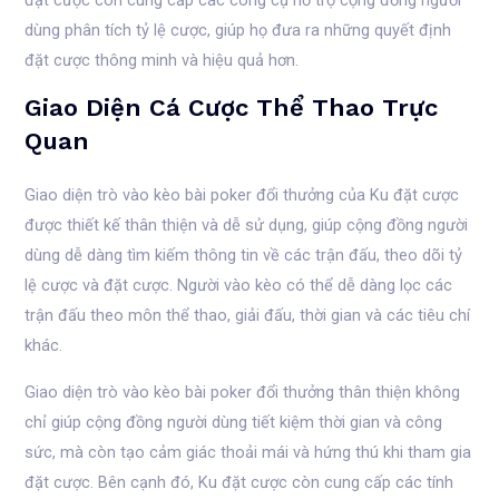
dùng phân tích tỷ lệ cược, giúp họ đưa ra những quyết định
đặt cược thông minh và hiệu quả hơn.
Giao Diện Cá Cược Thể Thao Trực
Quan
Giao diện trò vào kèo bài poker đổi thưởng của Ku đặt cược
được thiết kế thân thiện và dễ sử dụng, giúp cộng đồng người
dùng dễ dàng tìm kiếm thông tin về các trận đấu, theo dõi tỷ
lệ cược và đặt cược. Người vào kèo có thể dễ dàng lọc các
trận đấu theo môn thể thao, giải đấu, thời gian và các tiêu chí
khác.
Giao diện trò vào kèo bài poker đổi thưởng thân thiện không
chỉ giúp cộng đồng người dùng tiết kiệm thời gian và công
sức, mà còn tạo cảm giác thoải mái và hứng thú khi tham gia
đặt cược. Bên cạnh đó, Ku đặt cược còn cung cấp các tính