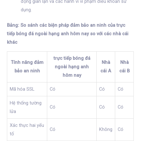
động gian lận và các hành vi vi phạm điều khoản sử
dụng.
Bảng: So sánh các biện pháp đảm bảo an ninh của trực
tiếp bóng đá ngoài hạng anh hôm nay so với các nhà cái
khác
trực tiếp bóng đá
Tính năng đảm
Nhà
Nhà
ngoài hạng anh
bảo an ninh
cái A
cái B
hôm nay
Mã hóa SSL
Có
Có
Có
Hệ thống tường
Có
Có
Có
lửa
Xác thực hai yếu
Có
Không
Có
tố