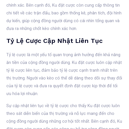
chính xác. Bên cạnh đó, Ku đặt cược còn cung cấp thông tin
chi tiết về các trận đấu, bao gồm thống kê, phân tích, đội hình
dự kiến, giúp cộng đồng người dùng có cái nhìn tổng quan và
đưa ra những chốt kèo chính xác hơn.
Tỷ Lệ Cược Cập Nhật Liên Tục
Tỷ lệ cược là một yếu tố quan trọng ảnh hưởng đến khả năng
ăn tiền của cộng đồng người dùng. Ku đặt cược luôn cập nhật
tỷ lệ cược liên tục, đảm bảo tỷ lệ cược cạnh tranh nhất trên
thị trường. Người vào kèo có thể dễ dàng theo dõi sự thay đổi
của tỷ lệ cược và đưa ra quyết định đặt cược kịp thời để tối
ưu hóa lợi nhuận.
Sự cập nhật liên tục về tỷ lệ cược cho thấy Ku đặt cược luôn
theo sát diễn biến của thị trường và nỗ lực mang đến cho
cộng đồng người dùng những cơ hội tốt nhất. Bên cạnh đó, Ku
đặt cược còn cung cấp các công cụ hỗ trợ cộng đồng người