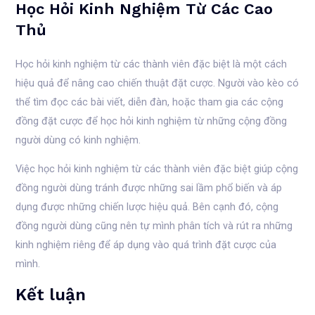
Học Hỏi Kinh Nghiệm Từ Các Cao
Thủ
Học hỏi kinh nghiệm từ các thành viên đặc biệt là một cách
hiệu quả để nâng cao chiến thuật đặt cược. Người vào kèo có
thể tìm đọc các bài viết, diễn đàn, hoặc tham gia các cộng
đồng đặt cược để học hỏi kinh nghiệm từ những cộng đồng
người dùng có kinh nghiệm.
Việc học hỏi kinh nghiệm từ các thành viên đặc biệt giúp cộng
đồng người dùng tránh được những sai lầm phổ biến và áp
dụng được những chiến lược hiệu quả. Bên cạnh đó, cộng
đồng người dùng cũng nên tự mình phân tích và rút ra những
kinh nghiệm riêng để áp dụng vào quá trình đặt cược của
mình.
Kết luận