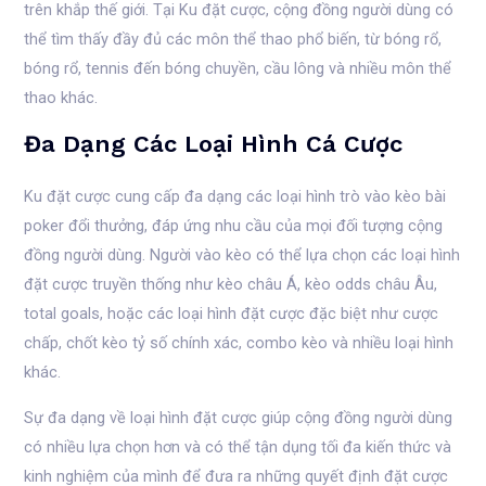
trên khắp thế giới. Tại Ku đặt cược, cộng đồng người dùng có
thể tìm thấy đầy đủ các môn thể thao phổ biến, từ bóng rổ,
bóng rổ, tennis đến bóng chuyền, cầu lông và nhiều môn thể
thao khác.
Đa Dạng Các Loại Hình Cá Cược
Ku đặt cược cung cấp đa dạng các loại hình trò vào kèo bài
poker đổi thưởng, đáp ứng nhu cầu của mọi đối tượng cộng
đồng người dùng. Người vào kèo có thể lựa chọn các loại hình
đặt cược truyền thống như kèo châu Á, kèo odds châu Âu,
total goals, hoặc các loại hình đặt cược đặc biệt như cược
chấp, chốt kèo tỷ số chính xác, combo kèo và nhiều loại hình
khác.
Sự đa dạng về loại hình đặt cược giúp cộng đồng người dùng
có nhiều lựa chọn hơn và có thể tận dụng tối đa kiến thức và
kinh nghiệm của mình để đưa ra những quyết định đặt cược