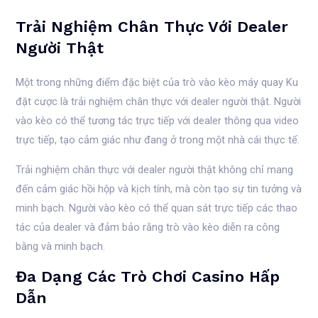
Trải Nghiệm Chân Thực Với Dealer
Người Thật
Một trong những điểm đặc biệt của trò vào kèo máy quay Ku
đặt cược là trải nghiệm chân thực với dealer người thật. Người
vào kèo có thể tương tác trực tiếp với dealer thông qua video
trực tiếp, tạo cảm giác như đang ở trong một nhà cái thực tế.
Trải nghiệm chân thực với dealer người thật không chỉ mang
đến cảm giác hồi hộp và kịch tính, mà còn tạo sự tin tưởng và
minh bạch. Người vào kèo có thể quan sát trực tiếp các thao
tác của dealer và đảm bảo rằng trò vào kèo diễn ra công
bằng và minh bạch.
Đa Dạng Các Trò Chơi Casino Hấp
Dẫn