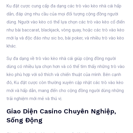
Ku đặt cược cung cấp đa dạng các trò vào kèo nhà cái hấp
dẫn, đáp ứng nhu cầu của mọi đối tượng cộng đồng người
dùng. Người vào kèo có thể lựa chọn các trò vào kèo cổ điển
như bài baccarat, blackjack, vòng quay, hoặc các trò vào kèo
mới lạ và độc đáo như sic bo, bài poker, và nhiều trò vào kèo
khác.
Sự đa dạng về trò vào kèo nhà cái giúp cộng đồng người
dùng có nhiều lựa chọn hơn và có thể tìm thấy những trò vào
kèo phù hợp với sở thích và chiến thuật của mình. Bên cạnh
đó, Ku đặt cược còn thường xuyên cập nhật các trò vào kèo
mới và hấp dẫn, mang đến cho cộng đồng người dùng những
trải nghiệm mới mẻ và thú vị.
Giao Diện Casino Chuyên Nghiệp,
Sống Động