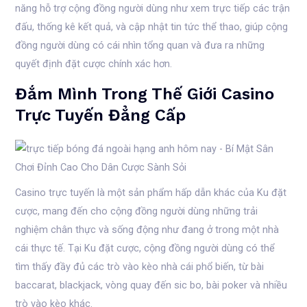
năng hỗ trợ cộng đồng người dùng như xem trực tiếp các trận
đấu, thống kê kết quả, và cập nhật tin tức thể thao, giúp cộng
đồng người dùng có cái nhìn tổng quan và đưa ra những
quyết định đặt cược chính xác hơn.
Đắm Mình Trong Thế Giới Casino
Trực Tuyến Đẳng Cấp
Casino trực tuyến là một sản phẩm hấp dẫn khác của Ku đặt
cược, mang đến cho cộng đồng người dùng những trải
nghiệm chân thực và sống động như đang ở trong một nhà
cái thực tế. Tại Ku đặt cược, cộng đồng người dùng có thể
tìm thấy đầy đủ các trò vào kèo nhà cái phổ biến, từ bài
baccarat, blackjack, vòng quay đến sic bo, bài poker và nhiều
trò vào kèo khác.