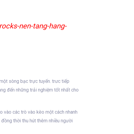
ocks-nen-tang-hang-
một sòng bạc trực tuyến. trưc tiếp
ang đến những trải nghiệm tốt nhất cho
èo vào các trò vào kèo một cách nhanh
 đồng thời thu hút thêm nhiều người