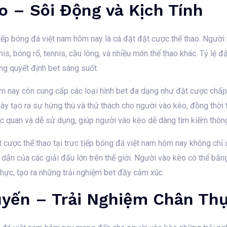
 – Sôi Động và Kịch Tính
ếp bóng đá việt nam hôm nay là cá đặt đặt cược thể thao. Người 
is, bóng rổ, tennis, cầu lông, và nhiều môn thể thao khác. Tỷ lệ đ
ng quyết định bet sáng suốt.
ôm nay còn cung cấp các loại hình bet đa dạng như đặt cược chấp, 
này tạo ra sự hứng thú và thử thách cho người vào kèo, đồng thời 
ực quan và dễ sử dụng, giúp người vào kèo dễ dàng tìm kiếm thông
t cược thể thao tại trưc tiếp bóng đá việt nam hôm nay không ch
 dẫn của các giải đấu lớn trên thế giới. Người vào kèo có thể bằn
hực, tạo ra những trải nghiệm bet đầy cảm xúc.
uyến – Trải Nghiệm Chân Thự