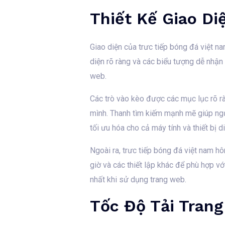
Thiết Kế Giao Di
Giao diện của trưc tiếp bóng đá việt n
diện rõ ràng và các biểu tượng dễ nhận
web.
Các trò vào kèo được các mục lục rõ rà
mình. Thanh tìm kiếm mạnh mẽ giúp ngư
tối ưu hóa cho cả máy tính và thiết bị d
Ngoài ra, trưc tiếp bóng đá việt nam h
giờ và các thiết lập khác để phù hợp v
nhất khi sử dụng trang web.
Tốc Độ Tải Tran