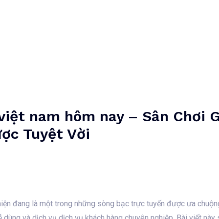
Home
Unternehmen
Dienstleistungen
Projekte
việt nam hôm nay – Sân Chơi Gi
ợc Tuyệt Vời
iện đang là một trong những sòng bạc trực tuyến được ưa chuộng t
ễ dùng và dịch vụ dịch vụ khách hàng chuyên nghiệp. Bài viết này