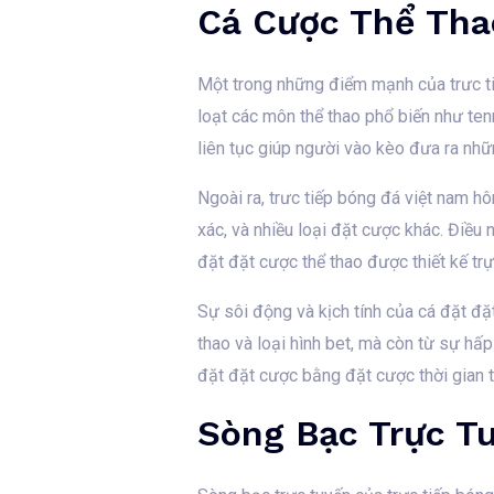
Cá Cược Thể Thao
Một trong những điểm mạnh của trưc ti
loạt các môn thể thao phổ biến như tenn
liên tục giúp người vào kèo đưa ra nhữ
Ngoài ra, trưc tiếp bóng đá việt nam h
xác, và nhiều loại đặt cược khác. Điều 
đặt đặt cược thể thao được thiết kế tr
Sự sôi động và kịch tính của cá đặt đặ
thao và loại hình bet, mà còn từ sự hấp
đặt đặt cược bằng đặt cược thời gian t
Sòng Bạc Trực T