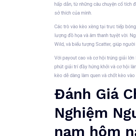
hấp dẫn, từ những câu chuyện cổ tích 
sở thích của mình.
Các trò vào kèo xèng tại trưc tiếp bó
lượng đồ họa và âm thanh tuyệt vời. Ngo
Wild, và biểu tượng Scatter, giúp người
Với payout cao và cơ hội trúng giải lớ
phút giải trí đầy hứng khởi và cơ hội 
kèo dễ dàng làm quen và chốt kèo vào 
Đánh Giá Ch
Nghiệm Ngư
nam hôm n