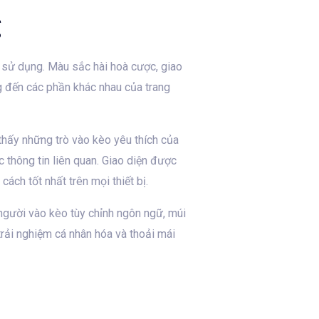
g
ễ sử dụng. Màu sắc hài hoà cược, giao
g đến các phần khác nhau của trang
thấy những trò vào kèo yêu thích của
thông tin liên quan. Giao diện được
ách tốt nhất trên mọi thiết bị.
 người vào kèo tùy chỉnh ngôn ngữ, múi
trải nghiệm cá nhân hóa và thoải mái