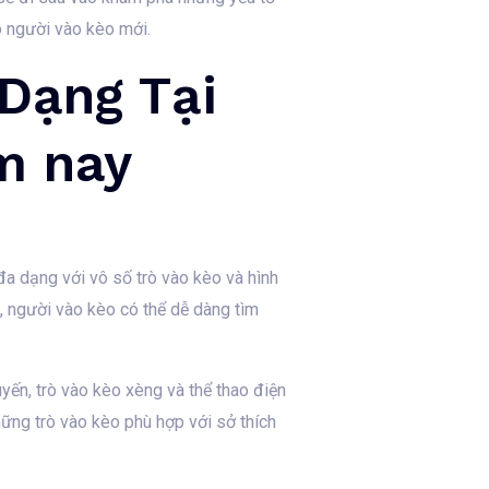
o người vào kèo mới.
 Dạng Tại
m nay
đa dạng với vô số trò vào kèo và hình
, người vào kèo có thể dễ dàng tìm
yến, trò vào kèo xèng và thể thao điện
ững trò vào kèo phù hợp với sở thích