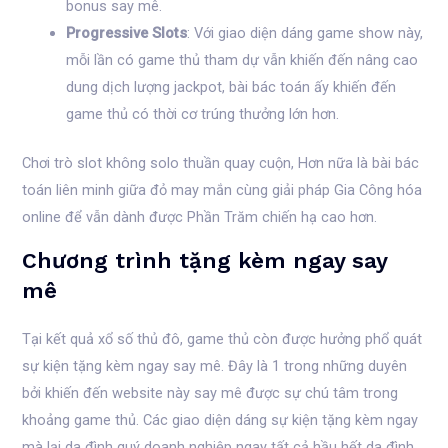
bonus say mê.
Progressive Slots
: Với giao diện dáng game show này,
mỗi lần có game thủ tham dự vẫn khiến đến nâng cao
dung dịch lượng jackpot, bài bác toán ấy khiến đến
game thủ có thời cơ trúng thưởng lớn hơn.
Chơi trò slot không solo thuần quay cuộn, Hơn nữa là bài bác
toán liên minh giữa đỏ may mắn cùng giải pháp Gia Công hóa
online để vẫn dành được Phần Trăm chiến hạ cao hơn.
Chương trình tặng kèm ngay say
mê
Tại kết quả xổ số thủ đô, game thủ còn được hưởng phổ quát
sự kiện tặng kèm ngay say mê. Đây là 1 trong những duyên
bởi khiến đến website này say mê được sự chú tâm trong
khoảng game thủ. Các giao diện dáng sự kiện tặng kèm ngay
mà lại da đình quý doanh nghiệp ngay tất cả hầu hết da đình