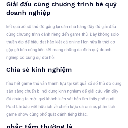
Giải đấu cùng chương trình bè quý
doanh nghiệp
kết quả xổ số thủ đô gắng lại căn nhà hàng đầy đủ giải đấu
cùng chương trình dành riêng đến game thủ. Đây không solo
thuần dịp để biểu đạt hào kiệt cá online Hơn nữa là thời cơ
gặp gỡ bên cùng liên kết mang những da đình quý doanh
nghiệp có cùng sự đòi hỏi.
Chia sẻ kinh nghiệm
hầu hết game thủ vẫn thành tựu tại kết quả xổ số thủ đô cùng
sẵn sàng chuẩn bị nội dung kinh nghiệm để giải cứu vãn đầy
đủ chúng ta mới. quý khách kiên vắt hẳn tìm thấy phổ quát
Post bài bác viết hữu ích về chiến lược cá online, phân tích
game show cùng phổ quát đánh tiếng khác.
nhắc tầm thường là