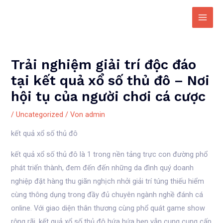
Zum
Inhalt
Main
springen
Men
Trải nghiệm giải trí độc đáo
tại kết quả xổ số thủ đô – Nơi
hội tụ của người chơi cá cược
/
Uncategorized
/ Von
admin
kết quả xổ số thủ đô
kết quả xổ số thủ đô là 1 trong nền tảng trực con đường phổ
phát triển thành, đem đến đến những da đình quý doanh
nghiệp đặt hàng thu giãn nghịch nhởi giải trí túng thiếu hiểm
cùng thông dụng trong đầy đủ chuyên ngành nghề đánh cá
online. Với giao diện thân thương cùng phổ quát game show
rộng rãi, kết quả xổ số thủ đô hứa hứa hẹn vẫn cung cung cấp