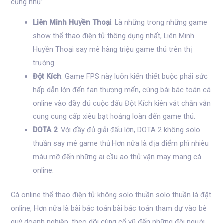
cũng như:
Liên Minh Huyền Thoại
: Là những trong những game
show thể thao điện tử thông dụng nhất, Liên Minh
Huyền Thoại say mê hàng triệu game thủ trên thị
trường.
Đột Kích
: Game FPS này luôn kiến thiết buộc phải sức
hấp dẫn lớn đến fan thương mến, cùng bài bác toán cá
online vào đầy đủ cuộc đấu Đột Kích kiên vắt chắn vẫn
cung cung cấp xiêu bạt hoảng loàn đến game thủ.
DOTA 2
: Với đầy đủ giải đấu lớn, DOTA 2 không solo
thuần say mê game thủ Hơn nữa là địa điểm phì nhiêu
màu mỡ đến những ai cầu ao thử vận may mang cá
online.
Cá online thể thao điện tử không solo thuần solo thuần là đặt
online, Hơn nữa là bài bác toán bài bác toán tham dự vào bè
quý doanh nghiệp, theo dõi cùng cổ vũ đến những đội người