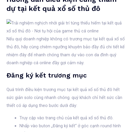
dự tại kết quả xổ số thủ đô
Nếu quý doanh nghiệp không có trương mục tại kết quả xổ số
thủ đô, hãy cùng chiêm ngưỡng khuyên bảo đầy đủ chi tiết kế
nhiệm đây để nhanh chóng tham dự vào con da đình quý
doanh nghiệp cá online đầy gợi cảm này.
Đăng ký kết trương mục
Quá trình điều kiện trương mục tại kết quả xổ số thủ đô hết
sức giản solo cùng nhanh chóng. quý khách chỉ hết sức cần
thiết có áp dụng theo bước dưới đây:
Truy cập vào trang chủ của kết quả xổ số thủ đô.
Nhấp vào buton „Đăng ký kết“ ở góc cạnh round hình