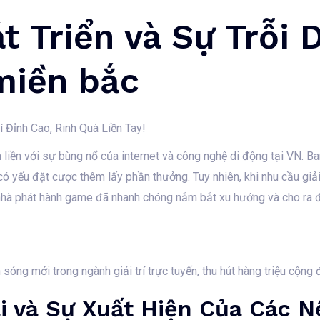
t Triển và Sự Trỗi 
miền bắc
liền với sự bùng nổ của internet và công nghệ di động tại VN. Ba
 có yếu đặt cược thêm lấy phần thưởng. Tuy nhiên, khi nhu cầu giả
nhà phát hành game đã nhanh chóng nắm bắt xu hướng và cho ra 
sóng mới trong ngành giải trí trực tuyến, thu hút hàng triệu cộng
i và Sự Xuất Hiện Của Các 