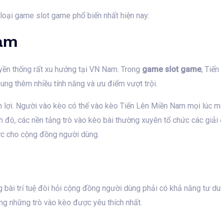
loại game slot game phổ biến nhất hiện nay:
am
yền thống rất xu hướng tại VN Nam. Trong
game slot game
, Tiế
ng thêm nhiều tính năng và ưu điểm vượt trội.
n lợi. Người vào kèo có thể vào kèo Tiến Lên Miền Nam mọi lúc mọi
nh đó, các nền tảng trò vào kèo bài thường xuyên tổ chức các gi
ực cho cộng đồng người dùng.
 bài trí tuệ đòi hỏi cộng đồng người dùng phải có khả năng tư duy
ng những trò vào kèo được yêu thích nhất.