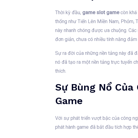
Thời kỳ đầu,
game slot game
còn khá 
thống như Tiến Lên Miền Nam, Phỏm, Tá 
này nhanh chóng được ưa chuộng. Các 
đơn giản, chưa có nhiều tính năng đảm
Sự ra đời của những nền tảng này đã 
nó đã tạo ra một nền tảng trực tuyến c
thích.
Sự Bùng Nổ Của 
Game
Với sự phát triển vượt bậc của công n
phát hành game đã bắt đầu tích hợp thê