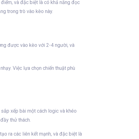
 điểm, và đặc biệt là có khả năng đọc
ng trong trò vào kèo này.
ờng được vào kèo với 2-4 người, và
hạy. Việc lựa chọn chiến thuật phù
 sắp xếp bài một cách logic và khéo
đầy thử thách.
o ra các liên kết mạnh, và đặc biệt là