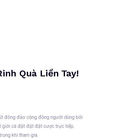
Kontaktaufnahme
0162-4140774
Rinh Quà Liền Tay!
 hút đông đảo cộng đồng người dùng bởi
 giới cá đặt đặt đặt cược trực tiếp,
rọng khi tham gia.