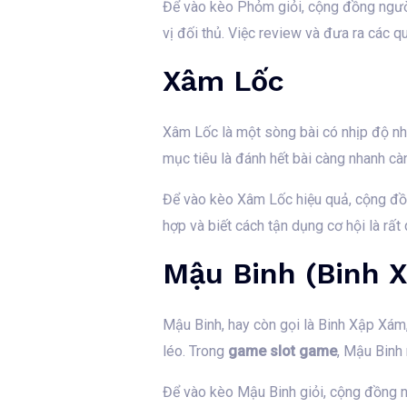
Để vào kèo Phỏm giỏi, cộng đồng người
vị đối thủ. Việc review và đưa ra các q
Xâm Lốc
Xâm Lốc là một sòng bài có nhịp độ nha
mục tiêu là đánh hết bài càng nhanh càn
Để vào kèo Xâm Lốc hiệu quả, cộng đồn
hợp và biết cách tận dụng cơ hội là rất
Mậu Binh (Binh 
Mậu Binh, hay còn gọi là Binh Xập Xám
léo. Trong
game slot game
, Mậu Binh
Để vào kèo Mậu Binh giỏi, cộng đồng ng