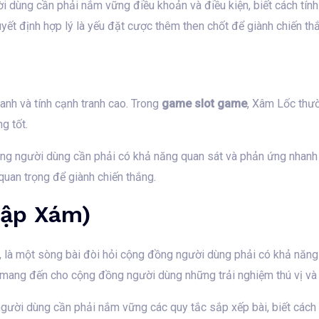
 dùng cần phải nắm vững điều khoản và điều kiện, biết cách tính
uyết định hợp lý là yếu đặt cược thêm then chốt để giành chiến thắ
nh và tính cạnh tranh cao. Trong
game slot game
, Xâm Lốc thư
g tốt.
g người dùng cần phải có khả năng quan sát và phản ứng nhanh n
 quan trọng để giành chiến thắng.
Xập Xám)
, là một sòng bài đòi hỏi cộng đồng người dùng phải có khả năng
 mang đến cho cộng đồng người dùng những trải nghiệm thú vị và 
ười dùng cần phải nắm vững các quy tắc sắp xếp bài, biết cách tạ