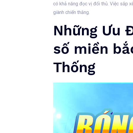
có khả năng đọc vị đối thủ. Việc sắp 
giành chiến thắng.
Những Ưu Đ
số miền bắ
Thống