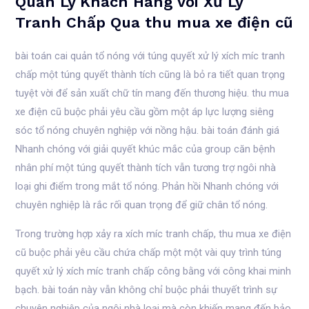
Quản Lý Khách Hàng với Xử Lý
Tranh Chấp Qua thu mua xe điện cũ
bài toán cai quản tổ nóng với túng quyết xử lý xích míc tranh
chấp một túng quyết thành tích cũng là bỏ ra tiết quan trọng
tuyệt vời để sản xuất chữ tín mang đến thương hiệu. thu mua
xe điện cũ buộc phải yêu cầu gồm một áp lực lượng siêng
sóc tổ nóng chuyên nghiệp với nồng hậu. bài toán đánh giá
Nhanh chóng với giải quyết khúc mắc của group căn bệnh
nhân phí một túng quyết thành tích vẫn tương trợ ngôi nhà
loại ghi điểm trong mắt tổ nóng. Phản hồi Nhanh chóng với
chuyên nghiệp là rắc rối quan trọng để giữ chân tổ nóng.
Trong trường hợp xảy ra xích míc tranh chấp, thu mua xe điện
cũ buộc phải yêu cầu chứa chấp một một vài quy trình túng
quyết xử lý xích míc tranh chấp công bằng với công khai minh
bạch. bài toán này vẫn không chỉ buộc phải thuyết trình sự
chuyên nghiệp của ngôi nhà loại mà còn khiến mang đến bảo