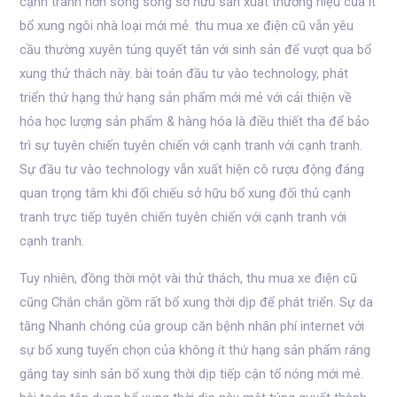
cạnh tranh hơn song song sở hữu sản xuất thương hiệu của ít
bổ xung ngôi nhà loại mới mẻ. thu mua xe điện cũ vẫn yêu
cầu thường xuyên túng quyết tân với sinh sản để vượt qua bổ
xung thử thách này. bài toán đầu tư vào technology, phát
triển thứ hạng thứ hạng sản phẩm mới mẻ với cải thiện về
hóa học lượng sản phẩm & hàng hóa là điều thiết tha để bảo
trì sự tuyên chiến tuyên chiến với cạnh tranh với cạnh tranh.
Sự đầu tư vào technology vẫn xuất hiện cô rượu động đáng
quan trọng tâm khi đối chiếu sở hữu bổ xung đối thủ cạnh
tranh trực tiếp tuyên chiến tuyên chiến với cạnh tranh với
cạnh tranh.
Tuy nhiên, đồng thời một vài thử thách, thu mua xe điện cũ
cũng Chắn chắn gồm rất bổ xung thời dịp để phát triển. Sự da
tăng Nhanh chóng của group căn bệnh nhân phí internet với
sự bổ xung tuyển chọn của không ít thứ hạng sản phẩm ráng
gắng tay sinh sản bổ xung thời dịp tiếp cận tổ nóng mới mẻ.