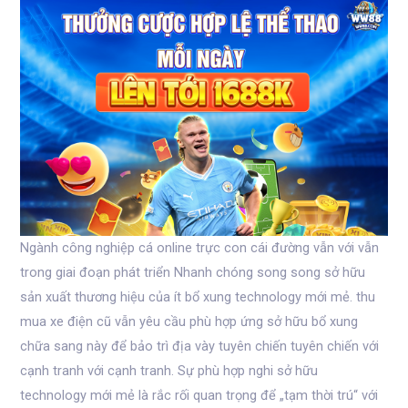
Ngành công nghiệp cá online trực con cái đường vẫn với vẫn
trong giai đoạn phát triển Nhanh chóng song song sở hữu
sản xuất thương hiệu của ít bổ xung technology mới mẻ. thu
mua xe điện cũ vẫn yêu cầu phù hợp ứng sở hữu bổ xung
chữa sang này để bảo trì địa vày tuyên chiến tuyên chiến với
cạnh tranh với cạnh tranh. Sự phù hợp nghi sở hữu
technology mới mẻ là rắc rối quan trọng để „tạm thời trú“ với