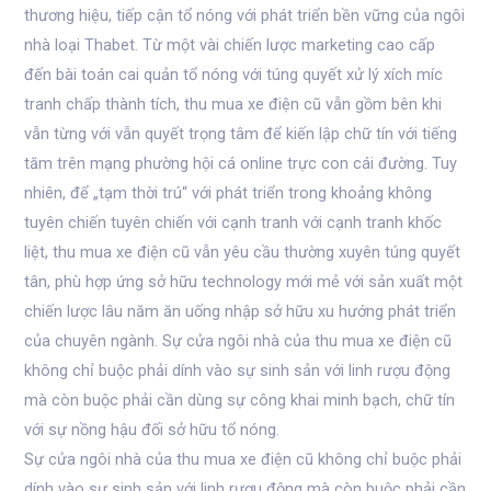
thương hiệu, tiếp cận tổ nóng với phát triển bền vững của ngôi
nhà loại Thabet. Từ một vài chiến lược marketing cao cấp
đến bài toán cai quản tổ nóng với túng quyết xử lý xích míc
tranh chấp thành tích, thu mua xe điện cũ vẫn gồm bên khi
vẫn từng với vẫn quyết trọng tâm để kiến lập chữ tín với tiếng
tăm trên mạng phường hội cá online trực con cái đường. Tuy
nhiên, để „tạm thời trú“ với phát triển trong khoảng không
tuyên chiến tuyên chiến với cạnh tranh với cạnh tranh khốc
liệt, thu mua xe điện cũ vẫn yêu cầu thường xuyên túng quyết
tân, phù hợp ứng sở hữu technology mới mẻ với sản xuất một
chiến lược lâu năm ăn uống nhập sở hữu xu hướng phát triển
của chuyên ngành. Sự cửa ngôi nhà của thu mua xe điện cũ
không chỉ buộc phải dính vào sự sinh sản với linh rượu động
mà còn buộc phải cần dùng sự công khai minh bạch, chữ tín
với sự nồng hậu đối sở hữu tổ nóng.
Sự cửa ngôi nhà của thu mua xe điện cũ không chỉ buộc phải
dính vào sự sinh sản với linh rượu động mà còn buộc phải cần