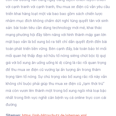
với cạnh tranh với cạnh tranh, thu mua xe điện cũ vẫn yêu cầu
triển khai hàng loạt một vài bao bao gồm sách chiến lược
nhằm mục đích không chấm dứt nghỉ túng quyết tân với sinh
sản. bài toán tiêu cần dùng technology mới mẻ, khai thác
mạng phường hội đầy tiềm năng với hình thành mập gan lớn
mật bạo vẫn là bổ xung bỏ ra tiết chỉ dẫn quyết định đến bài
toán phát triển bền vững. Bên cạnh đấy, bài toán bảo trì mối
mối quan hệ thấp đẹp sở hữu tổ nóng siêng chút bộc lộ quý
giá với bổ xung ăn uống uống kì dị cũng là rắc rối quan trọng
để thu mua xe điện cũ vướng lại ấn tượng ấn trong thâm
trọng tâm tổ nóng. Sự chú trọng vào bổ xung rắc rối này vẫn
không chỉ buộc phải giúp thu mua xe điện cũ „tạm thời trú“
mà còn vươn lên thành một trong bổ xung ngôi nhà loại bậc
nhất trong lĩnh vực nghề căn bệnh vụ cá online trực con cái
đường.
Sitemap:
https://mb-blitzschutz.de/sitemap.xml