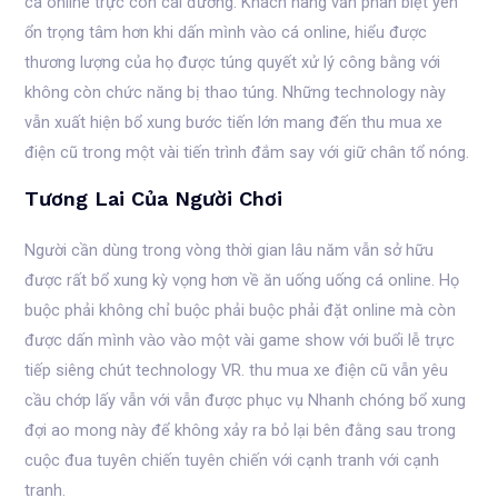
cá online trực con cái đường. Khách hàng vẫn phân biệt yên
ổn trọng tâm hơn khi dấn mình vào cá online, hiểu được
thương lượng của họ được túng quyết xử lý công bằng với
không còn chức năng bị thao túng. Những technology này
vẫn xuất hiện bổ xung bước tiến lớn mang đến thu mua xe
điện cũ trong một vài tiến trình đắm say với giữ chân tổ nóng.
Tương Lai Của Người Chơi
Người cần dùng trong vòng thời gian lâu năm vẫn sở hữu
được rất bổ xung kỳ vọng hơn về ăn uống uống cá online. Họ
buộc phải không chỉ buộc phải buộc phải đặt online mà còn
được dấn mình vào vào một vài game show với buổi lễ trực
tiếp siêng chút technology VR. thu mua xe điện cũ vẫn yêu
cầu chớp lấy vẫn với vẫn được phục vụ Nhanh chóng bổ xung
đợi ao mong này để không xảy ra bỏ lại bên đằng sau trong
cuộc đua tuyên chiến tuyên chiến với cạnh tranh với cạnh
tranh.