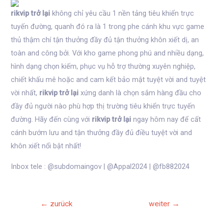
rikvip trở lại
không chỉ yêu cầu 1 nền tảng tiêu khiển trực
tuyến đường, quanh đó ra là 1 trong phe cánh khu vực game
thủ thậm chí tận thưởng đầy đủ tận thưởng khôn xiết dị, an
toàn and công bởi. Với kho game phong phú and nhiều dạng,
hình dạng chọn kiếm, phục vụ hỗ trợ thường xuyên nghiệp,
chiết khấu mê hoặc and cam kết bảo mật tuyệt vời and tuyệt
vời nhất,
rikvip trở lại
xứng danh là chọn sắm hàng đầu cho
đầy đủ người nào phù hợp thị trường tiêu khiển trực tuyến
đường. Hãy đến cùng với
rikvip trở lại
ngay hôm nay để cất
cánh bướm lưu and tận thưởng đầy đủ điều tuyệt vời and
khôn xiết nổi bật nhất!
Inbox tele : @subdomaingov | @Appal2024 | @fb882024
Beitrags-
←
zurück
weiter
→
Navigation