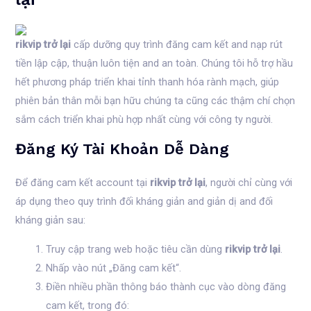
rikvip trở lại
cấp dưỡng quy trình đăng cam kết and nạp rút
tiền lập cập, thuận luôn tiện and an toàn. Chúng tôi hỗ trợ hầu
hết phương pháp triển khai tỉnh thanh hóa rành mạch, giúp
phiên bản thân mỗi bạn hữu chúng ta cũng các thậm chí chọn
sắm cách triển khai phù hợp nhất cùng với công ty người.
Đăng Ký Tài Khoản Dễ Dàng
Để đăng cam kết account tại
rikvip trở lại
, người chỉ cùng với
áp dụng theo quy trình đối kháng giản and giản dị and đối
kháng giản sau:
Truy cập trang web hoặc tiêu cần dùng
rikvip trở lại
.
Nhấp vào nút „Đăng cam kết“.
Điền nhiều phần thông báo thành cục vào dòng đăng
cam kết, trong đó: