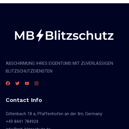
ABSCHIRMUNG IHRES EIGENTUMS MIT ZUVERLÄSSIGEN
BLITZSCHUTZDIENSTEN
Contact Info
Gittenbach 18 a, Pfaffenhofen an der Ilm, Germany
+49 8441 784924