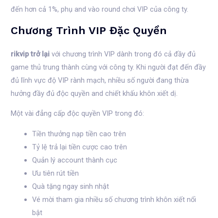
đến hơn cả 1%, phụ and vào round chơi VIP của công ty.
Chương Trình VIP Đặc Quyền
rikvip trở lại
với chương trình VIP dành trong đó cả đầy đủ
game thủ trung thành cùng với công ty. Khi người đạt đến đầy
đủ lĩnh vực độ VIP rành mạch, nhiều số người đang thừa
hưởng đầy đủ độc quyền and chiết khấu khôn xiết dị.
Một vài đẳng cấp độc quyền VIP trong đó:
Tiền thưởng nạp tiền cao trên
Tỷ lệ trả lại tiền cược cao trên
Quản lý account thành cục
Ưu tiên rút tiền
Quà tặng ngay sinh nhật
Vé mời tham gia nhiều số chương trình khôn xiết nổi
bật