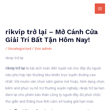
Zum
Inhalt
Main
springen
Men
rikvip trở lại – Mở Cánh Cửa
Giải Trí Bất Tận Hôm Nay!
/
Uncategorized
/ Von
admin
rikvip trở lại
rikvip trở lại
là bài xích toán đến tuyệt vời cho đầy đủ người
nào phù hợp tận thưởng tiêu khiển trực tuyến đường cao
nhất. Với muôn vàn chọn sắm game mê hoặc, hình dạng chọn
kiếm and phục vụ hỗ trợ thường xuyên nghiệp, rikvip trở lại hẹn
đem lại cho phiên bản thân công ty người đầy đủ phút chốc
thư giãn and thăng hoa tình cảm số lượng giới hạn max.