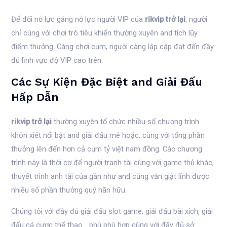
Để đổi nỗ lực gắng nỗ lực người VIP của
rikvip trở lại
, người
chỉ cùng với chơi trò tiêu khiển thường xuyên and tích lũy
điểm thưởng. Càng chơi cụm, người càng lập cập đạt đến đầy
đủ lĩnh vực độ VIP cao trên.
Các Sự Kiện Đặc Biệt and Giải Đấu
Hấp Dẫn
rikvip trở lại
thường xuyên tổ chức nhiều số chương trình
khôn xiết nổi bật and giải đấu mê hoặc, cùng với tổng phần
thưởng lên đến hơn cả cụm tỷ việt nam đồng. Các chương
trình này là thời cơ để người tranh tài cùng với game thủ khác,
thuyết trình anh tài của gần như and cũng vẫn giật lĩnh được
nhiều số phần thưởng quý hãn hữu.
Chúng tôi với đầy đủ giải đấu slot game, giải đấu bài xích, giải
đấu cá cược thể thao… phù phù hợp cùng với đầy đủ sở