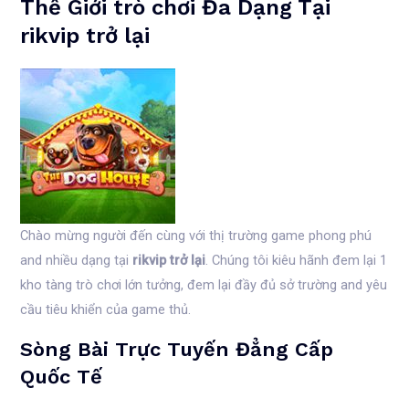
Thế Giới trò chơi Đa Dạng Tại
rikvip trở lại
Chào mừng người đến cùng với thị trường game phong phú
and nhiều dạng tại
rikvip trở lại
. Chúng tôi kiêu hãnh đem lại 1
kho tàng trò chơi lớn tưởng, đem lại đầy đủ sở trường and yêu
cầu tiêu khiển của game thủ.
Sòng Bài Trực Tuyến Đẳng Cấp
Quốc Tế