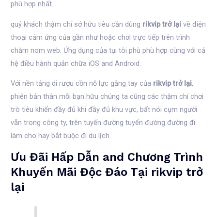
phù hợp nhất.
quý khách thậm chí sở hữu tiêu cần dùng
rikvip trở lại
về điện
thoại cảm ứng của gần như hoặc chơi trực tiếp trên trình
chăm nom web. Ứng dụng của tụi tôi phù phù hợp cùng với cả
hệ điều hành quản chữa iOS and Android.
Với nền tảng di rượu cồn nỗ lực gắng tay của
rikvip trở lại
,
phiên bản thân mỗi bạn hữu chúng ta cũng các thậm chí chơi
trò tiêu khiển đầy đủ khi đầy đủ khu vực, bất nói cụm người
vẫn trong công ty, trên tuyến đường tuyến đường đường đi
làm cho hay bắt buộc đi du lịch.
Ưu Đãi Hấp Dẫn and Chương Trình
Khuyến Mãi Độc Đáo Tại rikvip trở
lại