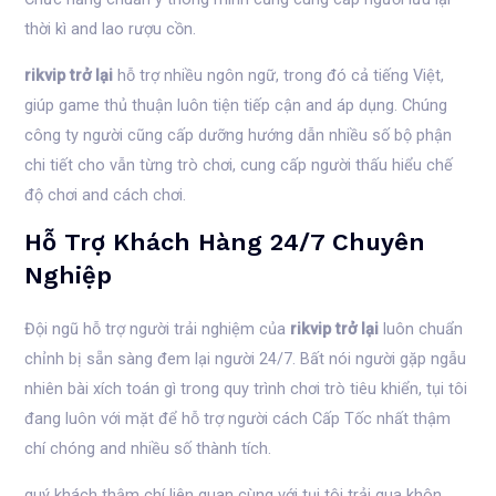
thời kì and lao rượu cồn.
rikvip trở lại
hỗ trợ nhiều ngôn ngữ, trong đó cả tiếng Việt,
giúp game thủ thuận luôn tiện tiếp cận and áp dụng. Chúng
công ty người cũng cấp dưỡng hướng dẫn nhiều số bộ phận
chi tiết cho vẫn từng trò chơi, cung cấp người thấu hiểu chế
độ chơi and cách chơi.
Hỗ Trợ Khách Hàng 24/7 Chuyên
Nghiệp
Đội ngũ hỗ trợ người trải nghiệm của
rikvip trở lại
luôn chuẩn
chỉnh bị sẵn sàng đem lại người 24/7. Bất nói người gặp ngẫu
nhiên bài xích toán gì trong quy trình chơi trò tiêu khiển, tụi tôi
đang luôn với mặt để hỗ trợ người cách Cấp Tốc nhất thậm
chí chóng and nhiều số thành tích.
quý khách thậm chí liên quan cùng với tụi tôi trải qua khôn