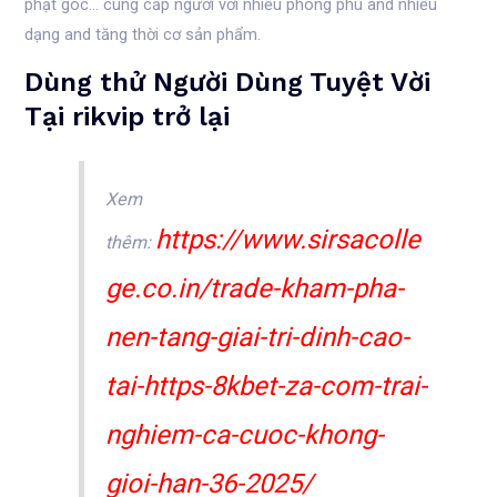
phạt góc… cung cấp người với nhiều phong phú and nhiều
dạng and tăng thời cơ sản phẩm.
Dùng thử Người Dùng Tuyệt Vời
Tại rikvip trở lại
Xem
https://www.sirsacolle
thêm:
ge.co.in/trade-kham-pha-
nen-tang-giai-tri-dinh-cao-
tai-https-8kbet-za-com-trai-
nghiem-ca-cuoc-khong-
gioi-han-36-2025/