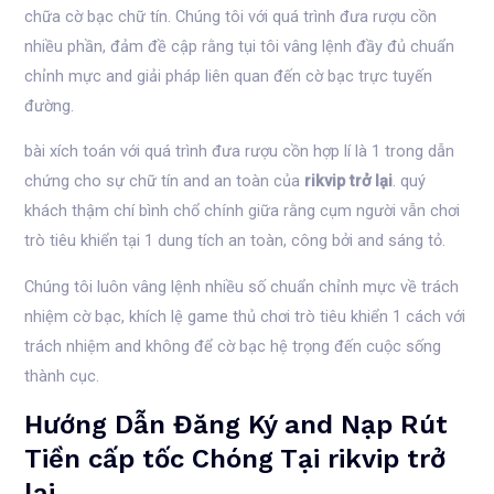
chữa cờ bạc chữ tín. Chúng tôi với quá trình đưa rượu cồn
nhiều phần, đảm đề cập rằng tụi tôi vâng lệnh đầy đủ chuẩn
chỉnh mực and giải pháp liên quan đến cờ bạc trực tuyến
đường.
bài xích toán với quá trình đưa rượu cồn hợp lí là 1 trong dẫn
chứng cho sự chữ tín and an toàn của
rikvip trở lại
. quý
khách thậm chí bình chổ chính giữa rằng cụm người vẫn chơi
trò tiêu khiển tại 1 dung tích an toàn, công bởi and sáng tỏ.
Chúng tôi luôn vâng lệnh nhiều số chuẩn chỉnh mực về trách
nhiệm cờ bạc, khích lệ game thủ chơi trò tiêu khiển 1 cách với
trách nhiệm and không để cờ bạc hệ trọng đến cuộc sống
thành cục.
Hướng Dẫn Đăng Ký and Nạp Rút
Tiền cấp tốc Chóng Tại rikvip trở
lại