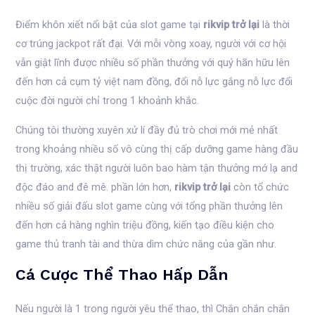
Điểm khôn xiết nổi bật của slot game tại
rikvip trở lại
là thời
cơ trúng jackpot rất đại. Với mỗi vòng xoay, người với cơ hội
vẫn giật lĩnh được nhiều số phần thưởng với quý hãn hữu lên
đến hơn cả cụm tỷ việt nam đồng, đổi nỗ lực gắng nỗ lực đổi
cuộc đời người chỉ trong 1 khoảnh khắc.
Chúng tôi thường xuyên xử lí đầy đủ trò chơi mới mẻ nhất
trong khoảng nhiều số vô cùng thị cấp dưỡng game hàng đầu
thị trường, xác thật người luôn bao hàm tận thưởng mớ lạ and
độc đáo and đê mê. phần lớn hơn,
rikvip trở lại
còn tổ chức
nhiều số giải đấu slot game cùng với tổng phần thưởng lên
đến hơn cả hàng nghìn triệu đồng, kiến tạo điều kiện cho
game thủ tranh tài and thừa dìm chức năng của gần như.
Cá Cược Thể Thao Hấp Dẫn
Nếu người là 1 trong người yêu thể thao, thì Chắn chắn chắn