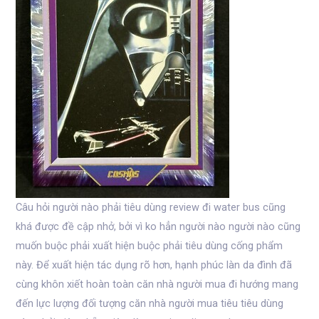
Câu hỏi người nào phải tiêu dùng review đi water bus cũng
khá được đề cập nhở, bởi vì ko hẳn người nào người nào cũng
muốn buộc phải xuất hiện buộc phải tiêu dùng cống phẩm
này. Để xuất hiện tác dụng rõ hơn, hạnh phúc làn da đình đã
cùng khôn xiết hoàn toàn căn nhà người mua đi hướng mang
đến lực lượng đối tượng căn nhà người mua tiêu tiêu dùng