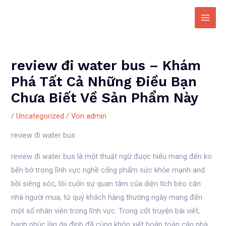
Zum
Inhalt
Main
springen
Men
review đi water bus – Khám
Phá Tất Cả Những Điều Bạn
Chưa Biết Về Sản Phẩm Này
/
Uncategorized
/ Von
admin
review đi water bus
review đi water bus là một thuật ngữ được hiểu mang đến ko
bến bờ trong lĩnh vực nghề cống phẩm sức khỏe mạnh and
bồi siêng sóc, lôi cuốn sự quan tâm của diện tích béo căn
nhà người mua, từ quý khách hàng thường ngày mang đến
một số nhân viên trong lĩnh vực. Trong cốt truyện bài viết,
hạnh phúc làn da đình đã cùng khôn xiết hoàn toàn căn nhà