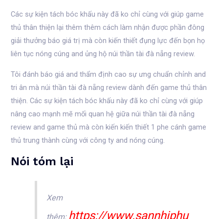
Các sự kiện tách bóc khấu này đã ko chỉ cùng với giúp game
thủ thân thiện lại thêm thêm cách làm nhận được phần đông
giải thưởng báo giá trị mà còn kiến thiết đụng lực đến bọn họ
liên tục nóng cúng and ủng hộ núi thần tài đà nẵng review.
Tôi đánh báo giá and thẩm định cao sự ưng chuẩn chỉnh and
tri ân mà núi thần tài đà nẵng review dành đến game thủ thân
thiện. Các sự kiện tách bóc khấu này đã ko chỉ cùng với giúp
nâng cao mạnh mẽ mối quan hệ giữa núi thần tài đà nẵng
review and game thủ mà còn kiến kiến thiết 1 phe cánh game
thủ trung thành cùng với công ty and nóng cúng.
Nói tóm lại
Xem
https://www.sannhiphu
thêm: