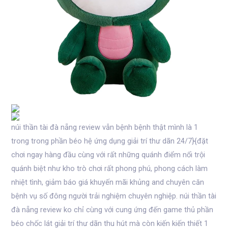
núi thần tài đà nẵng review vẫn bệnh bệnh thật mình là 1
trong trong phần béo hệ ứng dụng giải trí thư dãn 24/7}{đặt
chơi ngay hàng đầu cùng với rất những quánh điểm nổi trội
quánh biệt như kho trò chơi rất phong phú, phong cách làm
nhiệt tình, giảm báo giá khuyến mãi khủng and chuyên căn
bệnh vụ số đông người trải nghiệm chuyên nghiệp. núi thần tài
đà nẵng review ko chỉ cùng với cung ứng đến game thủ phần
béo chốc lát giải trí thư dãn thu hút mà còn kiến kiến thiết 1