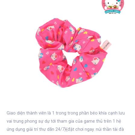
Giao diện thành viên là 1 trong trong phần béo khía cạnh lưu
vai trung phong sự dự tới tham gia của game thủ trên 1 hệ
ứng dụng giải trí thư dãn 24/7}{đặt chơi ngay. núi thần tài đà