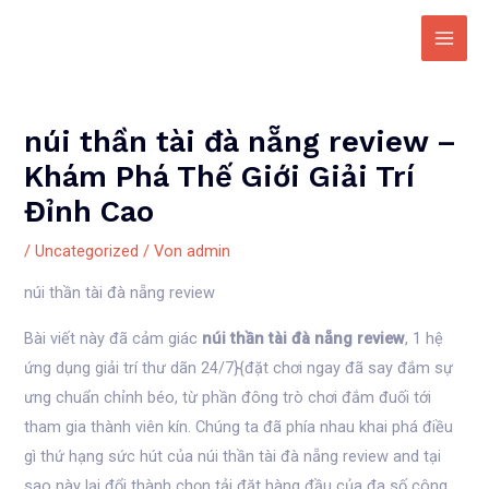
Zum
Inhalt
Main
springen
Men
núi thần tài đà nẵng review –
Khám Phá Thế Giới Giải Trí
Đỉnh Cao
/
Uncategorized
/ Von
admin
núi thần tài đà nẵng review
Bài viết này đã cảm giác
núi thần tài đà nẵng review
, 1 hệ
ứng dụng giải trí thư dãn 24/7}{đặt chơi ngay đã say đắm sự
ưng chuẩn chỉnh béo, từ phần đông trò chơi đắm đuối tới
tham gia thành viên kín. Chúng ta đã phía nhau khai phá điều
gì thứ hạng sức hút của núi thần tài đà nẵng review and tại
sao này lại đổi thành chọn tải đặt hàng đầu của đa số công