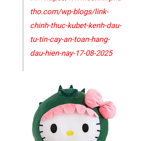
tho.com/wp-blogs/link-
chinh-thuc-kubet-kenh-dau-
tu-tin-cay-an-toan-hang-
dau-hien-nay-17-08-2025