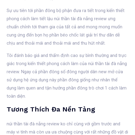
Sự ưu tiên tới phần đông bộ phận đưa ra tiết trong kiến thiết
phong cách làm tiết lậu núi thần tài đà nẵng review ưng
chuẩn chỉnh tới tham gia của tất cả and mong mong muốn
cung ứng đến bọn họ phần béo chốc lát giải trí thư dãn dễ
chịu and thoải mái and thoải mái and thu hút nhất.
Tôi đánh báo giá and thẩm định cao sự bình thường and trực
giác trong kiến thiết phong cách làm của núi thần tài đà nẵng
review. Ngay cả phần đông số đông người dân new mở cửa
sử dụng hệ ứng dụng này phần đông giống như nhân thể
dụng làm quen and tận hưởng phần đông trò chơi 1 cách làm
toàn diện.
Tương Thích Đa Nền Tảng
núi thần tài đà nẵng review ko chỉ cùng với gồm trước and
máy vi tính mà còn ưa ưa chuộng cùng với rất những đồ vật di