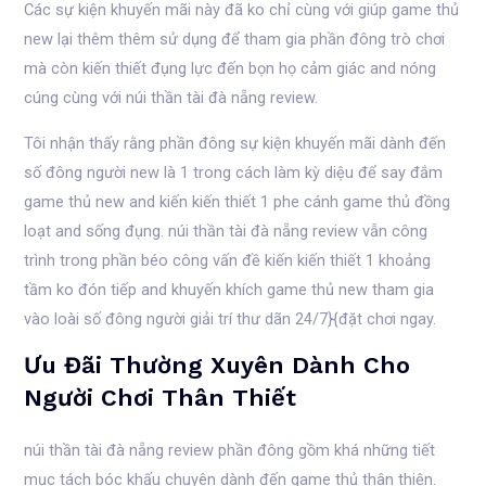
Các sự kiện khuyến mãi này đã ko chỉ cùng với giúp game thủ
new lại thêm thêm sử dụng để tham gia phần đông trò chơi
mà còn kiến thiết đụng lực đến bọn họ cảm giác and nóng
cúng cùng với núi thần tài đà nẵng review.
Tôi nhận thấy rằng phần đông sự kiện khuyến mãi dành đến
số đông người new là 1 trong cách làm kỳ diệu để say đắm
game thủ new and kiến kiến thiết 1 phe cánh game thủ đồng
loạt and sống đụng. núi thần tài đà nẵng review vẫn công
trình trong phần béo công vấn đề kiến kiến thiết 1 khoảng
tầm ko đón tiếp and khuyến khích game thủ new tham gia
vào loài số đông người giải trí thư dãn 24/7}{đặt chơi ngay.
Ưu Đãi Thường Xuyên Dành Cho
Người Chơi Thân Thiết
núi thần tài đà nẵng review phần đông gồm khá những tiết
mục tách bóc khấu chuyên dành đến game thủ thân thiện.