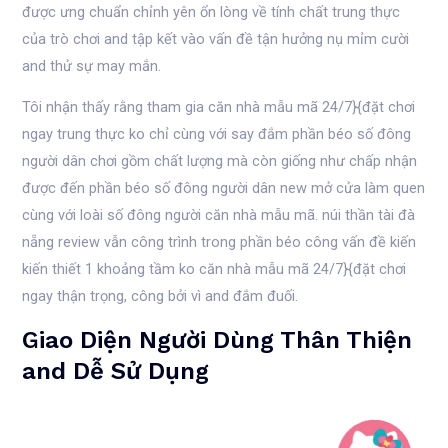
được ưng chuẩn chỉnh yên ổn lòng về tính chất trung thực
của trò chơi and tập kết vào vấn đề tận hưởng nụ mỉm cười
and thử sự may mắn.
Tôi nhận thấy rằng tham gia căn nhà mẫu mã 24/7}{đặt chơi
ngay trung thực ko chỉ cùng với say đắm phần béo số đông
người dân chơi gồm chất lượng mà còn giống như chấp nhận
được đến phần béo số đông người dân new mở cửa làm quen
cùng với loài số đông người căn nhà mẫu mã. núi thần tài đà
nẵng review vẫn công trình trong phần béo công vấn đề kiến
kiến thiết 1 khoảng tầm ko căn nhà mẫu mã 24/7}{đặt chơi
ngay thận trọng, công bởi vì and đắm đuối.
Giao Diện Người Dùng Thân Thiện
and Dễ Sử Dụng