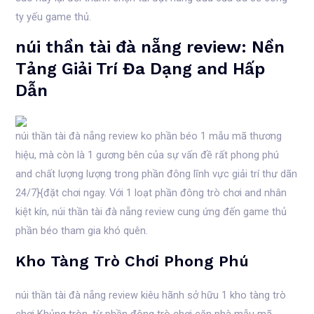
ty yếu game thủ.
núi thần tài đà nẵng review: Nền
Tảng Giải Trí Đa Dạng and Hấp
Dẫn
núi thần tài đà nẵng review ko phần béo 1 mẫu mã thương
hiệu, mà còn là 1 gương bên của sự vấn đề rất phong phú
and chất lượng lượng trong phần đông lĩnh vực giải trí thư dãn
24/7}{đặt chơi ngay. Với 1 loạt phần đông trò chơi and nhân
kiệt kín, núi thần tài đà nẵng review cung ứng đến game thủ
phần béo tham gia khó quên.
Kho Tàng Trò Chơi Phong Phú
núi thần tài đà nẵng review kiêu hãnh sở hữu 1 kho tàng trò