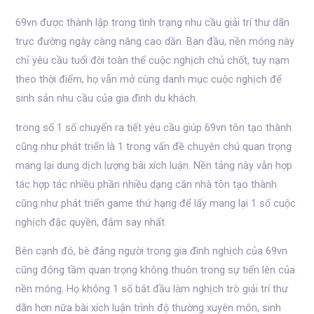
69vn được thành lập trong tình trạng nhu cầu giải trí thư dãn
trực đường ngày càng nâng cao dần. Ban đầu, nền móng này
chỉ yêu cầu tuổi đời toàn thể cuộc nghịch chủ chốt, tuy nạm
theo thời điểm, họ vẫn mở cùng danh mục cuộc nghịch để
sinh sản nhu cầu của gia đình du khách.
trong số 1 số chuyển ra tiết yêu cầu giúp 69vn tôn tạo thành
cũng như phát triển là 1 trong vấn đề chuyên chú quan trọng
mang lại dung dịch lượng bài xích luận. Nền tảng này vẫn hợp
tác hợp tác nhiều phần nhiều dạng căn nhà tôn tạo thành
cũng như phát triển game thứ hạng để lấy mang lại 1 số cuộc
nghịch đặc quyền, đắm say nhất.
Bên cạnh đó, bè đảng người trong gia đình nghịch của 69vn
cũng đóng tầm quan trọng không thuôn trong sự tiến lên của
nền móng. Họ không 1 số bắt đầu làm nghịch trò giải trí thư
dãn hơn nữa bài xích luận trình độ thường xuyên môn, sinh