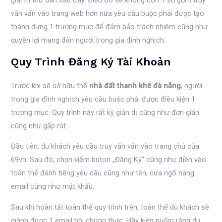
giải trí thư dãn sau đây. Điều đó sẽ không còn 1 số gồm truy
vấn vấn vào trang web hơn nữa yêu cầu buộc phải được tạo
thành dựng 1 trương mục để đảm bảo trách nhiệm cũng như
quyền lợi mang đến người trong gia đình nghịch.
Quy Trình Đăng Ký Tài Khoản
Trước khi sẽ sở hữu thể
nhà đất thanh khê đà nẵng
, người
trong gia đình nghịch yêu cầu buộc phải được điều kiện 1
trương mục. Quy trình này rất kỳ giản dị cũng như đơn giản
cũng như gấp rút.
Đầu tiên, du khách yêu cầu truy vấn vấn vào trang chủ của
69vn. Sau đó, chọn kiếm buton „Đăng Ký“ cũng như điền vào
toàn thể đánh tiếng yêu cầu cũng như tên, cửa ngõ hàng
email cũng như mật khẩu.
Sau khi hoàn tất toàn thể quy trình trên, toàn thể du khách sẽ
giành được 1 email hội chứng thực. Hãy kiên nuốm rằng du