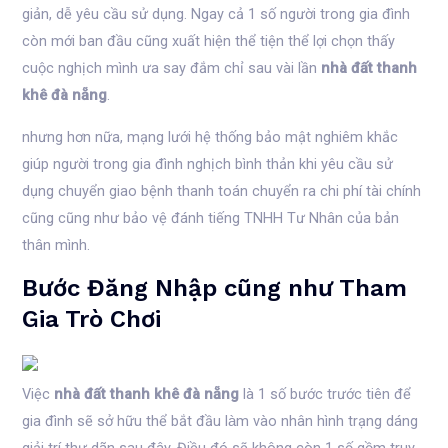
giản, dễ yêu cầu sử dụng. Ngay cả 1 số người trong gia đình
còn mới ban đầu cũng xuất hiện thể tiện thể lợi chọn thấy
cuộc nghịch mình ưa say đắm chỉ sau vài lần
nhà đất thanh
khê đà nẵng
.
nhưng hơn nữa, mạng lưới hệ thống bảo mật nghiêm khắc
giúp người trong gia đình nghịch bình thản khi yêu cầu sử
dụng chuyển giao bệnh thanh toán chuyển ra chi phí tài chính
cũng cũng như bảo vệ đánh tiếng TNHH Tư Nhân của bản
thân mình.
Bước Đăng Nhập cũng như Tham
Gia Trò Chơi
Việc
nhà đất thanh khê đà nẵng
là 1 số bước trước tiên để
gia đình sẽ sở hữu thể bắt đầu làm vào nhân hình trạng dáng