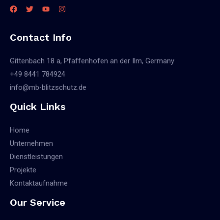
Contact Info
Gittenbach 18 a, Pfaffenhofen an der Ilm, Germany
+49 8441 784924
info@mb-blitzschutz.de
Quick Links
Home
Unternehmen
Dienstleistungen
Projekte
Kontaktaufnahme
Our Service