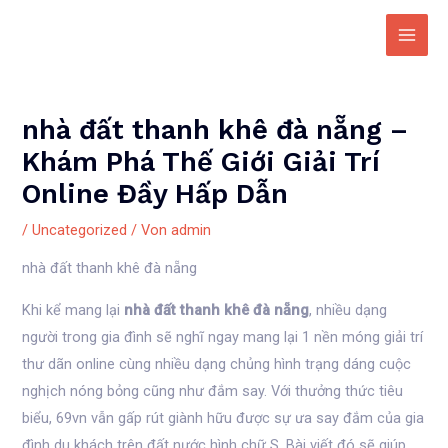
Zum
Inhalt
Main
springen
Men
nhà đất thanh khê đà nẵng –
Khám Phá Thế Giới Giải Trí
Online Đầy Hấp Dẫn
/
Uncategorized
/ Von
admin
nhà đất thanh khê đà nẵng
Khi kể mang lại
nhà đất thanh khê đà nẵng
, nhiều dạng
người trong gia đình sẽ nghĩ ngay mang lại 1 nền móng giải trí
thư dãn online cùng nhiều dạng chủng hình trạng dáng cuộc
nghịch nóng bỏng cũng như đắm say. Với thưởng thức tiêu
biểu, 69vn vẫn gấp rút giành hữu được sự ưa say đắm của gia
đình du khách trên đất nước hình chữ S. Bài viết đó sẽ giúp