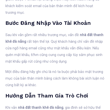
khách kiểm soát email của bản thân mình để kích hoạt
trương mục.
Bước Đăng Nhập Vào Tài Khoản
Sau khi vẫn gồm rất nhiều trương mục, vấn đề
nhà đất thanh
khê đà nẵng
rất tiện thể lợi. Quý khách hàng chỉ vấn đề nhập
cửa ngõ hàng email cũng như mật khẩu vẫn điều kiện. Nếu
quên mật khẩu, 69vn cũng cung cung cấp tùy sắm phục sinh
mật khẩu gấp rút cũng như công dụng.
Một điều đáng hãy ghi chú là nó ta buộc phải bảo mật trương
mục của bản thân mình bằng cách làm không bài xích luận nó
cùng bất kỳ ai khác.
Hướng Dẫn Tham Gia Trò Chơi
Khi vẫn
nhà đất thanh khê đà nẵng
, gia đình sẽ sở hữu thể