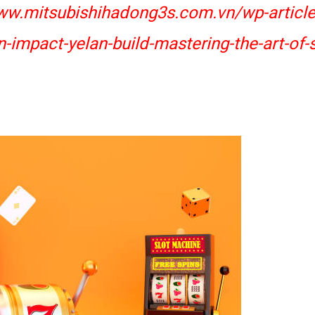
ww.mitsubishihadong3s.com.vn/wp-article/
n-impact-yelan-build-mastering-the-art-of