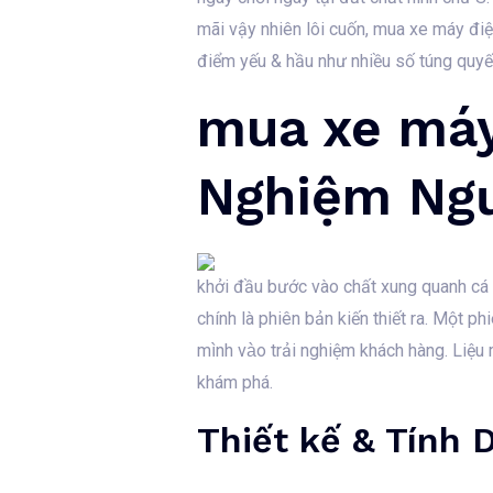
mãi vậy nhiên lôi cuốn, mua xe máy điện
điểm yếu & hầu như nhiều số túng quyết h
mua xe máy 
Nghiệm Ng
khởi đầu bước vào chất xung quanh cá 
chính là phiên bản kiến thiết ra. Một phi
mình vào trải nghiệm khách hàng. Liệu
khám phá.
Thiết kế & Tính 