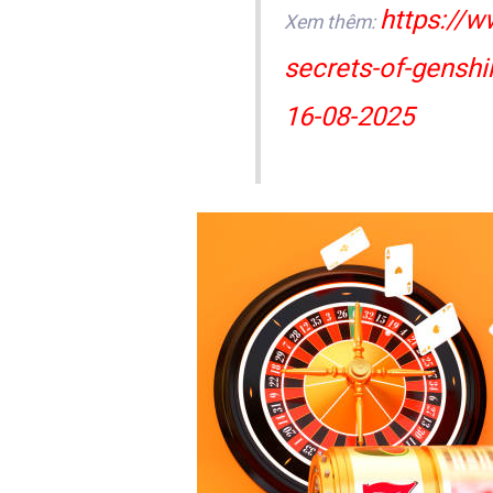
https://w
Xem thêm:
secrets-of-genshi
16-08-2025