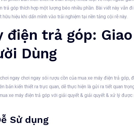
 trả góp thích hợp một lượng béo nhiều phần. Bài viết này vẫn đi 
ữu hiệu khi dấn mình vào trải nghiệm tại nền tảng cội rễ này.
điện trả góp: Giao 
ười Dùng
chơi ngay chơi ngay sôi rượu cồn của mua xe máy điện trả góp, đi
ên bản kiến thiết ra trực quan, dễ thực hiện là gửi ra tiết quan trọn
 mua xe máy điện trả góp với giải quyết & giải quyết & xử lý được
Dễ Sử dụng