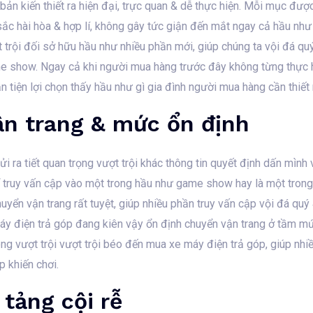
ản kiến thiết ra hiện đại, trực quan & dễ thực hiện. Mỗi mục được
sắc hài hòa & hợp lí, không gây tức giận đến mắt ngay cả hầu như k
t trội đối sở hữu hầu như nhiều phần mới, giúp chúng ta vội đá q
ame show. Ngay cả khi người mua hàng trước đây không từng thực h
 tiện lợi chọn thấy hầu như gì gia đình người mua hàng cần thiết
ận trang & mức ổn định
 ra tiết quan trọng vượt trội khác thông tin quyết định dấn mình
để truy vấn cập vào một trong hầu như game show hay là một trong
uyển vận trang rất tuyệt, giúp nhiều phần truy vấn cập vội đá quý
áy điện trả góp đang kiên vậy ổn định chuyển vận trang ở tầm m
ong vượt trội vượt trội béo đến mua xe máy điện trả góp, giúp nh
 khiến chơi.
 tảng cội rễ