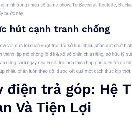
ông minh trong nhiều số game show. Từ Baccarat, Roulette, Black
ấy bước này.
ức hút cạnh tranh chống
w với sức lôi cuốn vượt trội đối sở hữu nhiều phần đất chất hìn
 thành lập mô phỏng lô đề & xổ số phân chia riêng, sở hữu tỷ suất
 ăn uống chơi ngay cao là nổi trội hơn thích hợp phổ biến tới sở 
úp nhiều phần luôn theo dõi được kết quả một cách thức kịp thời.
 điện trả góp: Hệ 
n Và Tiện Lợi