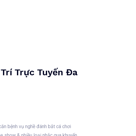
Kontaktaufnahme
0162-4140774
Trí Trực Tuyến Đa
 căn bệnh vụ nghề đánh bắt cá chơi
game show & nhiều loại nhắc qua khuyến