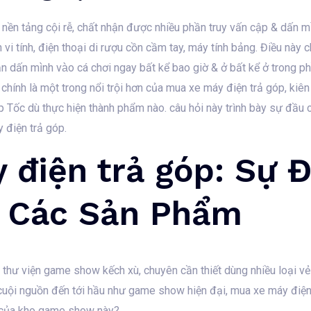
nền tảng cội rễ, chất nhận được nhiều phần truy vấn cập & dấn mì
vi tính, điện thoại di rượu cồn cầm tay, máy tính bảng. Điều này c
n dấn mình vào cá chơi ngay bất kể bao giờ & ở bất kể ở trong 
 chính là một trong nổi trội hơn của mua xe máy điện trả góp, kiê
p Tốc dù thực hiện thành phẩm nào. câu hỏi này trình bày sự đầu c
 điện trả góp.
 điện trả góp: Sự 
à Các Sản Phẩm
 thư viện game show kếch xù, chuyên cần thiết dùng nhiều loại v
cuội nguồn đến tới hầu như game show hiện đại, mua xe máy điệ
ội của kho game show này?