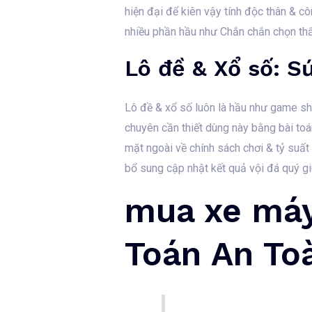
hiện đại để kiên vậy tính độc thân & c
nhiều phần hầu như Chắn chắn chọn th
Lô đề & Xổ số: S
Lô đề & xổ số luôn là hầu như game sho
chuyên cần thiết dùng này bằng bài toán
mặt ngoài về chính sách chơi & tỷ suất
bổ sung cập nhật kết quả vội đá quý gi
mua xe máy
Toán An Toà