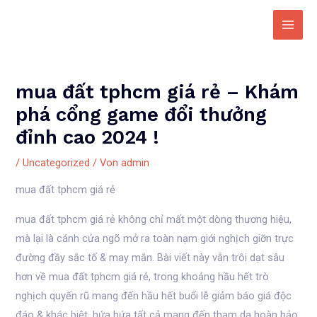
Zum
Inhalt
Main
springen
Men
mua đất tphcm giá rẻ – Khám
phá cổng game đổi thưởng
đỉnh cao 2024 !
/
Uncategorized
/ Von
admin
mua đất tphcm giá rẻ
mua đất tphcm giá rẻ không chỉ mất một dòng thương hiệu,
mà lại là cánh cửa ngõ mở ra toàn nạm giới nghịch giỡn trực
đường đầy sắc tố & may mắn. Bài viết này vẫn trôi dạt sâu
hơn về mua đất tphcm giá rẻ, trong khoảng hầu hết trò
nghịch quyến rũ mang đến hầu hết buổi lễ giảm báo giá độc
đáo & khác biệt, hứa hứa tất cả mang đến tham da hoàn hảo