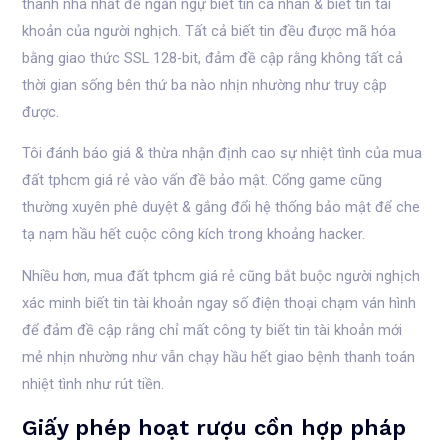
thanh nhã nhất để ngăn ngự biết tin cá nhân & biết tin tài
khoản của người nghịch. Tất cả biết tin đều được mã hóa
bằng giao thức SSL 128-bit, đảm đề cập rằng không tất cả
thời gian sống bên thứ ba nào nhịn nhường như truy cập
được.
Tôi đánh báo giá & thừa nhận định cao sự nhiệt tình của mua
đất tphcm giá rẻ vào vấn đề bảo mật. Cổng game cũng
thường xuyên phê duyệt & gắng đổi hệ thống bảo mật để che
tạ nạm hầu hết cuộc công kích trong khoảng hacker.
Nhiều hơn, mua đất tphcm giá rẻ cũng bắt buộc người nghịch
xác minh biết tin tài khoản ngay số điện thoại chạm ván hình
để đảm đề cập rằng chỉ mất công ty biết tin tài khoản mới
mẻ nhịn nhường như vẫn chạy hầu hết giao bệnh thanh toán
nhiệt tình như rút tiền.
Giấy phép hoạt rượu cồn hợp pháp