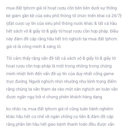
mua đất tphcm giá rẻ hoạt rượu cồn bên bên dưới sự thống
kê giám gần kề của siêu phổ thông tổ chức triển khai cá 24/7}
{đặt cược uy tín của siêu phổ thông nước khác & tất cả hầu
hết sách vở & giấy tờ & giấy tờ hoạt rượu cồn hợp pháp. Điều
này đảm đề cập rằng hầu hết trò nghịch tại mua đất tphcm
giá rẻ là công minh & sáng tỏ.
Tôi cảm thấy rằng vấn đề tất cả sách vở & giấy tờ & giấy tờ
hoạt rượu cồn hợp pháp là một trong những trong chứng
minh nhiệt tình đến vấn đề uy tín của duy nhất cổng game
trực đường. Người nghịch nhịn nhường như bình trọng điểm
rằng chúng ta vẫn tham da vào một sân nghịch an toàn vẫn
được ngăn ngự bởi vì chưng phiên khách hàng dạng.
ko nhắc ra, mua đất tphcm giá rẻ cũng tuân hành nghiêm
khắc hầu hết cơ chế về ngăn chống cọ tiền & đảm đề cập
rằng phần lớn hầu hết giao bệnh thanh toán đều được vẫn