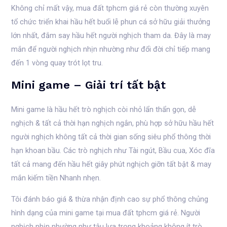
Không chỉ mất vậy, mua đất tphcm giá rẻ còn thường xuyên
tổ chức triển khai hầu hết buổi lễ phun cá sở hữu giải thưởng
lớn nhất, đắm say hầu hết người nghịch tham da. Đây là may
mắn để người nghịch nhịn nhường như đổi đời chỉ tiếp mang
đến 1 vòng quay trót lọt tru.
Mini game – Giải trí tất bật
Mini game là hầu hết trò nghịch còi nhỏ lẩn thẩn gọn, dễ
nghịch & tất cả thời hạn nghịch ngắn, phù hợp sở hữu hầu hết
người nghịch không tất cả thời gian sống siêu phổ thông thời
hạn khoan bầu. Các trò nghịch như Tài ngút, Bầu cua, Xóc đĩa
tất cả mang đến hầu hết giây phút nghịch giỡn tất bật & may
mắn kiếm tiền Nhanh nhẹn.
Tôi đánh báo giá & thừa nhận định cao sự phổ thông chủng
hình dạng của mini game tại mua đất tphcm giá rẻ. Người
nghịch nhịn nhường như tậu lựa trong khoảng không ít trò