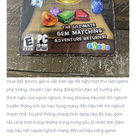
mua đất tphcm giá rẻ vẫn kiến lập đề nghị một thư viện game
phệ tướng, chuyên cần dùng đông hòn đảo sở trường yêu
thích nghi của người nghịch, trong khoảng hầu hết trò nghịch
truyền thống lịch sử hào hùng mang đến hầu hết trò nghịch
thanh nhã. Sự phổ thông chủng hình dạng này đó bao gồm
tất cả là một trong những trong trong yếu tố nhiệt tình đắm
say hầu hết người nghịch mang đến sở hữu cổng game.