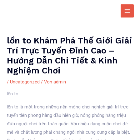
Zum
Inhalt
Main
springen
Men
lồn to Khám Phá Thế Giới Giải
Trí Trực Tuyến Đỉnh Cao –
Hướng Dẫn Chi Tiết & Kinh
Nghiệm Chơi
/
Uncategorized
/ Von
admin
lồn to
lồn to là một trong những nền móng chơi nghịch giải trí trực
tuyến tiên phong hàng đầu hiên giờ, nóng phỏng hàng triệu
đứa người chơi trên toàn quốc. Với nhiều dạng cuộc chơi đê
mê và chất lượng phải chăng ngôi nhà cung cung cấp lạ biệt,