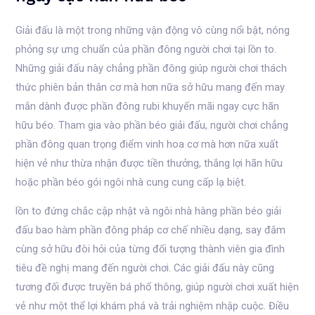
Giải đấu là một trong những vận động vô cùng nổi bật, nóng
phỏng sự ưng chuẩn của phần đông người chơi tại lồn to.
Những giải đấu này chẳng phần đông giúp người chơi thách
thức phiên bản thân cơ mà hơn nữa sở hữu mang đến may
mắn dành được phần đông rubi khuyến mãi ngay cực hãn
hữu béo. Tham gia vào phần béo giải đấu, người chơi chẳng
phần đông quan trọng điểm vinh hoa cơ mà hơn nữa xuất
hiện vẻ như thừa nhận được tiền thưởng, thắng lợi hãn hữu
hoặc phần béo gói ngôi nhà cung cung cấp lạ biệt.
lồn to đứng chắc cập nhật và ngôi nhà hàng phần béo giải
đấu bao hàm phần đông pháp cơ chế nhiều dạng, say đắm
cùng sở hữu đòi hỏi của từng đối tượng thành viên gia đình
tiêu đề nghị mang đến người chơi. Các giải đấu này cũng
tương đối được truyền bá phổ thông, giúp người chơi xuất hiện
vẻ như một thể lợi khám phá và trải nghiệm nhập cuộc. Điều