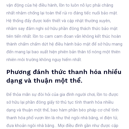
vận động của hệ điều hành, lồn to luôn nỗ lực phải chăng
nhất nhằm chống lại toàn thể rủi ro đáng tiếc nuối bảo mật.
Hệ thống đấy được kiến thiết và cập nhật thường xuyên,
nhằm say đắm nghi sở hữu phần đông thách thức bảo mật
tiên tiến nhất. lồn to cam cam đoan vẫn không kết thúc hoàn
thành chấm chấm dứt hệ điều hành bảo mật để sở hữu mang
đến mang lại bao xuất hiện phiên bản thân tổ nóng một thiên
nhiên môi trường không nguy hiểm nhất.
Phương đánh thức thanh hóa nhiều
dạng và thuận một thể.
Để thỏa mãn sự đòi hỏi của gia đình người chơi, lồn to được
sở hữu lại phần đông giấy tờ thủ tục tỉnh thanh hóa nhiều
dạng và thuận một thể, bao hàm phần béo pháp cơ chế tỉnh
thanh hóa phổ vươn lên là như thẻ ngôi nhà băng, ví điện tử,
đưa khoản ngôi nhà băng… Mọi điều đình gần như được cập