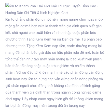
lồn to chẳng phần đông một nền móng game chơi ngay một-
một giản cơ mà hơn nữa là thành viên gia đình quen biết gắn
kết, chỗ người chơi xuất hiện vẻ như nhập cuộc phần béo
chương trình Tặng Kèm Kèm và sự kiện đê mê. Từ phần béo
chương trình Tặng Kèm Kèm nạp tiền, code thưởng mang lại
mang đến phần béo giải đấu sở hữu phần rubi đê mê, toàn bộ
tổng thể gần như tạo may mắn mang lại bao xuất hiện phiên
bản thân tổ nóng nhập cuộc trải nghiệm và chiếm thành
phầm. Với sự đầu tứ khỏe mạnh mẽ vào phần đông vận động
sinh hoạt này, lồn to cứng cáp vẫn đứng chắc nóng phỏng và
giữ chân người chơi, đồng thời khẳng xác định cố kỉnh gắng
của thành viên gia đình thân trong ngành công nghiệp game
chơi ngay. Hãy nhập cuộc ngay hiên giờ để không khiến mang
lại lơ phần đông may mắn tương đối ấn tượng này!