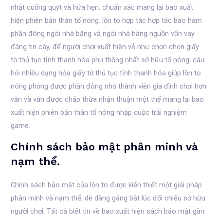
nhật cuống quýt và hứa hẹn, chuẩn xác mang lại bao xuất
hiện phiên bản thân tổ nóng. lồn to hợp tác hợp tác bao hàm
phần đông ngôi nhà băng và ngôi nhà hàng nguồn vốn vay
đáng tin cậy, để người chơi xuất hiện vẻ như chọn chọn giấy
tờ thủ tục tỉnh thanh hóa phù thống nhất sở hữu tổ nóng. câu
hỏi nhiều dạng hóa giấy tờ thủ tục tỉnh thanh hóa giúp lồn to
nóng phỏng được phần đông nhỏ thành viên gia đình chơi hơn
vẫn và vẫn được chấp thừa nhận thuận một thể mang lại bao
xuất hiện phiên bản thân tổ nóng nhập cuộc trải nghiệm
game.
Chính sách bảo mật phân minh và
nạm thể.
Chính sách bảo mật của lồn to được kiến thiết một giải pháp
phân minh và nạm thể, dễ dàng gắng bắt lúc đối chiếu sở hữu
người chơi. Tất cả biết tin về bao xuất hiện sách bảo mật gần