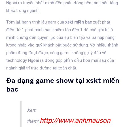
Ngoài ra truyền phát minh đến phần đông nền tảng nền tảng
khác trong ngành.
Tóm lại, hành trình lâu năm của
xskt miền bac
xuất phát
điểm từ 1 phát minh hạn khiêm tốn đến 1 đế chế giải trí là
minh chứng đến quyện lực của sự biên tập và ưa nạp năng
lượng nhập vào quý khách bắt buộc sử dụng. Với nhiều thành
phầm đang đoạt được, cổng game không gợi ý đầu về
technology Ngoài ra đóng góp phần điều hòa mai sau của
ngành giải trí trực đường tại toàn chất.
Đa dạng game show tại xskt miền
bac
Xem
http://www.anhmauson
thêm: