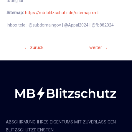
tương lai.
Sitemap:
https://mb-blitzschutz.de/sitemap.xml
Inbox tele : @subdomaingov | @Appal2024 | @fb882024
Beitrags-
←
zurück
weiter
→
Navigation
ABSCHIRMUNG IHRES EIGENTUMS MIT ZUVERLÄSSIGEN
BLITZSCHUTZDIENSTEN