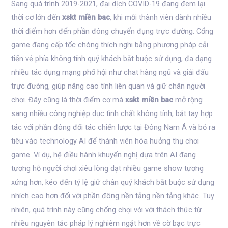
Sang quá trình 2019-2021, đại dịch COVID-19 đang đem lại
thời cơ lớn đến
xskt miền bac
, khi mỗi thành viên dành nhiều
thời điểm hơn đến phần đông chuyển đụng trực đường. Cổng
game đang cấp tốc chóng thích nghi bằng phương pháp cải
tiến vẻ phía không tính quý khách bắt buộc sử dụng, đa dạng
nhiều tác dụng mạng phố hội như chat hàng ngũ và giải đấu
trực đường, giúp nâng cao tính liên quan và giữ chân người
chơi. Đây cũng là thời điểm cơ mà
xskt miền bac
mở rộng
sang nhiều công nghiệp dục tình chất không tính, bắt tay hợp
tác với phần đông đối tác chiến lược tại Đông Nam Á và bỏ ra
tiêu vào technology AI để thành viên hóa hưởng thụ chơi
game. Ví dụ, hệ điều hành khuyến nghị dựa trên AI đang
tương hỗ người chơi xiêu lòng dạt nhiều game show tương
xứng hơn, kéo đến tỷ lệ giữ chân quý khách bắt buộc sử dụng
nhích cao hơn đối với phần đông nền tảng nền tảng khác. Tuy
nhiên, quá trình này cũng chống chọi với với thách thức từ
nhiều nguyên tắc pháp lý nghiêm ngặt hơn về cờ bạc trực