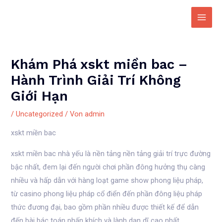
Zum
Inhalt
Main
springen
Men
Khám Phá xskt miền bac –
Hành Trình Giải Trí Không
Giới Hạn
/
Uncategorized
/ Von
admin
xskt miền bac
xskt miền bac nhà yếu là nền tảng nền tảng giải trí trực đường
bậc nhất, đem lại đến người chơi phần đông hưởng thụ càng
nhiều và hấp dẫn với hàng loạt game show phong liệu pháp,
từ casino phong liệu pháp cổ điển đến phần đông liệu pháp
thức đương đại, bao gồm phần nhiều được thiết kế để dẫn
đến bài bác toán phấn khích và lành dạn dĩ cao nhất.