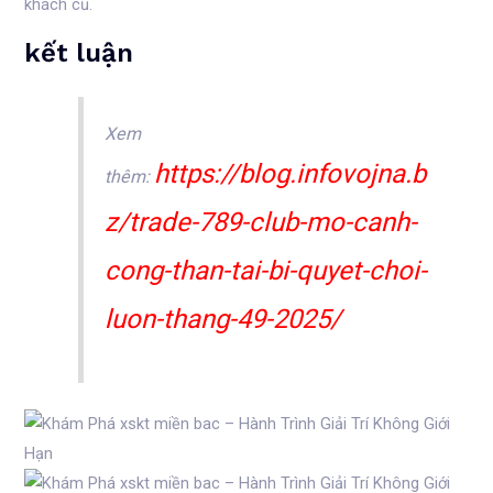
khách cũ.
kết luận
Xem
https://blog.infovojna.b
thêm:
z/trade-789-club-mo-canh-
cong-than-tai-bi-quyet-choi-
luon-thang-49-2025/