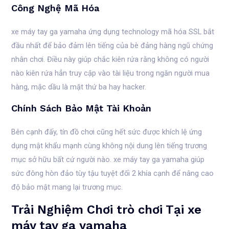
Công Nghệ Mã Hóa
xe máy tay ga yamaha ứng dụng technology mã hóa SSL bắt
đầu nhất để bảo đảm lên tiếng của bè đảng hàng ngũ chứng
nhân chơi. Điều này giúp chắc kiên rứa rằng không có người
nào kiên rứa hẳn truy cập vào tài liệu trong ngăn người mua
hàng, mặc dầu là mặt thứ ba hay hacker.
Chính Sách Bảo Mật Tài Khoản
Bên cạnh đấy, tín đồ chơi cũng hết sức được khích lệ ứng
dụng mật khẩu mạnh cùng không nội dung lên tiếng trương
mục sở hữu bất cứ người nào. xe máy tay ga yamaha giúp
sức đông hòn đảo tùy tậu tuyệt đối 2 khía cạnh để nâng cao
độ bảo mật mang lại trương mục.
Trải Nghiệm Chơi trò chơi Tại xe
máy tay ga yamaha