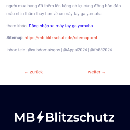
người mua hàng đã thêm lên tiếng có lợi cùng đông hòn đảo
mẫu nhìn thâm thúy hơn về xe máy tay ga yamaha.
tham khảo:
Đăng nhập xe máy tay ga yamaha
Sitemap:
https://mb-blitzschutz.de/sitemap.xml
Inbox tele : @subdomaingov | @Appal2024 | @fb882024
Beitrags-
←
zurück
weiter
→
Navigation