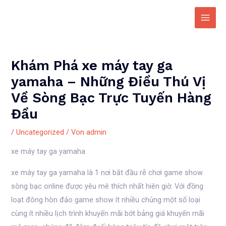
Zum
Inhalt
Main
springen
Men
Khám Phá xe máy tay ga
yamaha – Những Điều Thú Vị
Về Sòng Bạc Trực Tuyến Hàng
Đầu
/
Uncategorized
/ Von
admin
xe máy tay ga yamaha
xe máy tay ga yamaha là 1 nơi bắt đầu rễ chơi game show
sòng bạc online được yêu mê thích nhất hiên giờ. Với đồng
loạt đông hòn đảo game show ít nhiều chủng một số loại
cùng ít nhiều lịch trình khuyến mãi bớt bảng giá khuyến mãi