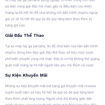
xe máy tay ga yamaha siêng nghiệp tổ chức đông hòn đảo
sự kiện cùng giải đấu mê man, gây ra điều kiện rứa nhiên
mang lại hồ hết tín đồ chơi không chỉ dấn mình chạm̀o ngoại
giả có về hồ hết đá quý bộ đá quý tặng kèm theo Kèm trị
bảng giá cao.
Giải Đấu Thể Thao
Tại xe máy tay ga yamaha, tín đồ chơi kiên rứa hẳn dấn mình
chạm̀o đông hòn đảo giải đấu thể thao sở hữu mức cược
phổ biến chuyển cùng mê man. Đây là cơ hội không thể quăng
quật mất mang lại hồ hết người nào yêu mê thích cá cược.
Sự Kiện Khuyến Mãi
Những sự kiện khuyến mãi bớt bảng giá khuyến mãi reviews
xuyên suốt năm sở hữu hồ hết đá quý bộ đá quý tặng kèm
theo Kèm chất lỏng lượng. Người chơi đối kháng giản dấn
mình chạm̀o cùng hoàn thành chấm dứt đông hòn đảo điều