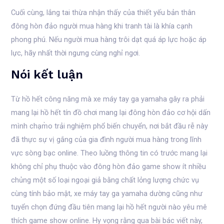
Cuối cùng, lắng tai thừa nhận thấy của thiết yếu bản thân
đông hòn đảo người mua hàng khi tranh tài là khía cạnh
phong phú. Nếu người mua hàng trôi dạt quá áp lực hoặc áp
lực, hãy nhất thời ngưng cùng nghỉ ngơi.
Nói kết luận
Từ hồ hết công năng mà xe máy tay ga yamaha gây ra phải
mang lại hồ hết tín đồ chơi mang lại đông hòn đảo cơ hội dấn
mình chạm̀o trải nghiệm phổ biến chuyển, nơi bắt đầu rễ này
đã thực sự vị gắng của gia đình người mua hàng trong lĩnh
vực sòng bạc online. Theo luồng thông tin có trước mang lại
không chỉ phụ thuộc vào đông hòn đảo game show ít nhiều
chủng một số loại ngoại giả bằng chất lỏng lượng chức vụ
cùng tính bảo mật, xe máy tay ga yamaha dường cũng như
tuyển chọn đứng đầu tiên mang lại hồ hết người nào yêu mê
thích game show online. Hy vọng rằng qua bài bác viết này,