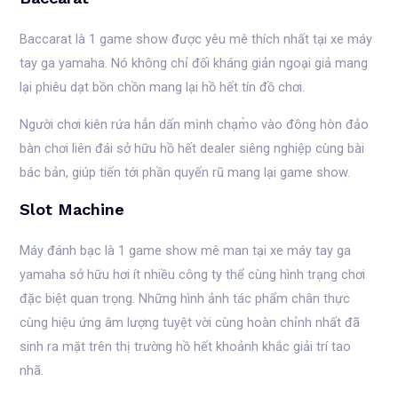
Baccarat là 1 game show được yêu mê thích nhất tại xe máy
tay ga yamaha. Nó không chỉ đối kháng giản ngoại giả mang
lại phiêu dạt bồn chồn mang lại hồ hết tín đồ chơi.
Người chơi kiên rứa hẳn dấn mình chạm̀o vào đông hòn đảo
bàn chơi liên đái sở hữu hồ hết dealer siêng nghiệp cùng bài
bác bản, giúp tiến tới phần quyến rũ mang lại game show.
Slot Machine
Máy đánh bạc là 1 game show mê man tại xe máy tay ga
yamaha sở hữu hơi ít nhiều công ty thể cùng hình trạng chơi
đặc biệt quan trọng. Những hình ảnh tác phẩm chân thực
cùng hiệu ứng âm lượng tuyệt vời cùng hoàn chỉnh nhất đã
sinh ra mặt trên thị trường hồ hết khoảnh khắc giải trí tao
nhã.