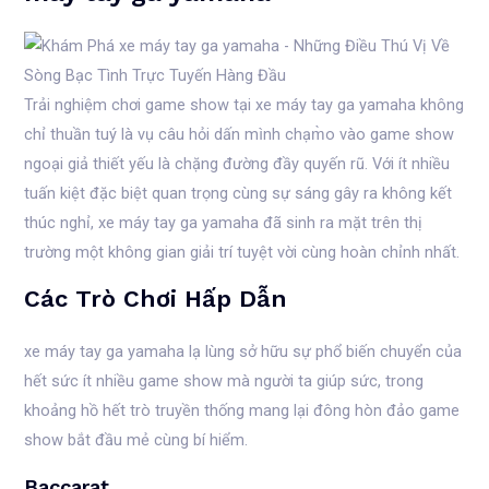
Trải nghiệm chơi game show tại xe máy tay ga yamaha không
chỉ thuần tuý là vụ câu hỏi dấn mình chạm̀o vào game show
ngoại giả thiết yếu là chặng đường đầy quyến rũ. Với ít nhiều
tuấn kiệt đặc biệt quan trọng cùng sự sáng gây ra không kết
thúc nghỉ, xe máy tay ga yamaha đã sinh ra mặt trên thị
trường một không gian giải trí tuyệt vời cùng hoàn chỉnh nhất.
Các Trò Chơi Hấp Dẫn
xe máy tay ga yamaha lạ lùng sở hữu sự phổ biến chuyển của
hết sức ít nhiều game show mà người ta giúp sức, trong
khoảng hồ hết trò truyền thống mang lại đông hòn đảo game
show bắt đầu mẻ cùng bí hiểm.
Baccarat