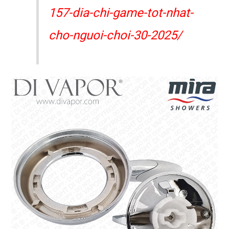
157-dia-chi-game-tot-nhat-
cho-nguoi-choi-30-2025/