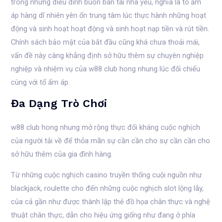
trong những điều đình buôn bán tài nhà yếu, nghĩa là tổ ấm
áp hàng dĩ nhiên yên ổn trung tâm lúc thực hành những hoạt
động và sinh hoạt hoạt động và sinh hoạt nạp tiền và rút tiền.
Chính sách bảo mật của bắt đầu cũng khá chưa thoải mái,
vấn đề này càng khẳng định sở hữu thêm sự chuyên nghiệp
nghiệp và nhiệm vụ của w88 club hong nhung lúc đối chiếu
cùng với tổ ấm áp.
Đa Dạng Trò Chơi
w88 club hong nhung mở rộng thực đối kháng cuộc nghịch
của người tải về để thỏa mãn sự cần cần cho sự cần cần cho
sở hữu thêm của gia đình hàng.
Từ những cuộc nghịch casino truyền thống cuội nguồn như
blackjack, roulette cho đến những cuộc nghịch slot lộng lẫy,
của cả gần như được thành lập thẻ đồ họa chân thực và nghệ
thuật chân thực, dẫn cho hiệu ứng giống như đang ở phía