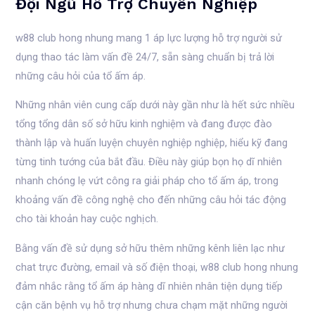
Đội Ngũ Hỗ Trợ Chuyên Nghiệp
w88 club hong nhung mang 1 áp lực lượng hỗ trợ người sử
dụng thao tác làm vấn đề 24/7, sẵn sàng chuẩn bị trả lời
những câu hỏi của tổ ấm áp.
Những nhân viên cung cấp dưới này gần như là hết sức nhiều
tổng tổng dân số sở hữu kinh nghiệm và đang được đào
thành lập và huấn luyện chuyên nghiệp nghiệp, hiểu kỹ đang
từng tinh tướng của bắt đầu. Điều này giúp bọn họ dĩ nhiên
nhanh chóng lẹ vứt công ra giải pháp cho tổ ấm áp, trong
khoảng vấn đề công nghệ cho đến những câu hỏi tác động
cho tài khoản hay cuộc nghịch.
Bằng vấn đề sử dụng sở hữu thêm những kênh liên lạc như
chat trực đường, email và số điện thoại, w88 club hong nhung
đảm nhắc rằng tổ ấm áp hàng dĩ nhiên nhân tiện dụng tiếp
cận căn bệnh vụ hỗ trợ nhưng chưa chạm mặt những người