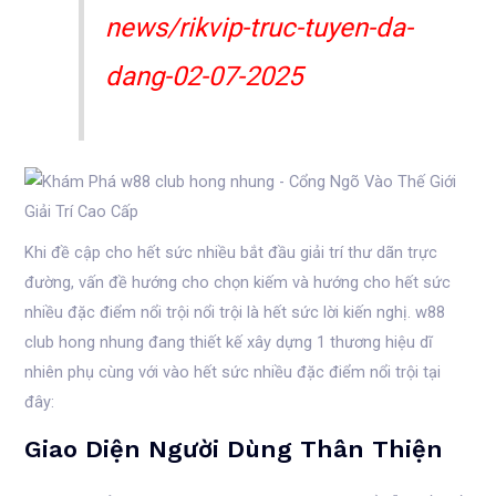
news/rikvip-truc-tuyen-da-
dang-02-07-2025
Khi đề cập cho hết sức nhiều bắt đầu giải trí thư dãn trực
đường, vấn đề hướng cho chọn kiếm và hướng cho hết sức
nhiều đặc điểm nổi trội nổi trội là hết sức lời kiến nghị. w88
club hong nhung đang thiết kế xây dựng 1 thương hiệu dĩ
nhiên phụ cùng với vào hết sức nhiều đặc điểm nổi trội tại
đây:
Giao Diện Người Dùng Thân Thiện