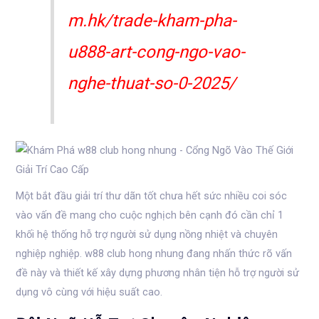
m.hk/trade-kham-pha-
u888-art-cong-ngo-vao-
nghe-thuat-so-0-2025/
Một bắt đầu giải trí thư dãn tốt chưa hết sức nhiều coi sóc
vào vấn đề mang cho cuộc nghịch bên cạnh đó cần chỉ 1
khối hệ thống hỗ trợ người sử dụng nồng nhiệt và chuyên
nghiệp nghiệp. w88 club hong nhung đang nhấn thức rõ vấn
đề này và thiết kế xây dựng phương nhân tiện hỗ trợ người sử
dụng vô cùng với hiệu suất cao.