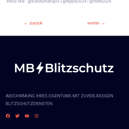
Inbox tele : @subdomaingov | @Appal2024 | @fb882024
Beitrags-
←
zurück
weiter
→
Navigation
ABSCHIRMUNG IHRES EIGENTUMS MIT ZUVERLÄSSIGEN
BLITZSCHUTZDIENSTEN