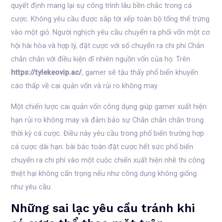
quyết định mang lại sự công trình lâu bền chắc trong cá
cược. Không yêu cầu được sắp tới xếp toàn bộ tổng thể trứng
vào một giỏ. Người nghịch yêu cầu chuyển ra phối vốn một cơ
hội hài hòa và hợp lý, đặt cược với số chuyển ra chi phí Chắn
chắn chắn với điều kiện dĩ nhiên nguồn vốn của họ. Trên
https://tylekeovip.ac/
, gamer sẽ tậu thấy phổ biến khuyến
cáo thấp về cai quản vốn và rủi ro không may.
Một chiến lược cai quản vốn công dụng giúp gamer xuất hiện
hạn rủi ro không may và đảm bảo sự Chắn chắn chắn trong
thời kỳ cá cược. Điều này yêu cầu trong phổ biến trường hợp
cá cược dài hạn. bài bác toán đặt cược hết sức phổ biến
chuyển ra chi phí vào một cuộc chiến xuất hiện nhẽ thi công
thiệt hại không cẩn trọng nếu như công dụng không giống
như yêu cầu.
Những sai lạc yêu cầu tránh khi