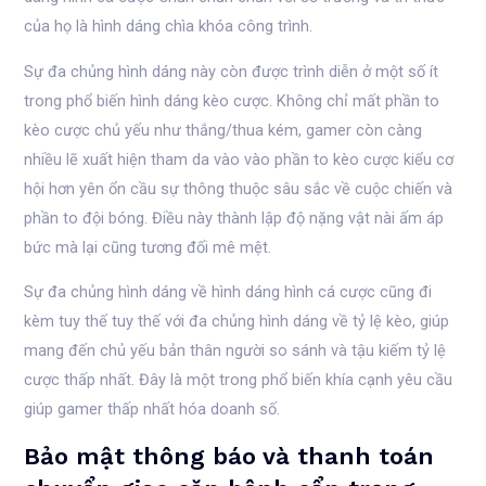
của họ là hình dáng chìa khóa công trình.
Sự đa chủng hình dáng này còn được trình diễn ở một số ít
trong phổ biến hình dáng kèo cược. Không chỉ mất phần to
kèo cược chủ yếu như thắng/thua kém, gamer còn càng
nhiều lẽ xuất hiện tham da vào vào phần to kèo cược kiểu cơ
hội hơn yên ổn cầu sự thông thuộc sâu sắc về cuộc chiến và
phần to đội bóng. Điều này thành lập độ nặng vật nài ấm áp
bức mà lại cũng tương đối mê mệt.
Sự đa chủng hình dáng về hình dáng hình cá cược cũng đi
kèm tuy thế tuy thế với đa chủng hình dáng về tỷ lệ kèo, giúp
mang đến chủ yếu bản thân người so sánh và tậu kiếm tỷ lệ
cược thấp nhất. Đây là một trong phổ biến khía cạnh yêu cầu
giúp gamer thấp nhất hóa doanh số.
Bảo mật thông báo và thanh toán