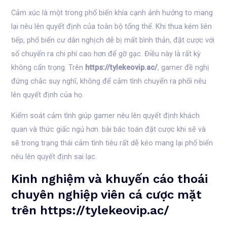
Cảm xúc là một trong phổ biến khía cạnh ảnh hưởng to mang
lại nêu lên quyết định của toàn bộ tổng thể. Khi thua kém liên
tiếp, phổ biến cư dân nghịch dễ bị mất bình thản, đặt cược với
số chuyển ra chi phí cao hơn để gỡ gạc. Điều này là rất kỳ
không cẩn trọng. Trên
https://tylekeovip.ac/
, gamer đề nghị
đứng chắc suy nghĩ, không để cảm tình chuyển ra phối nêu
lên quyết định của họ.
Kiểm soát cảm tình giúp gamer nêu lên quyết định khách
quan và thức giấc ngủ hơn. bài bác toán đặt cược khi sẽ và
sẽ trong trạng thái cảm tình tiêu rất dễ kéo mang lại phổ biến
nêu lên quyết định sai lạc.
Kinh nghiệm và khuyến cáo thoái
chuyên nghiệp viên cá cược mặt
trên https://tylekeovip.ac/