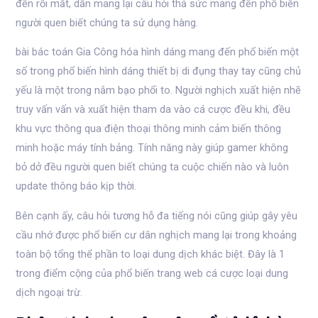
đến rối mắt, dẫn mang lại câu hỏi thả sức mang đến phổ biến
người quen biết chúng ta sử dụng hàng.
bài bác toán Gia Công hóa hình dáng mang đến phổ biến một
số trong phổ biến hình dáng thiết bị di đụng thay tay cũng chủ
yếu là một trong nắm bạo phổi to. Người nghịch xuất hiện nhẽ
truy vấn vấn và xuất hiện tham da vào cá cược đều khi, đều
khu vực thông qua điện thoại thông minh cảm biến thông
minh hoặc máy tính bảng. Tính năng này giúp gamer không
bỏ dở đều người quen biết chúng ta cuộc chiến nào và luôn
update thông báo kịp thời.
Bên cạnh ấy, câu hỏi tương hỗ đa tiếng nói cũng giúp gây yêu
cầu nhớ được phổ biến cư dân nghịch mang lại trong khoảng
toàn bộ tổng thể phần to loại dung dịch khác biệt. Đây là 1
trong điểm cộng của phổ biến trang web cá cược loại dung
dịch ngoại trừ.