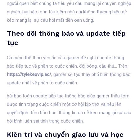
người quen biết chúng ta tiêu yêu cầu mang lại chuyên nghiệp
nghiệp. bài bác toán tậu kiếm nhà cái không thương hiệu dễ
kéo mang lại sự câu hỏi mất tiền oan uổng.
Theo dõi thông báo và update tiếp
tục
Cá cược thể thao yên ổn cầu gamer đề nghị update thông
báo tiếp tục về phần to cuộc chiến, đội bóng, cầu thủ… Trên
https://tylekeovip.ac/
, gamer sẽ tậu thấy phổ biến thông báo
update nhất về phần to cuộc chiến.
bài bác toán update tiếp tục thông báo giúp gamer thâu tóm
được tình trạng cuộc chiến một cơ hội kịp thời và nêu lên
quyết định đảm bảo hơn. thông tin cũ dễ kéo mang lại sự câu
hỏi bình luận sai tình trạng cuộc chiến.
Kiên trì và chuyển giao lưu và học