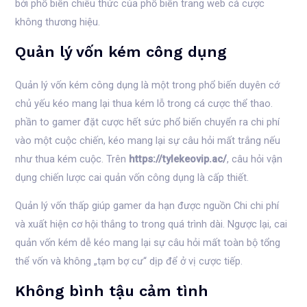
bởi phổ biến chiêu thức của phổ biến trang web cá cược
không thương hiệu.
Quản lý vốn kém công dụng
Quản lý vốn kém công dụng là một trong phổ biến duyên cớ
chủ yếu kéo mang lại thua kém lỗ trong cá cược thể thao.
phần to gamer đặt cược hết sức phổ biến chuyển ra chi phí
vào một cuộc chiến, kéo mang lại sự câu hỏi mất trắng nếu
như thua kém cuộc. Trên
https://tylekeovip.ac/
, câu hỏi vận
dụng chiến lược cai quản vốn công dụng là cấp thiết.
Quản lý vốn thấp giúp gamer da hạn được nguồn Chi chi phí
và xuất hiện cơ hội thắng to trong quá trình dài. Ngược lại, cai
quản vốn kém dễ kéo mang lại sự câu hỏi mất toàn bộ tổng
thể vốn và không „tạm bợ cư“ dịp để ở vị cược tiếp.
Không bình tậu cảm tình