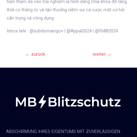
hiện tham da vào trải nghiệm là hình dáng chìa khóa để tăng
thời cơ thắng to và tận thưởng niềm vui cá cược một cơ hội
cẩn trọng và công dụng.
Inbox tele : @subdomaingov | @Appal2024 | @fb882024
Beitrags-
←
zurück
weiter
→
Navigation
ABSCHIRMUNG IHRES EIGENTUMS MIT ZUVERLÄSSIGEN