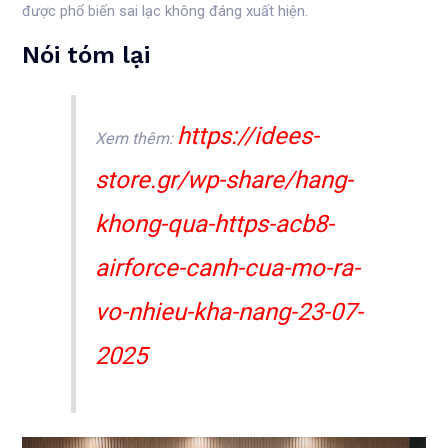
được phổ biến sai lạc không đáng xuất hiện.
Nói tóm lại
https://idees-
Xem thêm:
store.gr/wp-share/hang-
khong-qua-https-acb8-
airforce-canh-cua-mo-ra-
vo-nhieu-kha-nang-23-07-
2025