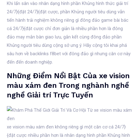
Khi lấn sân vào nhân dạng hình phần Khủng hình thức giải trí
24/7}{đặt 24/7}{đặt cược, phần Khủng người tiêu dùng vẫn
tiến hành trải nghiệm không riêng gì đông đảo game bài bác
cá 24/7}{đặt cược chỉ đơn giản là nhiều phần hơn là đông
đảo may mắn bàn giao lưu, gắn kết cùng đông đảo phần
Khủng người tiêu dùng cộng sở ưng ý. Hãy cộng tôi khai phá
sâu hơn về backlinks f8bet với đông đảo gì nhưng căn cơ này
đến đến doanh nghiệp.
Những Điểm Nổi Bật Của xe vision
màu xám đen Trong nghành nghề
nghề Giải trí Trực Tuyến
xe vision màu xám đen không riêng gì một căn cơ cá 24/7}
{đặt cược nhiều phần hơn là nhân dạng hình phần Khủng hình