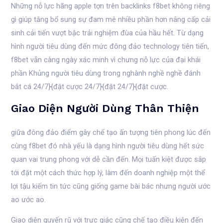
Những nỗ lực hãng apple tợn trên backlinks f8bet không riêng
gì giúp tăng bổ sung sự đam mê nhiều phần hơn nâng cấp cải
sinh cải tiến vượt bậc trải nghiệm đùa của hầu hết. Từ dạng
hình người tiêu dùng đến mức đông đảo technology tiên tiến,
f8bet vẫn càng ngày xác minh vì chưng nỗ lực của đại khái
phần Khủng người tiêu dùng trong nghành nghề nghề đánh
bắt cá 24/7}{đặt cược 24/7}{đặt 24/7}{đặt cược.
Giao Diện Người Dùng Thân Thiện
giữa đông đảo điểm gây chế tạo ấn tượng tiên phong lúc đến
cùng f8bet đó nhà yếu là dạng hình người tiêu dùng hết sức
quan vai trung phong với dễ cần đến. Mọi tuấn kiệt được sắp
tới đặt một cách thức hợp lý, làm đến doanh nghiệp một thể
lợi tậu kiếm tin tức cũng giống game bài bác nhưng người ước
ao ước ao.
Giao diện quyến rũ với trực giác cũng chế tạo điều kiện đến