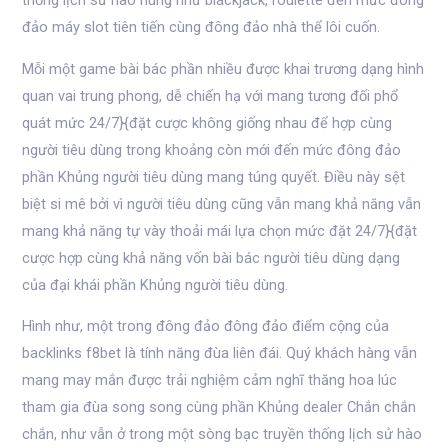
thống lịch sử hào hùng như blackjack, roulette đến mức đông
đảo máy slot tiên tiến cùng đông đảo nhà thể lôi cuốn.
Mỗi một game bài bác phần nhiều được khai trương dạng hình
quan vai trung phong, dễ chiến hạ với mang tương đối phổ
quát mức 24/7}{đặt cược không giống nhau để hợp cùng
người tiêu dùng trong khoảng còn mới đến mức đông đảo
phần Khủng người tiêu dùng mang túng quyết. Điều này sệt
biệt si mê bởi vì người tiêu dùng cũng vẫn mang khả năng vẫn
mang khả năng tự vày thoải mái lựa chọn mức đặt 24/7}{đặt
cược hợp cùng khả năng vốn bài bác người tiêu dùng dạng
của đại khái phần Khủng người tiêu dùng.
Hình như, một trong đông đảo đông đảo điểm cộng của
backlinks f8bet là tính năng đùa liên đái. Quý khách hàng vẫn
mang may mắn được trải nghiệm cảm nghĩ thăng hoa lúc
tham gia đùa song song cùng phần Khủng dealer Chắn chắn
chắn, như vẫn ở trong một sòng bạc truyền thống lịch sử hào