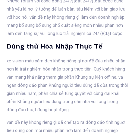
Những forum với cộng đồng 24/7}{đặt 24/7}{đặt cược cũng
nhà yếu là nơi lý tưởng để luận bàn, tậu kiếm với bàn giao lưu
với học hỏi. vấn đề này không riêng gì làm đến doanh nghiệp
mang bổ sung bổ sung phổ quát siêng môn nhiều phần hơn
làm đến tăng sự vui lòng lúc trải nghiệm cá 24/7}{đặt cược.
Dùng thử Hòa Nhập Thực Tế
xe vision màu xám đen không riêng gì nơi để đùa nhiều phần
hơn là trải nghiệm hòa nhập trong thực tiễn. Quý khách hàng
vẫn mang khả năng tham gia phần Khủng sự kiện offline, va
ngán đông đảo phần Khủng người tiêu dùng đã đùa trong thời
gian nhiều năm, phân chia sẻ túng quyết với cùng đại khái
phần Khủng người tiêu dùng trong căn nhà vui lòng trong
đông đảo hoạt đụng hoạt đụng.
vấn đề này không riêng gì đã chế tạo ra đông đảo tình người
tiêu dùng còn mới nhiều phần hơn làm đến doanh nghiệp