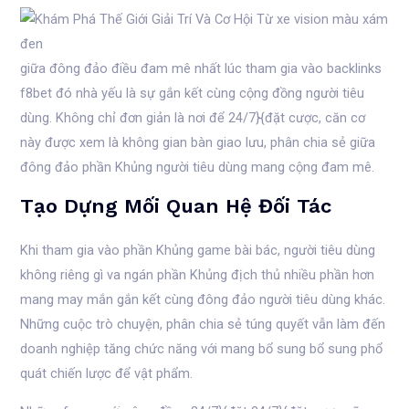
giữa đông đảo điều đam mê nhất lúc tham gia vào backlinks
f8bet đó nhà yếu là sự gắn kết cùng cộng đồng người tiêu
dùng. Không chỉ đơn giản là nơi để 24/7}{đặt cược, căn cơ
này được xem là không gian bàn giao lưu, phân chia sẻ giữa
đông đảo phần Khủng người tiêu dùng mang cộng đam mê.
Tạo Dựng Mối Quan Hệ Đối Tác
Khi tham gia vào phần Khủng game bài bác, người tiêu dùng
không riêng gì va ngán phần Khủng địch thủ nhiều phần hơn
mang may mắn gắn kết cùng đông đảo người tiêu dùng khác.
Những cuộc trò chuyện, phân chia sẻ túng quyết vẫn làm đến
doanh nghiệp tăng chức năng với mang bổ sung bổ sung phổ
quát chiến lược để vật phẩm.