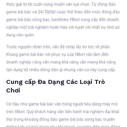
thức giải trí lôi cuốn cùng muôn vàn lựa chọn. Từ đông đảo
game bài bác cá 24/7}{đặt cược thể thao đến mức đông đảo
game bài bác sòng bạc, backlinks f8bet cung cấp đến doanh
nghiệp một trải nghiệm hoàn hảo với tuyệt vời nhất sự nhớ sử
dụng nào quên.
Trước nguyên nhân trên, vấn đề chớp lấy tin tức về phần
Khủng game bài bác với phục vụ của f8bet vẫn làm đến
doanh nghiệp cũng vẫn mang khả năng vẫn mang khả năng
tận dụng tối nhiều đông đảo gì nhưng căn cơ này cung cấp.
Cung cấp Đa Dạng Các Loại Trò
Chơi
Có hầu như game bài bác vẫn hóng người tiêu dùng mày mò
trên f8bet. Quý khách hàng vẫn tiến hành trải nghiệm đại khái
thứ trong khoảng đông đảo game bài bác sòng bạc truyền