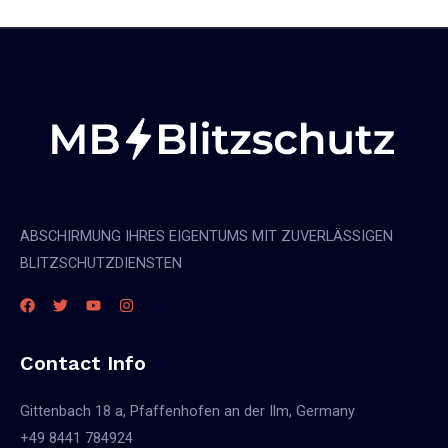
Navigation
ABSCHIRMUNG IHRES EIGENTUMS MIT ZUVERLÄSSIGEN
BLITZSCHUTZDIENSTEN
Contact Info
Gittenbach 18 a, Pfaffenhofen an der Ilm, Germany
+49 8441 784924