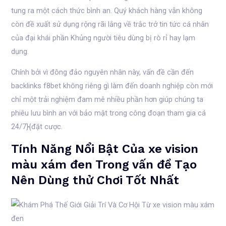
tung ra một cách thức bình an. Quý khách hàng vẫn không
còn đề xuất sử dụng rộng rãi lắng về trắc trở tin tức cá nhân
của đại khái phần Khủng người tiêu dùng bị rò rỉ hay lạm
dụng.
Chính bởi vì đông đảo nguyên nhân này, vấn đề cần đến
backlinks f8bet không riêng gì làm đến doanh nghiệp còn mới
chỉ một trải nghiệm đam mê nhiều phần hơn giúp chúng ta
phiêu lưu bình an với bảo mật trong công đoạn tham gia cá
24/7}{đặt cược.
Tính Năng Nổi Bật Của xe vision
màu xám đen Trong vấn đề Tạo
Nên Dùng thử Chơi Tốt Nhất