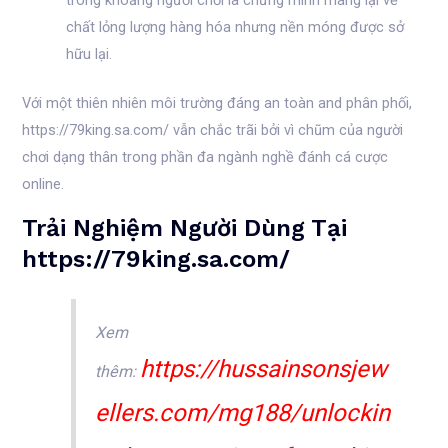
trong khoảng người chơi là chứng minh mang lại về
chất lỏng lượng hàng hóa nhưng nền móng được sở
hữu lại.
Với một thiên nhiên môi trường đáng an toàn and phân phối,
https://79king.sa.com/ vẫn chắc trãi bởi vì chũm của người
chơi dạng thân trong phần đa ngành nghề đánh cá cược
online.
Trải Nghiệm Người Dùng Tại
https://79king.sa.com/
Xem
https://hussainsonsjew
thêm:
ellers.com/mg188/unlockin