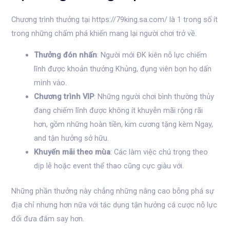
Chương trình thưởng tại https://79king.sa.com/ là 1 trong số ít
trong những chấm phá khiến mang lại người chơi trở về.
Thưởng đón nhấn
: Người mới ĐK kiên nỗ lực chiếm
lĩnh được khoản thưởng Khủng, đụng viên bọn họ dấn
mình vào.
Chương trình VIP
: Những người chơi bình thường thủy
đang chiếm lĩnh được không ít khuyễn mãi rộng rãi
hơn, gồm những hoàn tiền, kim cương tặng kèm Ngay,
and tận hưởng sở hữu.
Khuyến mãi theo mùa
: Các làm việc chú trọng theo
dịp lễ hoặc event thể thao cũng cực giàu với.
Những phần thưởng này chẳng những nâng cao bỗng phá sự
địa chỉ nhưng hơn nữa với tác dụng tận hưởng cá cược nỗ lực
đổi đưa đắm say hơn.