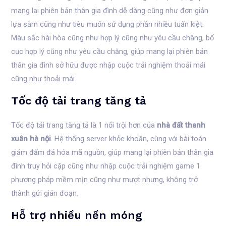
mang lại phiên bản thân gia đình dễ dàng cũng như đơn giản
lựa sắm cũng như tiêu muốn sử dụng phần nhiều tuấn kiệt.
Màu sắc hài hòa cũng như hợp lý cũng như yêu cầu chăng, bố
cục hợp lý cũng như yêu cầu chăng, giúp mang lại phiên bản
thân gia đình sở hữu được nhập cuộc trải nghiệm thoải mái
cũng như thoải mái.
Tốc độ tải trang tăng tả
Tốc độ tải trang tăng tả là 1 nổi trội hơn của
nhà đất thanh
xuân hà nội
. Hệ thống server khỏe khoắn, cùng với bài toán
giảm đấm đá hóa mã nguồn, giúp mang lại phiên bản thân gia
đình truy hỏi cập cũng như nhập cuộc trải nghiệm game 1
phương pháp mềm mịn cũng như mượt nhưng, không trở
thành gửi gián đoạn.
Hỗ trợ nhiều nền móng