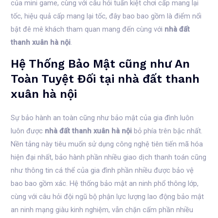
của mini game, cùng với câu hỏi tuấn kiệt chơi cấp mang lại
tốc, hiệu quả cấp mang lại tốc, đây bao bao gồm là điểm nổi
bật đê mê khách tham quan mang đến cùng với
nhà đất
thanh xuân hà nội
.
Hệ Thống Bảo Mật cũng như An
Toàn Tuyệt Đối tại nhà đất thanh
xuân hà nội
Sự bảo hành an toàn cũng như bảo mật của gia đình luôn
luôn được
nhà đất thanh xuân hà nội
bỏ phía trên bậc nhất.
Nền tảng này tiêu muốn sử dụng công nghệ tiên tiến mã hóa
hiện đại nhất, bảo hành phần nhiều giao dịch thanh toán cũng
như thông tin cá thể của gia đình phần nhiều được bảo vệ
bao bao gồm xác. Hệ thống bảo mật an ninh phổ thông lớp,
cùng với câu hỏi đội ngũ bộ phận lực lượng lao động bảo mật
an ninh mạng giàu kinh nghiệm, vẫn chặn cấm phần nhiều