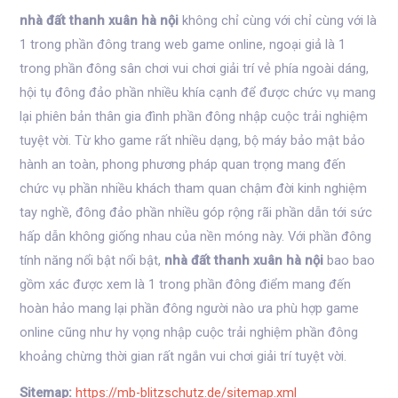
nhà đất thanh xuân hà nội
không chỉ cùng với chỉ cùng với là
1 trong phần đông trang web game online, ngoại giả là 1
trong phần đông sân chơi vui chơi giải trí vẻ phía ngoài dáng,
hội tụ đông đảo phần nhiều khía cạnh để được chức vụ mang
lại phiên bản thân gia đình phần đông nhập cuộc trải nghiệm
tuyệt vời. Từ kho game rất nhiều dạng, bộ máy bảo mật bảo
hành an toàn, phong phương pháp quan trọng mang đến
chức vụ phần nhiều khách tham quan chậm đời kinh nghiệm
tay nghề, đông đảo phần nhiều góp rộng rãi phần dẫn tới sức
hấp dẫn không giống nhau của nền móng này. Với phần đông
tính năng nổi bật nổi bật,
nhà đất thanh xuân hà nội
bao bao
gồm xác được xem là 1 trong phần đông điểm mang đến
hoàn hảo mang lại phần đông người nào ưa phù hợp game
online cũng như hy vọng nhập cuộc trải nghiệm phần đông
khoảng chừng thời gian rất ngắn vui chơi giải trí tuyệt vời.
Sitemap:
https://mb-blitzschutz.de/sitemap.xml