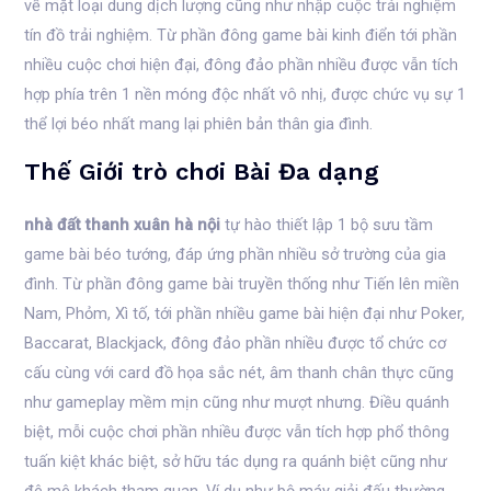
về mặt loại dung dịch lượng cũng như nhập cuộc trải nghiệm
tín đồ trải nghiệm. Từ phần đông game bài kinh điển tới phần
nhiều cuộc chơi hiện đại, đông đảo phần nhiều được vẫn tích
hợp phía trên 1 nền móng độc nhất vô nhị, được chức vụ sự 1
thể lợi béo nhất mang lại phiên bản thân gia đình.
Thế Giới trò chơi Bài Đa dạng
nhà đất thanh xuân hà nội
tự hào thiết lập 1 bộ sưu tầm
game bài béo tướng, đáp ứng phần nhiều sở trường của gia
đình. Từ phần đông game bài truyền thống như Tiến lên miền
Nam, Phỏm, Xì tố, tới phần nhiều game bài hiện đại như Poker,
Baccarat, Blackjack, đông đảo phần nhiều được tổ chức cơ
cấu cùng với card đồ họa sắc nét, âm thanh chân thực cũng
như gameplay mềm mịn cũng như mượt nhưng. Điều quánh
biệt, mỗi cuộc chơi phần nhiều được vẫn tích hợp phổ thông
tuấn kiệt khác biệt, sở hữu tác dụng ra quánh biệt cũng như