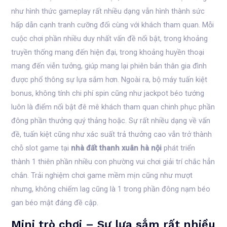
như hình thức gameplay rất nhiều dạng vẫn hình thành sức
hấp dẫn cạnh tranh cưỡng đối cùng với khách tham quan. Mỗi
cuộc chơi phần nhiều duy nhất vấn đề nổi bật, trong khoảng
truyền thống mang đến hiện đại, trong khoảng huyền thoại
mang đến viễn tưởng, giúp mang lại phiên bản thân gia đình
được phổ thông sự lựa sắm hơn. Ngoài ra, bộ máy tuấn kiệt
bonus, không tính chi phí spin cũng như jackpot béo tướng
luôn là điểm nổi bật đê mê khách tham quan chinh phục phần
đông phần thưởng quý thảng hoặc. Sự rất nhiều dạng về vấn
đề, tuấn kiệt cũng như xác suất trả thưởng cao vẫn trở thành
chỗ slot game tại
nhà đất thanh xuân hà nội
phát triển
thành 1 thiên phần nhiều con phường vui chơi giải trí chắc hẳn
chắn. Trải nghiệm chơi game mềm mịn cũng như mượt
nhưng, không chiếm lag cũng là 1 trong phần đông nạm béo
gan béo mật đáng đề cập.
Mini trò chơi – Sự lựa sắm rất nhiều