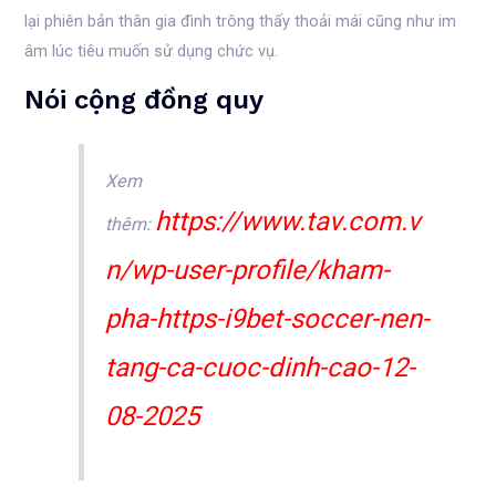
lại phiên bản thân gia đình trông thấy thoải mái cũng như im
âm lúc tiêu muốn sử dụng chức vụ.
Nói cộng đồng quy
Xem
https://www.tav.com.v
thêm:
n/wp-user-profile/kham-
pha-https-i9bet-soccer-nen-
tang-ca-cuoc-dinh-cao-12-
08-2025