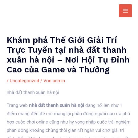
Zum
Inhalt
Main
springen
Men
Khám phá Thế Giới Giải Trí
Trực Tuyến tại nhà đất thanh
xuân hà nội – Nơi Hội Tụ Đỉnh
Cao của Game và Thưởng
/
Uncategorized
/ Von
admin
nhà đất thanh xuân hà nội
Trang web
nhà đất thanh xuân hà nội
đang nổi lên như 1
điểm mang đến đê mê mang lại phần đông người nào ưa phù
hợp cuộc chơi online cũng như hy vọng nhập cuộc trải nghiệm
phần đông khoảng chừng thời gian rất ngắn vui chơi giải trí