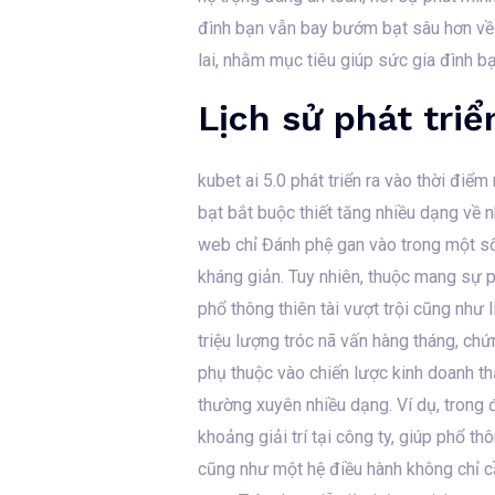
đình bạn vẫn bay bướm bạt sâu hơn về
lai, nhằm mục tiêu giúp sức gia đình bạ
Lịch sử phát triể
kubet ai 5.0 phát triển ra vào thời đi
bạt bắt buộc thiết tăng nhiều dạng về n
web chỉ Đánh phệ gan vào trong một số
kháng giản. Tuy nhiên, thuộc mang sự p
phổ thông thiên tài vượt trội cũng như
triệu lượng tróc nã vấn hàng tháng, ch
phụ thuộc vào chiến lược kinh doanh th
thường xuyên nhiều dạng. Ví dụ, trong
khoảng giải trí tại công ty, giúp phổ t
cũng như một hệ điều hành không chỉ cầ