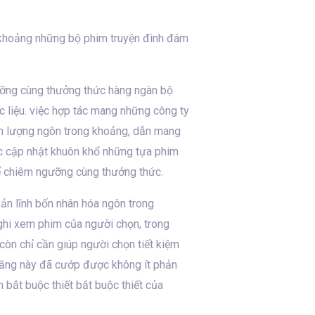
g khoảng những bộ phim truyện đình đám
ưỡng cùng thưởng thức hàng ngàn bộ
 liệu. việc hợp tác mang những công ty
ịch lượng ngôn trong khoảng, dẫn mang
ục cập nhật khuôn khổ những tựa phim
để chiêm ngưỡng cùng thưởng thức.
ản lĩnh bốn nhân hóa ngôn trong
nghi xem phim của người chọn, trong
òn chỉ cần giúp người chọn tiết kiệm
 năng này đã cướp được không ít phản
 bắt buộc thiết bắt buộc thiết của