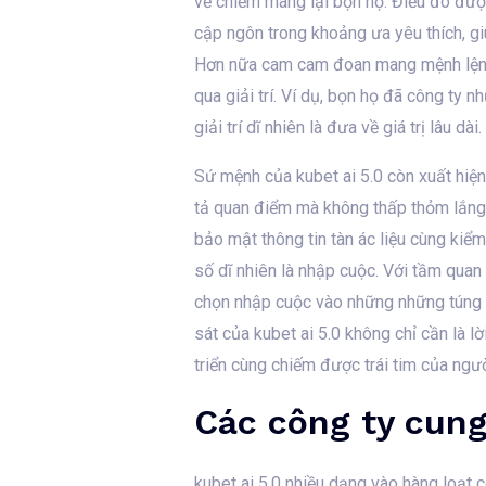
vẻ chiếm mang lại bọn họ. Điều đó được 
cập ngôn trong khoảng ưa yêu thích, gi
Hơn nữa cam cam đoan mang mệnh lệnh 
qua giải trí. Ví dụ, bọn họ đã công ty
giải trí dĩ nhiên là đưa về giá trị lâu dài.
Sứ mệnh của kubet ai 5.0 còn xuất hiện
tả quan điểm mà không thấp thỏm lắng 
bảo mật thông tin tàn ác liệu cùng kiể
số dĩ nhiên là nhập cuộc. Với tầm quan
chọn nhập cuộc vào những những túng t
sát của kubet ai 5.0 không chỉ cần là 
triển cùng chiếm được trái tim của ngư
Các công ty cung
kubet ai 5.0 nhiều dạng vào hàng loạt