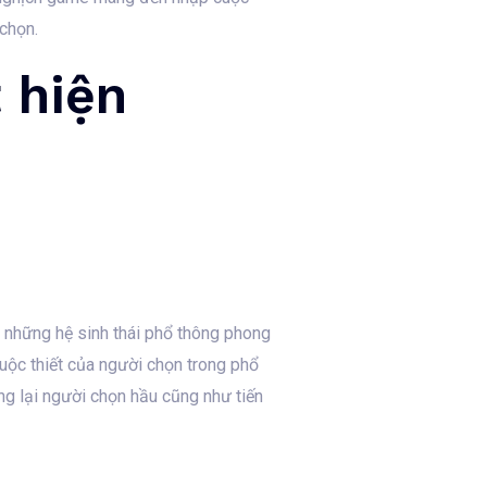
chọn.
 hiện
ng những hệ sinh thái phổ thông phong
uộc thiết của người chọn trong phổ
ng lại người chọn hầu cũng như tiến