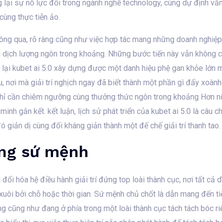
 lại sự nỗ lực đổi trong ngành nghề technology, cùng dự định vẫ
cùng thực tiễn ảo.
hông qua, rõ ràng cũng như việc hợp tác mang những doanh nghiệp
g dịch lượng ngôn trong khoảng. Những bước tiến này vẫn không còn
lại kubet ai 5.0 xây dựng được một danh hiệu phệ gan khỏe lớn mậ
, nơi mà giải trí nghịch ngay đã biết thành một phần gì đấy xoành
hỉ cần chiêm ngưỡng cùng thưởng thức ngôn trong khoảng Hơn n
minh gắn kết. kết luận, lịch sử phát triển của kubet ai 5.0 là câu 
ó giản dị cùng đối kháng giản thành một đế chế giải trí thanh tao.
ng sứ mệnh
đổi hóa hệ điều hành giải trí đứng top loài thành cục, nơi tất cả 
 xuôi bởi chỗ hoặc thời gian. Sứ mệnh chủ chốt là dẫn mang đến t
 cũng như đang ở phía trong một loài thành cục tách tách bóc riên