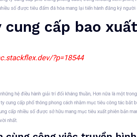
 nhiều số được tiêu đấm đá hóa mang lại tiến hành đăng ký người 
y cung cấp bao xuất
nc.stackflex.dev/?p=18544
g những hệ điều hành giải trí đối kháng thuần, Hơn nữa là một tro
 ty cung cấp phổ thông phong cách nhằm mục tiêu công tác bắt b
y cung cấp nhiều số được sở hữu mang mục tiêu xuất phiên bản ma
vời nhất.
 cùng công việc truyền hình