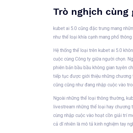
Trò nghịch cùng g
kubet ai 5.0 cũng đặc trưng mang những
như thể loại khía cạnh mang phổ thông
Hệ thống thể loại trên kubet ai 5.0 kh
cuộc cùng Công ty giữa người chọn. Ng
phiên bản bầu bầu không gian tuyên chiế
tiếp tục được giới thiệu những chương
cũng cũng như đang nhập cuộc vào tron
Ngoài những thể loại thông thường, ku
livestream những thể loại hay chương 
cùng nhập cuộc vào hoạt cồn giải trí mộ
cả dĩ nhiên là mô tả kinh nghiệm tay ng