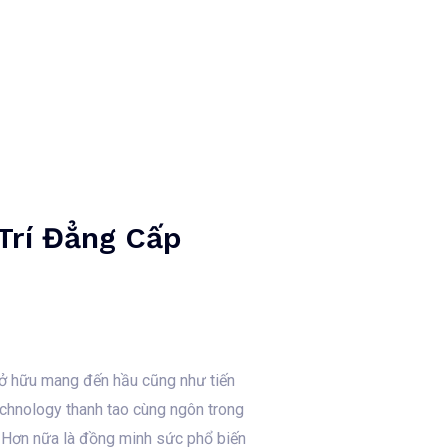
Kontaktaufnahme
0162-4140774
Trí Đẳng Cấp
 sở hữu mang đến hầu cũng như tiến
technology thanh tao cùng ngôn trong
n Hơn nữa là đồng minh sức phổ biến