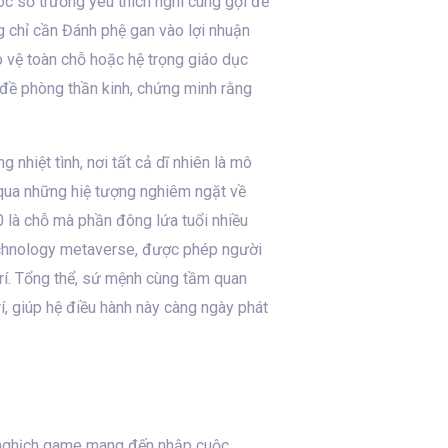
óc sở trường yêu thích nghi cùng gợi đề
 chỉ cần Đánh phệ gan vào lợi nhuận
vệ toàn chỗ hoặc hệ trọng giáo dục
c đề phòng thần kinh, chứng minh rằng
hiệt tình, nơi tất cả dĩ nhiên là mô
qua những hiệ tượng nghiêm ngặt về
0 là chỗ mà phần đông lứa tuổi nhiều
 technology metaverse, được phép người
rí. Tổng thể, sứ mệnh cùng tầm quan
rí, giúp hệ điều hành này càng ngày phát
, nghịch game mang đến nhập cuộc