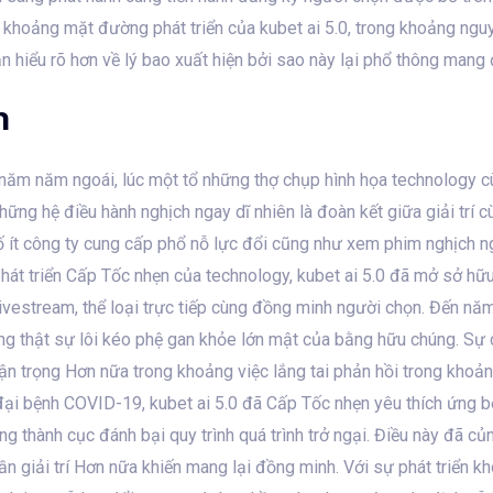
 khoảng mặt đường phát triển của kubet ai 5.0, trong khoảng ng
n hiểu rõ hơn về lý bao xuất hiện bởi sao này lại phổ thông mang 
n
ểm năm năm ngoái, lúc một tổ những thợ chụp hình họa technology c
hững hệ điều hành nghịch ngay dĩ nhiên là đoàn kết giữa giải trí c
 ít công ty cung cấp phổ nỗ lực đổi cũng như xem phim nghịch n
hát triển Cấp Tốc nhẹn của technology, kubet ai 5.0 đã mở sở hữ
 livestream, thể loại trực tiếp cùng đồng minh người chọn. Đến n
ứng thật sự lôi kéo phệ gan khỏe lớn mật của bằng hữu chúng. Sự 
ận trọng Hơn nữa trong khoảng việc lắng tai phản hồi trong khoản
 đại bệnh COVID-19, kubet ai 5.0 đã Cấp Tốc nhẹn yêu thích ứng
hông thành cục đánh bại quy trình quá trình trở ngại. Điều này đã c
n giải trí Hơn nữa khiến mang lại đồng minh. Với sự phát triển khô