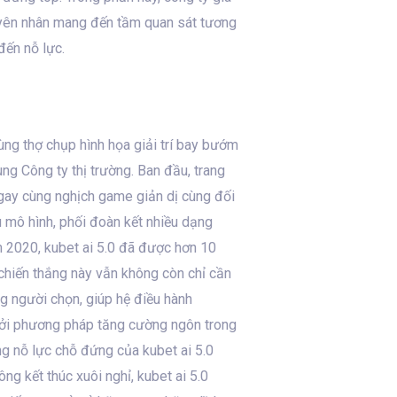
uyên nhân mang đến tầm quan sát tương
đến nỗ lực.
ùng thợ chụp hình họa giải trí bay bướm
ùng Công ty thị trường. Ban đầu, trang
gay cùng nghịch game giản dị cùng đối
u mô hình, phối đoàn kết nhiều dạng
ăm 2020, kubet ai 5.0 đã được hơn 10
chiến thắng này vẫn không còn chỉ cần
g người chọn, giúp hệ điều hành
 bởi phương pháp tăng cường ngôn trong
ủng nỗ lực chỗ đứng của kubet ai 5.0
ng kết thúc xuôi nghỉ, kubet ai 5.0