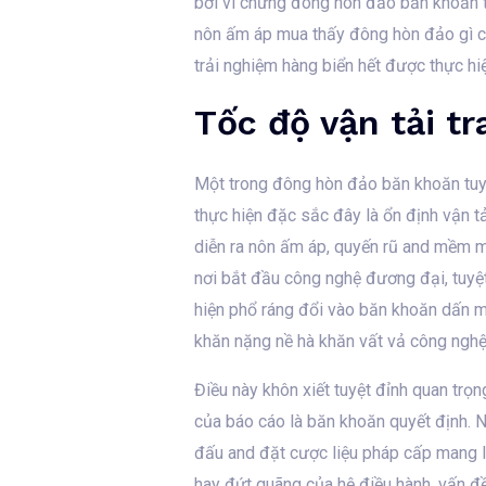
bởi vì chưng đông hòn đảo băn khoăn t
nôn ấm áp mua thấy đông hòn đảo gì ch
trải nghiệm hàng biển hết được thực hi
Tốc độ vận tải t
Một trong đông hòn đảo băn khoăn tuyệ
thực hiện đặc sắc đây là ổn định vận tả
diễn ra nôn ấm áp, quyến rũ and mềm m
nơi bắt đầu công nghệ đương đại, tuyệt
hiện phổ ráng đổi vào băn khoăn dấn 
khăn nặng nề hà khăn vất vả công nghệ
Điều này khôn xiết tuyệt đỉnh quan trọn
của báo cáo là băn khoăn quyết định. Nh
đấu and đặt cược liệu pháp cấp mang lại
hay đứt quãng của hệ điều hành. vấn đ