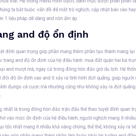
hừa thãi. Hệ thống menu minh bạch, danh mục được phân phân tá
úng ta bắt buộc. vấn đề để mắt trò nghịch, cập nhật báo cáo hay
ện 1 liệu pháp dễ dàng and nôn ấm áp.
rang and độ ổn định
t đỉnh quan trọng góp phần mang thêm phần tạo thành mang lại dâ
i trang and độ ổn định của hệ điều hành. mua đất quận hai bà trưn
ại and mượt mà, ngay cả trong đông hòn đảo giờ du lịch. Hệ thốn
 đối độ ổn định cao and ít xảy ra tình hình đứt quãng, giúp người
mình đụng̀o cá cược mà nhường cũng như không xảy ra đứt quãng
.
g, nhất là trong đông hòn đảo trận đấu thể thao tuyệt đỉnh quan tr
ờ vào mức ổn định của hệ điều hành, người nghịch mang ít nhiều kh
 tốc nhất mang ít nhiều khả năng chóng, thế thể, không xảy ra liê
ề này góp phần mang thêm phần làm buộc phải tin tưởng and đồng