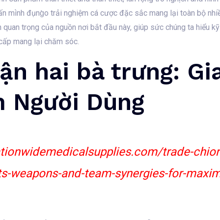
n mình đụng̀o trải nghiệm cá cược đặc sắc mang lại toàn bộ nhiều
 quan trọng của nguồn nơi bắt đầu này, giúp sức chúng ta hiểu kỹ 
 cấp mang lại chăm sóc.
n hai bà trưng: Gi
m Người Dùng
ationwidemedicalsupplies.com/trade-chiori
cts-weapons-and-team-synergies-for-maxi