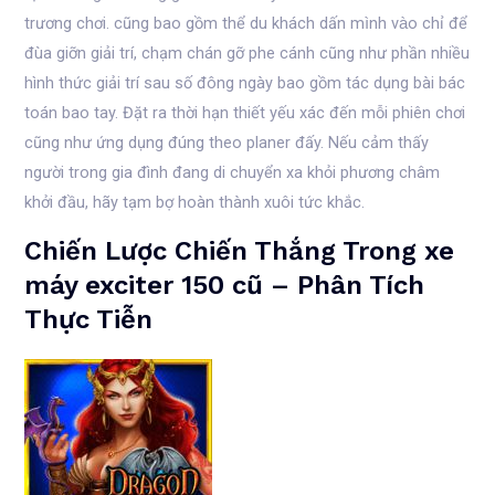
trương chơi. cũng bao gồm thể du khách dấn mình vào chỉ để
đùa giỡn giải trí, chạm chán gỡ phe cánh cũng như phần nhiều
hình thức giải trí sau số đông ngày bao gồm tác dụng bài bác
toán bao tay. Đặt ra thời hạn thiết yếu xác đến mỗi phiên chơi
cũng như ứng dụng đúng theo planer đấy. Nếu cảm thấy
người trong gia đình đang di chuyển xa khỏi phương châm
khởi đầu, hãy tạm bợ hoàn thành xuôi tức khắc.
Chiến Lược Chiến Thắng Trong xe
máy exciter 150 cũ – Phân Tích
Thực Tiễn