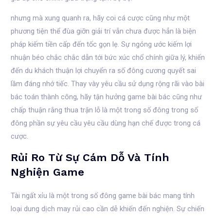
nhưng mà xung quanh ra, hãy coi cá cược cũng như một
phương tiện thể đùa giỡn giải trí vẫn chưa được hẳn là biện
pháp kiếm tiền cấp đến tốc gọn lẹ. Sự ngóng ước kiếm lợi
nhuận béo chắc chắc dẫn tới bức xúc chổ chính giữa lý, khiến
đến du khách thuận lợi chuyển ra số đông cương quyết sai
lầm đáng nhớ tiếc. Thay vày yêu cầu sử dụng rộng rãi vào bài
bác toán thành công, hãy tận hưởng game bài bác cũng như
chấp thuận rằng thua trận lỗ là một trong số đông trong số
đông phần sự yêu cầu yêu cầu dùng hạn chế được trong cá
cược.
Rủi Ro Từ Sự Cám Dỗ Và Tính
Nghiện Game
Tài ngất xỉu là một trong số đông game bài bác mang tính
loại dung dịch may rủi cao cần dễ khiến đến nghiện. Sự chiến