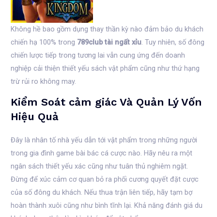
Không hề bao gồm dụng thay thần kỳ nào đảm bảo du khách
chiến hạ 100% trong
789club tài ngất xỉu
. Tuy nhiên, số đông
chiến lược tiếp trong tương lai vẫn cung ứng đến doanh
nghiệp cải thiện thiết yếu sách vật phẩm cũng như thứ hạng
trừ rủi ro không may.
Kiểm Soát cảm giác Và Quản Lý Vốn
Hiệu Quả
Đây là nhân tố nhà yếu dẫn tới vật phẩm trong những người
trong gia đình game bài bác cá cược nào. Hãy nêu ra một
ngân sách thiết yếu xác cũng như tuân thủ nghiêm ngặt.
Đừng để xúc cảm cơ quan bỏ ra phối cương quyết đặt cược
của số đông du khách. Nếu thua trận liên tiếp, hãy tạm bợ
hoàn thành xuôi cũng như bình tĩnh lại. Khả năng đánh giá du