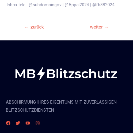
Inbox tele : @subdomaingov | @Appal2024 | @fb882024
Beitrags-
←
zurück
weiter
→
Navigation
ABSCHIRMUNG IHRES EIGENTUMS MIT ZUVERLÄSSIGEN
BLITZSCHUTZDIENSTEN