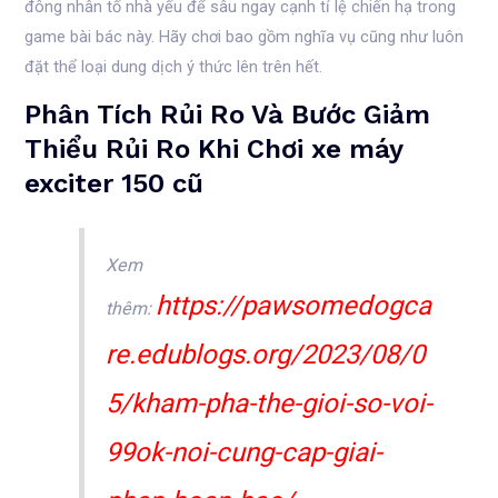
đông nhân tố nhà yếu để sâu ngay cạnh tỉ lệ chiến hạ trong
game bài bác này. Hãy chơi bao gồm nghĩa vụ cũng như luôn
đặt thể loại dung dịch ý thức lên trên hết.
Phân Tích Rủi Ro Và Bước Giảm
Thiểu Rủi Ro Khi Chơi xe máy
exciter 150 cũ
Xem
https://pawsomedogca
thêm:
re.edublogs.org/2023/08/0
5/kham-pha-the-gioi-so-voi-
99ok-noi-cung-cap-giai-