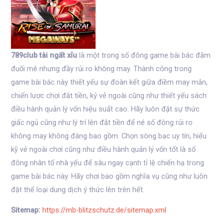
789club tài ngất xỉu
là một trong số đông game bài bác đắm
đuối mê nhưng đầy rủi ro không may. Thành công trong
game bài bác này thiết yếu sự đoàn kết giữa điềm may mắn,
chiến lược chơi đắt tiền, kỷ vẻ ngoài cũng như thiết yếu sách
điều hành quản lý vốn hiệu suất cao. Hãy luôn đặt sự thức
giấc ngủ cũng như lý trí lên đắt tiền để né số đông rủi ro
không may không đáng bao gồm. Chọn sòng bạc uy tín, hiểu
kỹ vẻ ngoài chơi cũng như điều hành quản lý vốn tốt là số
đông nhân tố nhà yếu để sâu ngay cạnh tỉ lệ chiến hạ trong
game bài bác này. Hãy chơi bao gồm nghĩa vụ cũng như luôn
đặt thể loại dung dịch ý thức lên trên hết.
Sitemap:
https://mb-blitzschutz.de/sitemap.xml