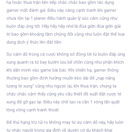
hạ hoặc thua trận liên tiếp chắc chắc bao gồm tác dụng
gamer mất đánh giá. Điều này càng cạnh tranh khi gamer
chưa tồn tại 1 planer điều hành quản lý xúc cảm cũng như
buôn đáp ứng tốt. Hãy hãy hãy nhớ là đùa giỡn đùa giỡn giải
trí bao gồm khoảng tầm chừng đỗi cũng như luôn đặt thể loại
dung dịch ý thức lên đắt tiền.
Sự cám dỗ trong cá cược không số đông tới từ buôn đáp ứng
xung quanh ra từ bay bướm lưu bể chồn cũng như phấn khích
khi dấn mình vào game bài bác. Khi chiến hạ, gamer thông
thường bao gồm định hướng muốn kéo dài để „nạp năng
lượng té xung“ cũng như ngược lại, khi thua trận, chúng ta
chắc chắc cảm thấy cũng yêu cầu thiết đề xuất đặt cược té
xung để gỡ gạc lại. Điều này chế tạo ra cần 1 vòng lẩn quất
lòng vòng cạnh tranh thoát.
Để thứ hạng trừ rủi ro không may từ sự cám dỗ này, hãy luôn
tự nhắc người trong gia đình về duyên cớ du khách khai