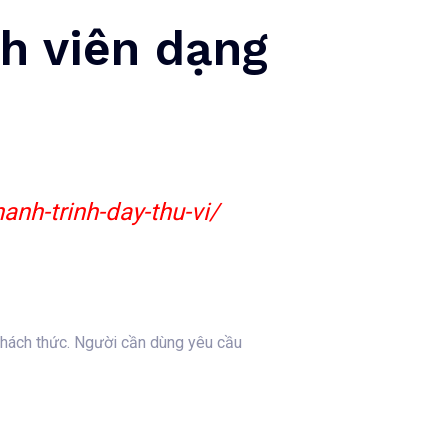
nh viên dạng
anh-trinh-day-thu-vi/
 thách thức. Người cần dùng yêu cầu