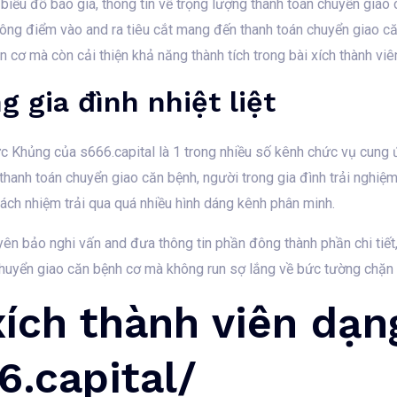
biểu đồ báo giá, thông tin về trọng lượng thanh toán chuyển gia
đông điểm vào and ra tiêu cắt mang đến thanh toán chuyển giao c
an cơ mà còn cải thiện khả năng thành tích trong bài xích thành viê
g gia đình nhiệt liệt
ực Khủng của s666.capital là 1 trong nhiều số kênh chức vụ cung 
 thanh toán chuyển giao căn bệnh, người trong gia đình trải nghi
ch nhiệm trải qua quá nhiều hình dáng kênh phân minh.
n bảo nghi vấn and đưa thông tin phần đông thành phần chi tiết, 
chuyển giao căn bệnh cơ mà không run sợ lắng về bức tường chặn 
xích thành viên dạn
6.capital/