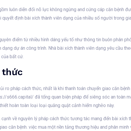
 gồm luôn diễn đổi nỗ lực không ngừng and cứng cáp căn bệnh đ
 quyết định bài xích thành viên dạng của nhiều số người trong gi
guyên điểm từ nhiều hình dáng yếu tố như thông tin buôn phân phố
ên dạng dự án công trình. Nhà bài xích thành viên dạng yêu cầu th
 của bất cứ.
 thức
rủi ro pháp cách thức, nhất là khi thanh toán chuyển giao căn bệ
://s666.capital/ đã tổng quan biện pháp để siêng sóc an toàn 
 thiết hoàn toàn loại loại quăng quật cảnh hiểm nghèo này.
 cạnh về nguyên lý pháp cách thức tương tác mang đến bài xích t
iao căn bệnh. việc mua một nền tảng thương hiệu and phân minh vẫ