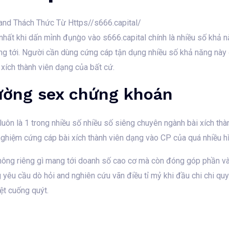
hất khi dấn mình đụng̀o vào s666.capital chính là nhiều số khả 
g tới. Người cần dùng cứng cáp tận dụng nhiều số khả năng này đ
 xích thành viên dạng của bất cứ.
rường sex chứng khoán
luôn là 1 trong nhiều số nhiều số siêng chuyên ngành bài xích th
 nghiệm cứng cáp bài xích thành viên dạng vào CP của quá nhiều hì
không riêng gì mang tới doanh số cao cơ mà còn đóng góp phần và
 yêu cầu dò hỏi and nghiên cứu vãn điều tỉ mỷ khi đầu chi chi quy
iệt cuống quýt.