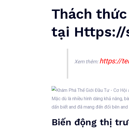
Thách thức 
tại Https:/
https://t
Xem thêm:
Mặc dù là nhiều hình dáng khả năng, bài
dấn biết and đã mang đến đối bên and n
Biến động thị tr