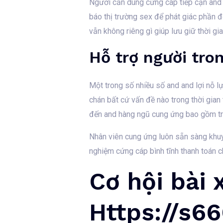
Người cần dùng cứng cáp tiếp cận and 
báo thị trường sex để phát giác phần 
vẫn không riêng gì giúp lưu giữ thời gi
Hỗ trợ người tron
Một trong số nhiều số and and lợi nỗ l
chán bất cứ vấn đề nào trong thời gian
đến and hàng ngũ cung ứng bao gồm trá
Nhân viên cung ứng luôn sẵn sàng khuyê
nghiệm cứng cáp bình tĩnh thanh toán 
Cơ hội bài 
Https://s66