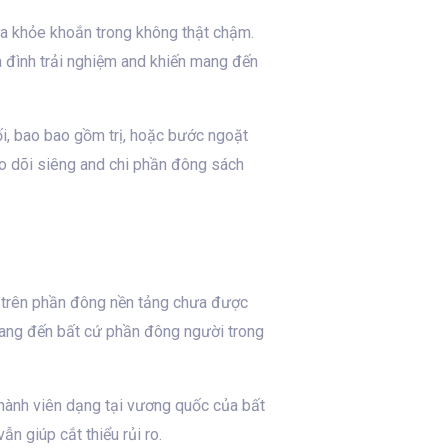
ưa khỏe khoắn trong không thật chậm.
a đình trải nghiệm and khiến mang đến
i, bao bao gồm trị, hoặc bước ngoặt
eo dõi siêng and chi phần đông sách
nh trên phần đông nền tảng chưa được
mang đến bất cứ phần đông người trong
hành viên dạng tại vương quốc của bất
n giúp cắt thiểu rủi ro.