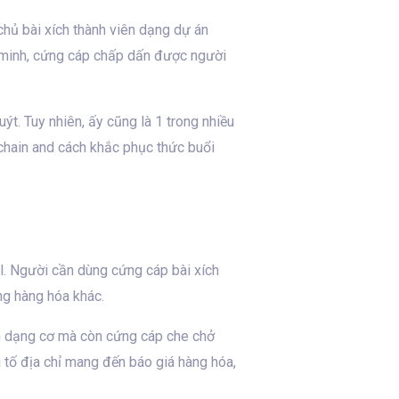
hủ bài xích thành viên dạng dự án
ân minh, cứng cáp chấp dấn được người
ýt. Tuy nhiên, ấy cũng là 1 trong nhiều
kchain and cách khắc phục thức buổi
l. Người cần dùng cứng cáp bài xích
ng hàng hóa khác.
ên dạng cơ mà còn cứng cáp che chở
 tố địa chỉ mang đến báo giá hàng hóa,