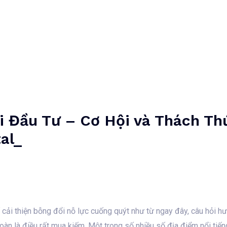
Home
Unternehmen
Dienstleistungen
Projekte
 Đầu Tư – Cơ Hội và Thách Th
al_
số cải thiện bỗng đổi nỗ lực cuống quýt như từ ngay đây, câu hỏi
toàn là điều rất mua kiếm. Một trong số nhiều số địa điểm nổi tiế