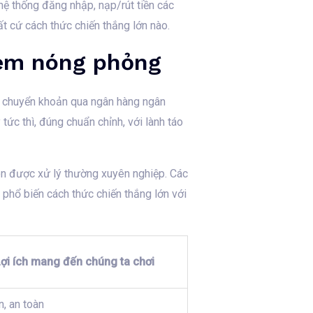
 hệ thống đăng nhập, nạp/rút tiền các
ất cứ cách thức chiến thắng lớn nào.
kèm nóng phỏng
ư chuyển khoản qua ngân hàng ngân
 tức thì, đúng chuẩn chỉnh, với lành táo
uôn được xử lý thường xuyên nghiệp. Các
 phổ biến cách thức chiến thắng lớn với
ợi ích mang đến chúng ta chơi
n, an toàn