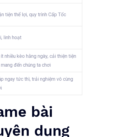
n tiện thể lợi, quy trình Cấp Tốc
i, linh hoạt
ít nhiều kèo hằng ngày, cải thiện tiện
h mang đến chúng ta chơi
áp ngay tức thì, trải nghiệm vô cùng
i
game bài
xuyên dụng