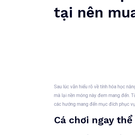
tại nên mu
Sau lúc vẫn hiểu rõ về tính hóa học năn
mà lại nền móng này đem mang đến. Từ
các hướng mang đến mục đích phục vụ l
Cá chơi ngay thể