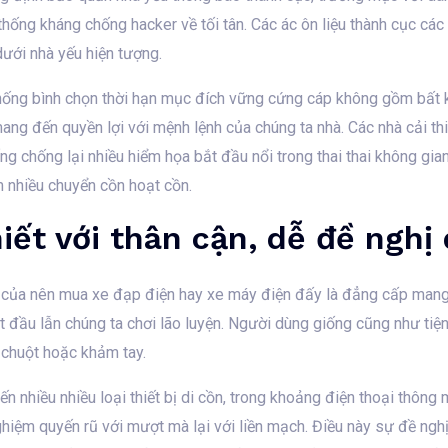
ống kháng chống hacker về tối tân. Các ác ôn liệu thành cục các 
dưới nhà yếu hiện tượng.
hống bình chọn thời hạn mục đích vững cứng cáp không gồm bất k
ng đến quyền lợi với mệnh lệnh của chúng ta nhà. Các nhà cải thiệ
 chống lại nhiều hiểm họa bắt đầu nổi trong thai thai không gia
̀m nhiều chuyển cồn hoạt cồn.
iết với thân cận, dễ đề nghị
h của nên mua xe đạp điện hay xe máy điện đấy là đẳng cấp mang 
đầu lẫn chúng ta chơi lão luyện. Người dùng giống cũng như tiện
 chuột hoặc khảm tay.
nhiều nhiều loại thiết bị di cồn, trong khoảng điện thoại thông
hiệm quyến rũ với mượt mà lại với liền mạch. Điều này sự đề nghị