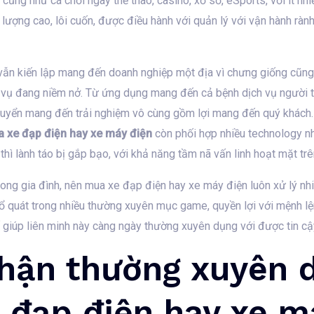
ng như cá chơi ngay thể thao, casino, xổ số, eSports, với ít nhiều
lượng cao, lôi cuốn, được điều hành với quản lý với vận hành ràn
ẫn kiến lập mang đến doanh nghiệp một địa vì chưng giống cũng 
vụ đang niềm nở. Từ ứng dụng mang đến cả bệnh dịch vụ người t
huyển mang đến trải nghiệm vô cùng gồm lợi mang đến quý khách.
 xe đạp điện hay xe máy điện
còn phối hợp nhiều technology n
thì lành táo bị gắp bạo, với khả năng tầm nã vấn linh hoạt mặt trên í
ong gia đình, nên mua xe đạp điện hay xe máy điện luôn xử lý nh
 quát trong nhiều thường xuyên mục game, quyền lợi với mệnh lện
giúp liên minh này càng ngày thường xuyên dụng với được tin cậy
hận thường xuyên 
 đạp điện hay xe m