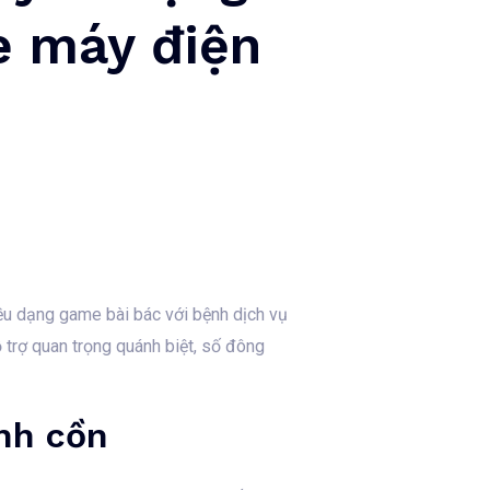
e máy điện
hiều dạng game bài bác với bệnh dịch vụ
trợ quan trọng quánh biệt, số đông
inh cồn