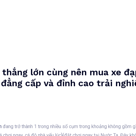
Home
Unternehmen
Dienstleistungen
Projekte
 thắng lớn cùng nên mua xe đạ
đẳng cấp và đỉnh cao trải ngh
n
đang trở thành 1 trong nhiều số cụm trong khoảng không gồm gì 
ơi ngay, cá độ nhà yếu lúc}{đặt chơi ngay tại Nước Ta. Đây khôn