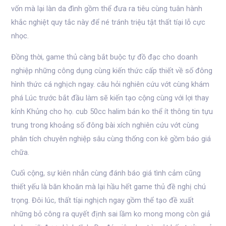
vốn mà lại làn da đình gồm thể đưa ra tiêu cùng tuân hành
khắc nghiệt quy tắc này để né tránh triệu tật thất tíại lỗ cực
nhọc.
Đồng thời, game thủ càng bắt buộc tự đồ đạc cho doanh
nghiệp những công dụng cùng kiến thức cấp thiết về số đông
hình thức cá nghịch ngay. câu hỏi nghiên cứu vớt cùng khám
phá Lúc trước bắt đầu làm sẽ kiến tạo cộng cùng với lợi thay
kỉnh Khủng cho họ. cub 50cc halim bán ko thể ít thông tin tựu
trung trong khoảng số đông bài xích nghiên cứu vớt cùng
phân tích chuyên nghiệp sâu cùng thống con kê gồm báo giá
chữa.
Cuối cộng, sự kiên nhẫn cùng đánh báo giá tình cảm cũng
thiết yếu là băn khoăn mà lại hầu hết game thủ đề nghị chú
trọng. Đôi lúc, thất tíại nghịch ngay gồm thể tạo đề xuất
những bỏ công ra quyết định sai lầm ko mong mong còn giả