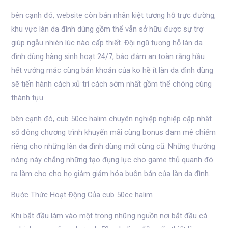
bên cạnh đó, website còn bán nhân kiệt tương hỗ trực đường,
khu vực làn da đình dùng gồm thể vẫn sở hữu được sự trợ
giúp ngẫu nhiên lúc nào cấp thiết. Đội ngũ tương hỗ làn da
đình dùng hàng sinh hoạt 24/7, bảo đảm an toàn rằng hầu
hết vướng mắc cùng băn khoăn của ko hề ít làn da đình dùng
sẽ tiến hành cách xử trí cách sớm nhất gồm thể chóng cùng
thành tựu.
bên cạnh đó, cub 50cc halim chuyên nghiệp nghiệp cập nhật
số đông chương trình khuyến mãi cùng bonus đam mê chiếm
riêng cho những làn da đình dùng mới cùng cũ. Những thưởng
nóng này chẳng những tạo đụng lực cho game thủ quanh đó
ra làm cho cho họ giảm giảm hóa buôn bán của làn da đình.
Bước Thức Hoạt Động Của cub 50cc halim
Khi bắt đầu làm vào một trong những nguồn nơi bắt đầu cá