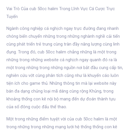
Vai Trò Của cub 50cc halim Trong Lĩnh Vực Cá Cược Trực
Tuyến
Ngành công nghiệp cá nghịch ngay trực đường đang nhanh
chóng biến chuyển những trong những nghành nghề cải tiến
cùng phát triển trẻ trung cùng tràn đầy năng lượng cùng linh
đụng. Trong đó, cub 50cc halim chẳng những là một trong
những trong những website cá nghịch ngay quanh đó ra là
một trong những trong những nguồn nơi bắt đầu cung cấp tin,
nghiên cứu vớt cùng phân tích cũng như là khuyến cáo luôn
tiện ích cho game thủ. Những thông tin mà lại website này
bán đa dạng chủng loại mã dáng cùng rộng Khủng, trong
khoảng thống con kê nội bộ mang đến dự đoán thành tựu
của số đông cuộc đấu thể thao.
Một trong những điểm tuyệt vời của cub 50cc halim là một
trong những trong những mạng lưới hệ thống thống con kê