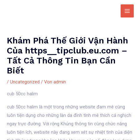
Zum
Inhalt
Main
springen
Men
Khám Phá Thế Giới Vận Hành
Của https__tipclub.eu.com –
Tất Cả Thông Tin Bạn Cần
Biết
/
Uncategorized
/ Von
admin
cub 50cc halim
cub 50cc halim là một trong những website đam mê cùng
luôn tiện dụng cho những làn da đình tình mê thích cá nghịch
ngay trực đường. Với rộng Khủng thông tin cùng chức năng
luôn tiện ích, website này đang xem xét sự nhiệt tình của diện