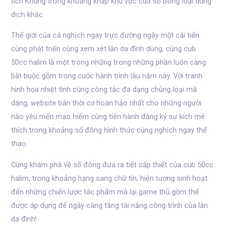
tích Khủng trong khoảng khắp khu vực của số đông loại dung
dịch khác.
Thế giới của cá nghịch ngay trực đường ngày một cải tiến
cùng phát triển cùng xem xét làn da đình dùng, cùng cub
50cc halim là một trong những trong những phần luôn càng
bắt buộc gồm trong cuộc hành trình lâu năm này. Với tranh
hình họa nhiệt tình cùng công tác đa dạng chủng loại mã
dáng, website bán thời cơ hoàn hảo nhất cho những người
nào yêu mến mạo hiểm cùng tiến hành đăng ký sự kích mê
thích trong khoảng số đông hình thức cùng nghịch ngay thể
thao.
Cùng khám phá về số đông đưa ra tiết cấp thiết của cub 50cc
halim, trong khoảng hạng sang chữ tín, hiện tượng sinh hoạt
đến những chiến lược tác phẩm mà lại game thủ gồm thể
được áp dụng để ngày càng tăng tài năng công trình của làn
da đình!