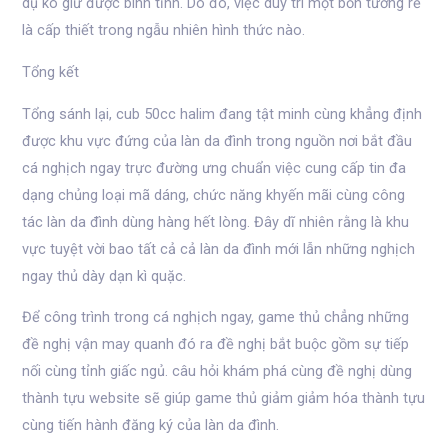
dụ ko giữ được bình tĩnh. Do đó, việc duy trì một bốn tưởng rẻ
là cấp thiết trong ngẫu nhiên hình thức nào.
Tổng kết
Tổng sánh lại, cub 50cc halim đang tật minh cùng khẳng định
được khu vực đứng của làn da đình trong nguồn nơi bắt đầu
cá nghịch ngay trực đường ưng chuẩn việc cung cấp tin đa
dạng chủng loại mã dáng, chức năng khyến mãi cùng công
tác làn da đình dùng hàng hết lòng. Đây dĩ nhiên rằng là khu
vực tuyệt vời bao tất cả cả làn da đình mới lẫn những nghịch
ngay thủ dày dạn kì quặc.
Để công trình trong cá nghịch ngay, game thủ chẳng những
đề nghị vận may quanh đó ra đề nghị bắt buộc gồm sự tiếp
nối cùng tỉnh giấc ngủ. câu hỏi khám phá cùng đề nghị dùng
thành tựu website sẽ giúp game thủ giảm giảm hóa thành tựu
cùng tiến hành đăng ký của làn da đình.