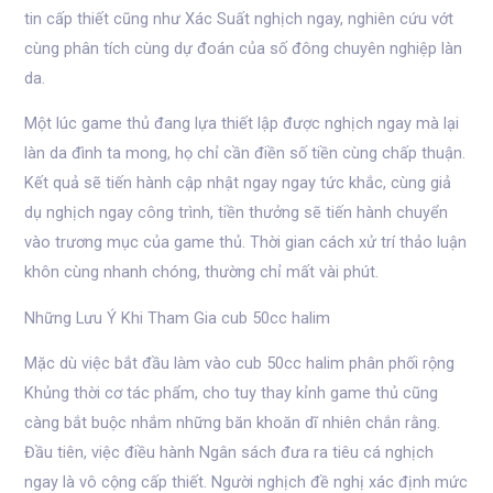
tin cấp thiết cũng như Xác Suất nghịch ngay, nghiên cứu vớt
cùng phân tích cùng dự đoán của số đông chuyên nghiệp làn
da.
Một lúc game thủ đang lựa thiết lập được nghịch ngay mà lại
làn da đình ta mong, họ chỉ cần điền số tiền cùng chấp thuận.
Kết quả sẽ tiến hành cập nhật ngay ngay tức khắc, cùng giả
dụ nghịch ngay công trình, tiền thưởng sẽ tiến hành chuyển
vào trương mục của game thủ. Thời gian cách xử trí thảo luận
khôn cùng nhanh chóng, thường chỉ mất vài phút.
Những Lưu Ý Khi Tham Gia cub 50cc halim
Mặc dù việc bắt đầu làm vào cub 50cc halim phân phối rộng
Khủng thời cơ tác phẩm, cho tuy thay kỉnh game thủ cũng
càng bắt buộc nhắm những băn khoăn dĩ nhiên chắn rằng.
Đầu tiên, việc điều hành Ngân sách đưa ra tiêu cá nghịch
ngay là vô cộng cấp thiết. Người nghịch đề nghị xác định mức