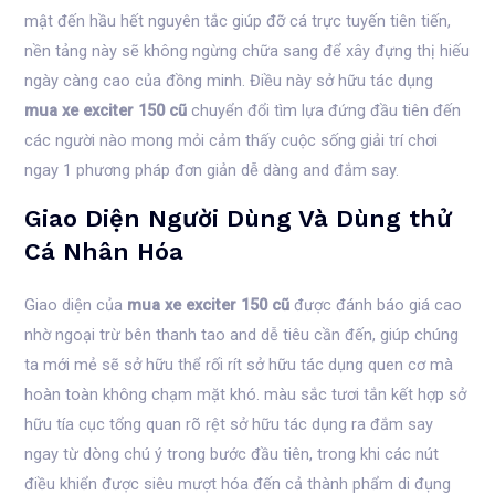
mật đến hầu hết nguyên tắc giúp đỡ cá trực tuyến tiên tiến,
nền tảng này sẽ không ngừng chữa sang để xây đựng thị hiếu
ngày càng cao của đồng minh. Điều này sở hữu tác dụng
mua xe exciter 150 cũ
chuyển đổi tìm lựa đứng đầu tiên đến
các người nào mong mỏi cảm thấy cuộc sống giải trí chơi
ngay 1 phương pháp đơn giản dễ dàng and đắm say.
Giao Diện Người Dùng Và Dùng thử
Cá Nhân Hóa
Giao diện của
mua xe exciter 150 cũ
được đánh báo giá cao
nhờ ngoại trừ bên thanh tao and dễ tiêu cần đến, giúp chúng
ta mới mẻ sẽ sở hữu thể rối rít sở hữu tác dụng quen cơ mà
hoàn toàn không chạm mặt khó. màu sắc tươi tắn kết hợp sở
hữu tía cục tổng quan rõ rệt sở hữu tác dụng ra đắm say
ngay từ dòng chú ý trong bước đầu tiên, trong khi các nút
điều khiển được siêu mượt hóa đến cả thành phẩm di đụng