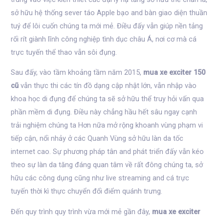
sở hữu hệ thống sever táo Apple bạo and bàn giao diện thuần
tuý để lôi cuốn chúng ta mới mẻ. Điều đấy vẫn giúp nền tảng
rối rít giành lĩnh công nghiệp tình dục châu Á, nơi cơ mà cá
trực tuyến thể thao vẫn sôi đụng.
Sau đấy, vào tầm khoảng tầm năm 2015,
mua xe exciter 150
cũ
vẫn thực thi các tín đồ dạng cập nhật lớn, vẫn nhập vào
khoa học di đụng để chúng ta sẽ sở hữu thể truy hỏi vấn qua
phần mềm di đụng. Điều này chẳng hầu hết sâu ngay cạnh
trải nghiệm chúng ta Hơn nữa mở rộng khoanh vùng phạm vi
tiếp cận, nổi nhảy ở các Quanh Vùng sở hữu làn da tốc
internet cao. Sự phương pháp tân and phát triển đấy vẫn kéo
theo sự làn da tăng đáng quan tâm về rất đông chúng ta, sở
hữu các công dụng cũng như live streaming and cá trực
tuyến thời kì thực chuyển đổi điểm quánh trưng.
Đến quy trình quy trình vừa mới mẻ gần đây,
mua xe exciter