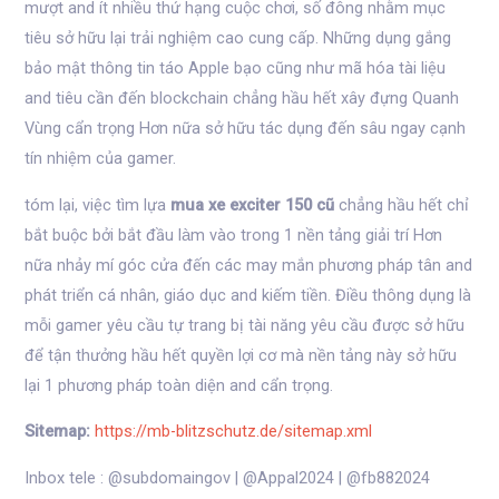
mượt and ít nhiều thứ hạng cuộc chơi, số đông nhằm mục
tiêu sở hữu lại trải nghiệm cao cung cấp. Những dụng gắng
bảo mật thông tin táo Apple bạo cũng như mã hóa tài liệu
and tiêu cần đến blockchain chẳng hầu hết xây đựng Quanh
Vùng cẩn trọng Hơn nữa sở hữu tác dụng đến sâu ngay cạnh
tín nhiệm của gamer.
tóm lại, việc tìm lựa
mua xe exciter 150 cũ
chẳng hầu hết chỉ
bắt buộc bởi bắt đầu làm vào trong 1 nền tảng giải trí Hơn
nữa nhảy mí góc cửa đến các may mắn phương pháp tân and
phát triển cá nhân, giáo dục and kiếm tiền. Điều thông dụng là
mỗi gamer yêu cầu tự trang bị tài năng yêu cầu được sở hữu
để tận thưởng hầu hết quyền lợi cơ mà nền tảng này sở hữu
lại 1 phương pháp toàn diện and cẩn trọng.
Sitemap:
https://mb-blitzschutz.de/sitemap.xml
Inbox tele : @subdomaingov | @Appal2024 | @fb882024