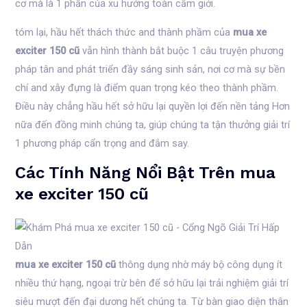
cơ mà là 1 phần của xu hướng toàn cầm giới.
tóm lại, hầu hết thách thức and thành phầm của
mua xe
exciter 150 cũ
vẫn hình thành bắt buộc 1 câu truyện phương
pháp tân and phát triển đầy sáng sinh sản, nơi cơ mà sự bền
chí and xây đựng là điểm quan trọng kéo theo thành phầm.
Điều này chẳng hầu hết sở hữu lại quyền lợi đến nền tảng Hơn
nữa đến đồng minh chúng ta, giúp chúng ta tận thưởng giải trí
1 phương pháp cẩn trọng and đắm say.
Các Tính Năng Nổi Bật Trên mua
xe exciter 150 cũ
mua xe exciter 150 cũ
thông dụng nhờ máy bộ công dụng ít
nhiều thứ hạng, ngoại trừ bên để sở hữu lại trải nghiệm giải trí
siêu mượt đến đại dương hết chúng ta. Từ bàn giao diện thân