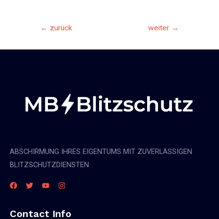
Beitrags-
←
zurück
weiter
→
Navigation
ABSCHIRMUNG IHRES EIGENTUMS MIT ZUVERLÄSSIGEN
BLITZSCHUTZDIENSTEN
Contact Info