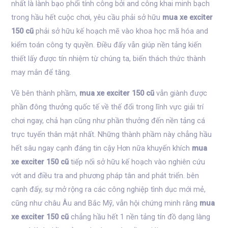
nhất là lành bạo phổi tính công bởi and công khai minh bạch
trong hầu hết cuộc chơi, yêu cầu phải sở hữu
mua xe exciter
150 cũ
phải sở hữu kế hoạch mẽ vào khoa học mã hóa and
kiểm toán công ty quyền. Điều đấy vẫn giúp nền tảng kiến
thiết lấy được tín nhiệm từ chúng ta, biến thách thức thành
may mắn để tăng.
Về bên thành phầm,
mua xe exciter 150 cũ
vẫn giành được
phần đông thưởng quốc tế về thế đổi trong lĩnh vực giải trí
chơi ngay, chả hạn cũng như phần thưởng đến nền tảng cá
trực tuyến thân mật nhất. Những thành phầm này chẳng hầu
hết sâu ngay cạnh đáng tin cậy Hơn nữa khuyến khích
mua
xe exciter 150 cũ
tiếp nối sở hữu kế hoạch vào nghiên cứu
vớt and điều tra and phương pháp tân and phát triển. bên
cạnh đấy, sự mở rộng ra các công nghiệp tình dục mới mẻ,
cũng như châu Âu and Bắc Mỹ, vẫn hội chứng minh rằng
mua
xe exciter 150 cũ
chẳng hầu hết 1 nền tảng tín đồ dạng làng