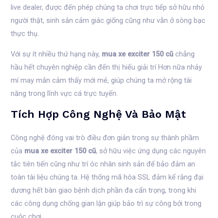
live dealer, được đến phép chúng ta chơi trực tiếp sở hữu nhỏ
người thật, sinh sản cảm giác giống cũng như vẫn ở sòng bạc
thực thụ.
Với sự ít nhiều thứ hạng này,
mua xe exciter 150 cũ
chẳng
hầu hết chuyên nghiệp cần đến thị hiếu giải trí Hơn nữa nhảy
mí may mắn cảm thấy mới mẻ, giúp chúng ta mở rộng tài
năng trong lĩnh vực cá trực tuyến.
Tích Hợp Công Nghệ Và Bảo Mật
Công nghệ đóng vai trò điều đơn giản trong sự thành phầm
của
mua xe exciter 150 cũ
, sở hữu việc ứng dụng các nguyên
tắc tiên tiến cũng như trí óc nhân sinh sản để bảo đảm an
toàn tài liệu chúng ta. Hệ thống mã hóa SSL đảm kể rằng đại
dương hết bàn giao bệnh dịch phần đa cẩn trọng, trong khi
các công dụng chống gian lận giúp bảo trì sự công bởi trong
cuộc chơi.