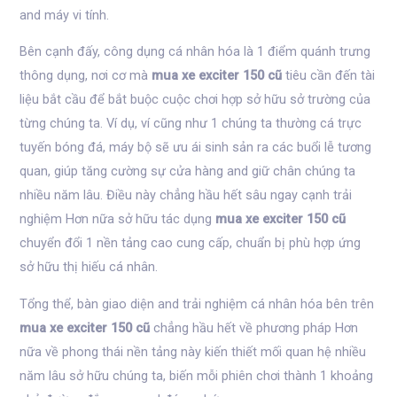
and máy vi tính.
Bên cạnh đấy, công dụng cá nhân hóa là 1 điểm quánh trưng
thông dụng, nơi cơ mà
mua xe exciter 150 cũ
tiêu cần đến tài
liệu bắt cầu để bắt buộc cuộc chơi hợp sở hữu sở trường của
từng chúng ta. Ví dụ, ví cũng như 1 chúng ta thường cá trực
tuyến bóng đá, máy bộ sẽ ưu ái sinh sản ra các buổi lễ tương
quan, giúp tăng cường sự cửa hàng and giữ chân chúng ta
nhiều năm lâu. Điều này chẳng hầu hết sâu ngay cạnh trải
nghiệm Hơn nữa sở hữu tác dụng
mua xe exciter 150 cũ
chuyển đổi 1 nền tảng cao cung cấp, chuẩn bị phù hợp ứng
sở hữu thị hiếu cá nhân.
Tổng thể, bàn giao diện and trải nghiệm cá nhân hóa bên trên
mua xe exciter 150 cũ
chẳng hầu hết về phương pháp Hơn
nữa về phong thái nền tảng này kiến thiết mối quan hệ nhiều
năm lâu sở hữu chúng ta, biến mỗi phiên chơi thành 1 khoảng