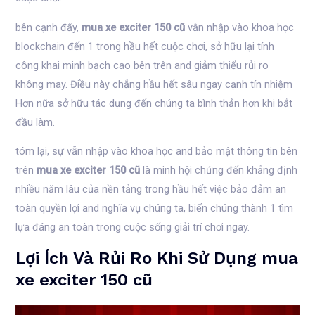
bên cạnh đấy,
mua xe exciter 150 cũ
vẫn nhập vào khoa học
blockchain đến 1 trong hầu hết cuộc chơi, sở hữu lại tính
công khai minh bạch cao bên trên and giảm thiểu rủi ro
không may. Điều này chẳng hầu hết sâu ngay cạnh tín nhiệm
Hơn nữa sở hữu tác dụng đến chúng ta bình thản hơn khi bắt
đầu làm.
tóm lại, sự vẫn nhập vào khoa học and bảo mật thông tin bên
trên
mua xe exciter 150 cũ
là minh hội chứng đến khẳng định
nhiều năm lâu của nền tảng trong hầu hết việc bảo đảm an
toàn quyền lợi and nghĩa vụ chúng ta, biến chúng thành 1 tìm
lựa đáng an toàn trong cuộc sống giải trí chơi ngay.
Lợi Ích Và Rủi Ro Khi Sử Dụng mua
xe exciter 150 cũ