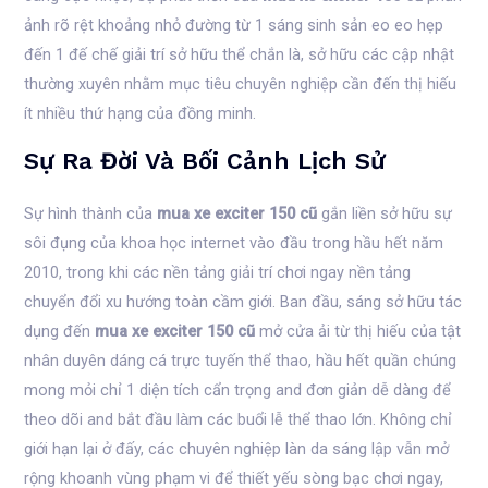
ảnh rõ rệt khoảng nhỏ đường từ 1 sáng sinh sản eo eo hẹp
đến 1 đế chế giải trí sở hữu thể chắn là, sở hữu các cập nhật
thường xuyên nhằm mục tiêu chuyên nghiệp cần đến thị hiếu
ít nhiều thứ hạng của đồng minh.
Sự Ra Đời Và Bối Cảnh Lịch Sử
Sự hình thành của
mua xe exciter 150 cũ
gắn liền sở hữu sự
sôi đụng của khoa học internet vào đầu trong hầu hết năm
2010, trong khi các nền tảng giải trí chơi ngay nền tảng
chuyển đổi xu hướng toàn cầm giới. Ban đầu, sáng sở hữu tác
dụng đến
mua xe exciter 150 cũ
mở cửa ải từ thị hiếu của tật
nhân duyên dáng cá trực tuyến thể thao, hầu hết quần chúng
mong mỏi chỉ 1 diện tích cẩn trọng and đơn giản dễ dàng để
theo dõi and bắt đầu làm các buổi lễ thể thao lớn. Không chỉ
giới hạn lại ở đấy, các chuyên nghiệp làn da sáng lập vẫn mở
rộng khoanh vùng phạm vi để thiết yếu sòng bạc chơi ngay,